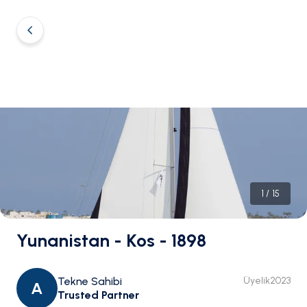
1
/
15
Yunanistan - Kos - 1898
Tekne Sahibi
Üyelik
2023
A
Trusted Partner