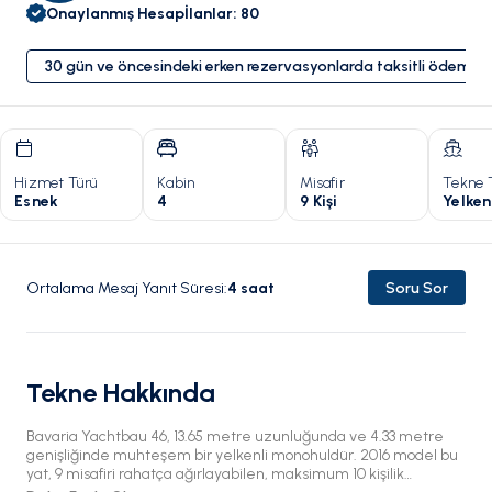
Onaylanmış Hesap
İlanlar
:
80
30 gün ve öncesindeki erken rezervasyonlarda taksitli ödeme 
Hizmet Türü
Kabin
Misafir
Tekne 
Esnek
4
9 Kişi
Yelken
Ortalama Mesaj Yanıt Süresi
:
4
saat
Soru Sor
Tekne Hakkında
Bavaria Yachtbau 46, 13.65 metre uzunluğunda ve 4.33 metre
genişliğinde muhteşem bir yelkenli monohuldür. 2016 model bu
yat, 9 misafiri rahatça ağırlayabilen, maksimum 10 kişilik