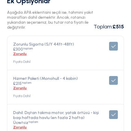
Ek Opsiyonlar
Aşağıda APA eklentisini seçili ise, tahmini yakıt
masrafları dahil demektir. Ancak, rotanızı
yukarıdan seçerseniz, bu tutar rota fiyatı ile
Toplam
:
£515
değiştirilir.
Zorunlu Sigorta (S/Y 44ft-48ft)
toplam
£300
Zorunlu
Fiyata Dahil
Hizmet Paketi (Monohull - 4 kabin)
toplam
£215
Zorunlu
Fiyata Dahil
Dahil: Dıştan takma motor, yatak örtüsü - kişi
başı haftada havlu (en fazla 2 hafta)
toplam
Ücretsiz
Zorunlu