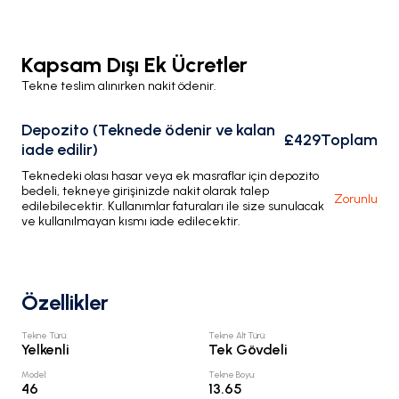
Kapsam Dışı Ek Ücretler
Tekne teslim alınırken nakit ödenir.
Depozito (Teknede ödenir ve kalan
£429
Toplam
iade edilir)
Teknedeki olası hasar veya ek masraflar için depozito
bedeli, tekneye girişinizde nakit olarak talep
Zorunlu
edilebilecektir. Kullanımlar faturaları ile size sunulacak
ve kullanılmayan kısmı iade edilecektir.
Özellikler
Tekne Türü
:
Tekne Alt Türü
:
Yelkenli
Tek Gövdeli
Model
:
Tekne Boyu
:
46
13.65