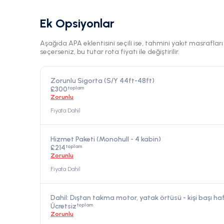
Ek Opsiyonlar
Aşağıda APA eklentisini seçili ise, tahmini yakıt masraflar
seçerseniz, bu tutar rota fiyatı ile değiştirilir.
Zorunlu Sigorta (S/Y 44ft-48ft)
toplam
£300
Zorunlu
Fiyata Dahil
Hizmet Paketi (Monohull - 4 kabin)
toplam
£214
Zorunlu
Fiyata Dahil
Dahil: Dıştan takma motor, yatak örtüsü - kişi başı h
toplam
Ücretsiz
Zorunlu