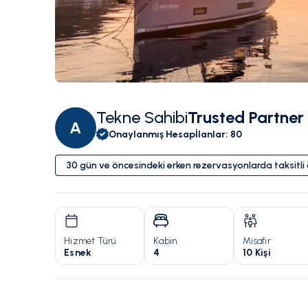
Tekne Sahibi
Trusted Partner
A
Onaylanmış Hesap
İlanlar
:
80
30 gün ve öncesindeki erken rezervasyonlarda taksitl
Hizmet Türü
Kabin
Misafir
Esnek
4
10 Kişi