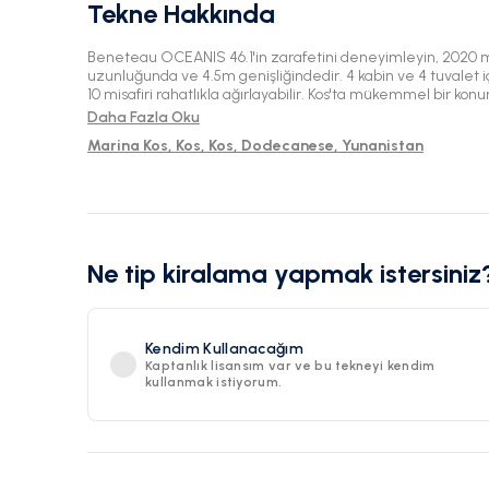
Tekne Hakkında
Beneteau OCEANIS 46.1'in zarafetini deneyimleyin, 2020 m
uzunluğunda ve 4.5m genişliğindedir. 4 kabin ve 4 tuvalet i
10 misafiri rahatlıkla ağırlayabilir. Kos'ta mükemmel bir ko
Denizi'nin güzel sularını keşfetmek için idealdir.
Daha Fazla Oku
Marina Kos, Kos, Kos, Dodecanese, Yunanistan
Ne tip kiralama yapmak istersiniz
Kendim Kullanacağım
Kaptanlık lisansım var ve bu tekneyi kendim
kullanmak istiyorum.