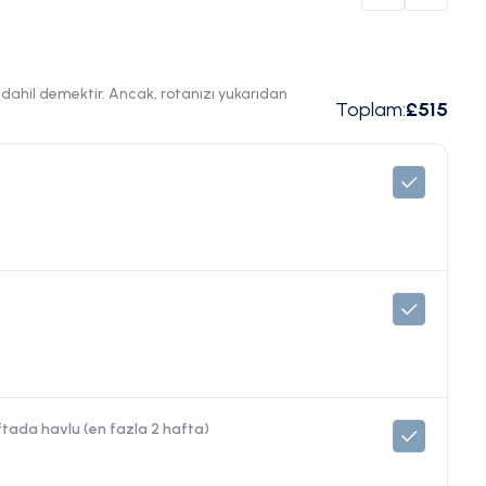
ı dahil demektir. Ancak, rotanızı yukarıdan
Toplam
:
£515
aftada havlu (en fazla 2 hafta)