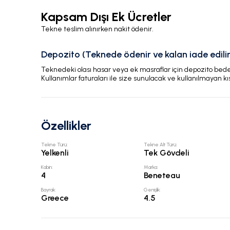
Kapsam Dışı Ek Ücretler
Tekne teslim alınırken nakit ödenir.
Depozito (Teknede ödenir ve kalan iade edilir
Teknedeki olası hasar veya ek masraflar için depozito bedeli
Kullanımlar faturaları ile size sunulacak ve kullanılmayan kı
Özellikler
Tekne Türü
:
Tekne Alt Türü
:
Yelkenli
Tek Gövdeli
Kabin
:
Marka
:
4
Beneteau
Bayrak
:
Genişlik
:
Greece
4.5