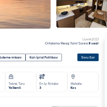
Üyelik
2023
Ortalama Mesaj Yanıt Süresi
:
8
saat
i ödeme imkanı
Katı İptal Politikası
Soru Sor
Tekne Türü
En İyi Rotalar
Mahalle
Yıl
Yelkenli
3
Kos
20