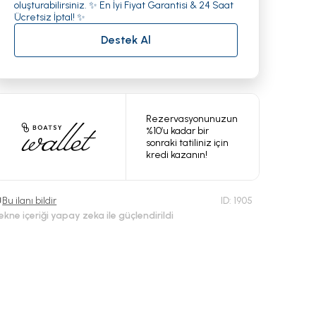
oluşturabilirsiniz. ✨ En İyi Fiyat Garantisi & 24 Saat
Ücretsiz İptal! ✨
Destek Al
Rezervasyonunuzun
%10’u kadar bir
sonraki tatiliniz için
kredi kazanın!
Bu ilanı bildir
ID:
1905
ekne içeriği yapay zeka ile güçlendirildi