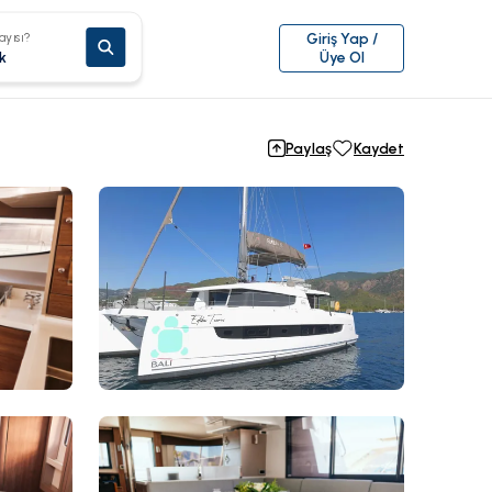
ayısı?
Giriş Yap /
k
Üye Ol
Paylaş
Kaydet