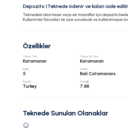
Depozito (Teknede ödenir ve kalan iade edilir
Teknedeki olası hasar veya ek masraflar için depozito bedeli
Kullanımlar faturaları ile size sunulacak ve kullanılmayan kı
Özellikler
Tekne Türü
:
Tekne Alt Türü
:
Katamaran
Katamaran
Kabin
:
Marka
:
5
Bali Catamarans
Bayrak
:
Genişlik
:
Turkey
7.88
Teknede Sunulan Olanaklar