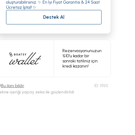
oluşturabilirsiniz. ✨ En İyi Fiyat Garantisi & 24 Saat
Ücretsiz İptal! ✨
Destek Al
Rezervasyonunuzun
%10’u kadar bir
sonraki tatiliniz için
kredi kazanın!
Bu ilanı bildir
ID:
1950
ekne içeriği yapay zeka ile güçlendirildi