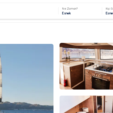
Ne Zaman?
Kişi S
Esnek
Esne