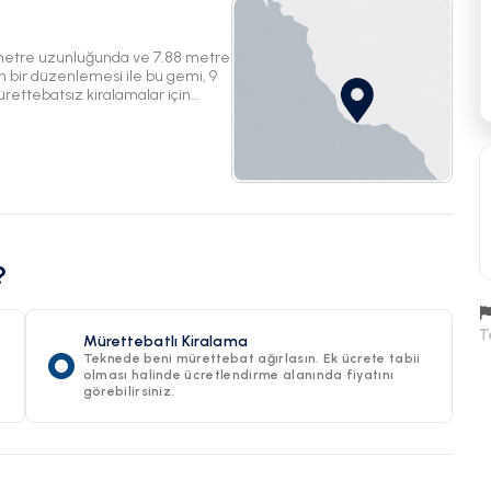
9 metre uzunluğunda ve 7.88 metre
en bir düzenlemesi ile bu gemi, 9
rettebatsız kiralamalar için
 macerasının tadını çıkarın.
?
T
Mürettebatlı Kiralama
Teknede beni mürettebat ağırlasın. Ek ücrete tabii
olması halinde ücretlendirme alanında fiyatını
görebilirsiniz.