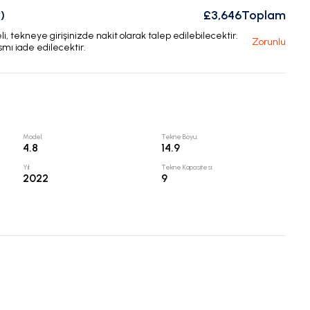
)
£3,646
Toplam
, tekneye girişinizde nakit olarak talep edilebilecektir.
Zorunlu
smı iade edilecektir.
Model
:
Tekne Boyu
:
4.8
14.9
Yıl
:
Tekne Kapasitesi
:
2022
9