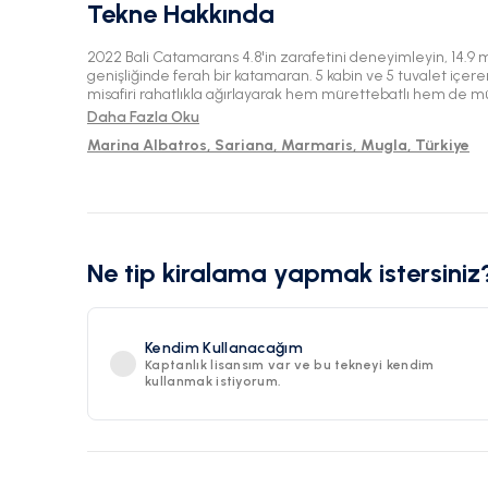
Tekne Hakkında
2022 Bali Catamarans 4.8'in zarafetini deneyimleyin, 14.
genişliğinde ferah bir katamaran. 5 kabin ve 5 tuvalet içer
misafiri rahatlıkla ağırlayarak hem mürettebatlı hem de mü
mükemmeldir. Güzel Marmaris'ten yola çıkarak en iyi yelken
Daha Fazla Oku
Marina Albatros, Sariana, Marmaris, Mugla, Türkiye
Ne tip kiralama yapmak istersiniz
Kendim Kullanacağım
Kaptanlık lisansım var ve bu tekneyi kendim
kullanmak istiyorum.