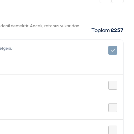
ı dahil demektir. Ancak, rotanızı yukarıdan
Toplam
:
£257
elgesi)