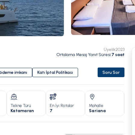
Üyelik
2023
Ortalama Mesaj Yanıt Süresi
:
7
saat
i ödeme imkanı
Katı İptal Politikası
Soru Sor
Tekne Türü
En İyi Rotalar
Mahalle
Yıl
Katamaran
7
Sariana
20