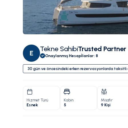
Tekne Sahibi
Trusted Partner
E
Onaylanmış Hesap
İlanlar
:
8
30 gün ve öncesindeki erken rezervasyonlarda taksitl
Hizmet Türü
Kabin
Misafir
Esnek
5
9 Kişi