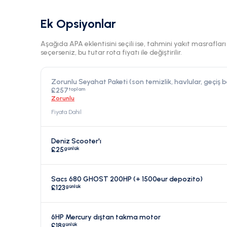
Ek Opsiyonlar
Aşağıda APA eklentisini seçili ise, tahmini yakıt masraflar
seçerseniz, bu tutar rota fiyatı ile değiştirilir.
Zorunlu Seyahat Paketi (son temizlik, havlular, geçiş b
toplam
£257
Zorunlu
Fiyata Dahil
Deniz Scooter'ı
günlük
£25
Sacs 680 GHOST 200HP (+ 1500eur depozito)
günlük
£123
6HP Mercury dıştan takma motor
günlük
£18