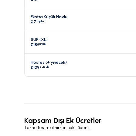
Ekstra Küçük Havlu
toplam
£7
SUP (XL)
günlük
£18
Hostes (+ yiyecek)
günlük
£129
Kapsam Dışı Ek Ücretler
Tekne teslim alınırken nakit ödenir.