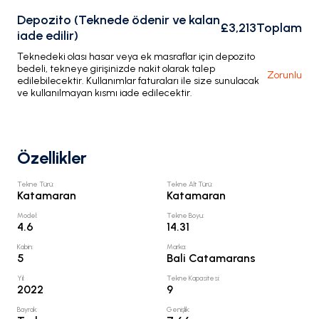
Depozito (Teknede ödenir ve kalan
£3,213
Toplam
iade edilir)
Teknedeki olası hasar veya ek masraflar için depozito
bedeli, tekneye girişinizde nakit olarak talep
Zorunlu
edilebilecektir. Kullanımlar faturaları ile size sunulacak
ve kullanılmayan kısmı iade edilecektir.
Özellikler
Tekne Türü
:
Tekne Alt Türü
:
Katamaran
Katamaran
Model
:
Tekne Boyu
:
4.6
14.31
Kabin
:
Marka
:
5
Bali Catamarans
Yıl
:
Tekne Kapasitesi
:
2022
9
Bayrak
:
Genişlik
: