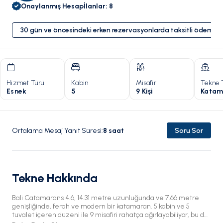
Onaylanmış Hesap
İlanlar
:
8
30 gün ve öncesindeki erken rezervasyonlarda taksitli ödeme 
Hizmet Türü
Kabin
Misafir
Tekne 
Esnek
5
9 Kişi
Katam
Ortalama Mesaj Yanıt Süresi
:
8
saat
Soru Sor
Tekne Hakkında
Bali Catamarans 4.6, 14.31 metre uzunluğunda ve 7.66 metre
genişliğinde, ferah ve modern bir katamaran. 5 kabin ve 5
tuvalet içeren düzeni ile 9 misafiri rahatça ağırlayabiliyor, bu da