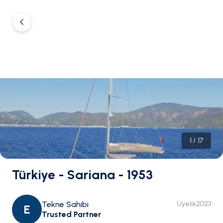
1
/
17
Türkiye - Sariana - 1953
Tekne Sahibi
Üyelik
2023
E
Trusted Partner