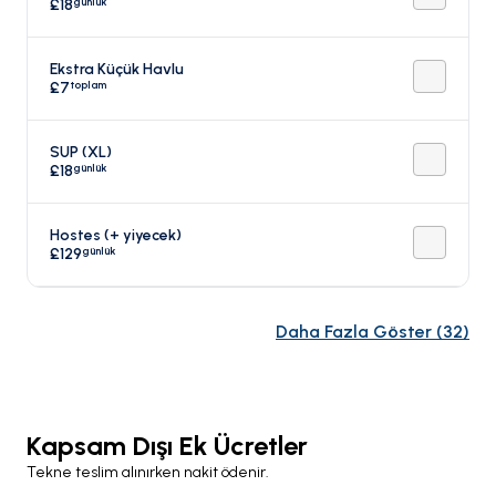
günlük
£18
Ekstra Küçük Havlu
toplam
£7
SUP (XL)
günlük
£18
Hostes (+ yiyecek)
günlük
£129
Daha Fazla Göster
(
32
)
Kapsam Dışı Ek Ücretler
Tekne teslim alınırken nakit ödenir.