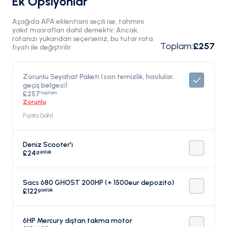
Ek Opsiyonlar
Aşağıda APA eklentisini seçili ise, tahmini
yakıt masrafları dahil demektir. Ancak,
rotanızı yukarıdan seçerseniz, bu tutar rota
Toplam
:
£257
fiyatı ile değiştirilir.
Zorunlu Seyahat Paketi (son temizlik, havlular,
geçiş belgesi)
toplam
£257
Zorunlu
Fiyata Dahil
Deniz Scooter'ı
günlük
£24
Sacs 680 GHOST 200HP (+ 1500eur depozito)
günlük
£122
6HP Mercury dıştan takma motor