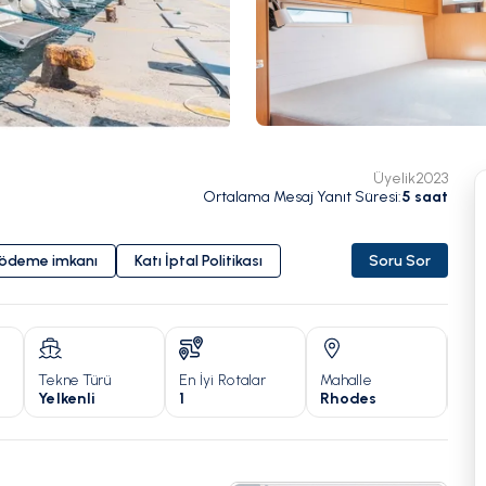
Üyelik
2023
Ortalama Mesaj Yanıt Süresi
:
5
saat
i ödeme imkanı
Katı İptal Politikası
Soru Sor
Tekne Türü
En İyi Rotalar
Mahalle
Yıl
Yelkenli
1
Rhodes
20