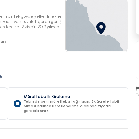
m bir tek gövde yelkenli tekne
 kabin ve 3 tuvalet içeren geniş
itesi ise 12 kişidir. 2019 yılında
 deneyimi sağlamak için güçlü bir
tan
?
T
Mürettebatlı Kiralama
Teknede beni mürettebat ağırlasın. Ek ücrete tabii
olması halinde ücretlendirme alanında fiyatını
görebilirsiniz.