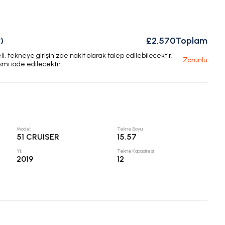
)
£2,570
Toplam
, tekneye girişinizde nakit olarak talep edilebilecektir.
Zorunlu
smı iade edilecektir.
Model
:
Tekne Boyu
:
51 CRUISER
15.57
Yıl
:
Tekne Kapasitesi
:
2019
12