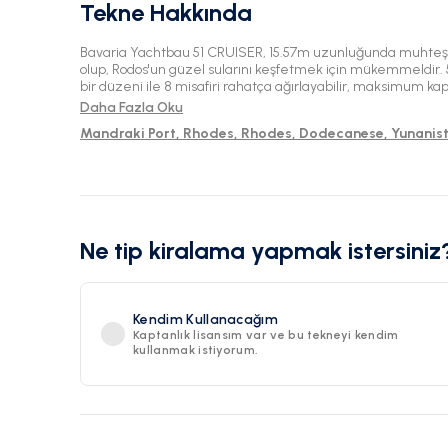
Tekne Hakkında
Bavaria Yachtbau 51 CRUISER, 15.57m uzunluğunda muhteşe
olup, Rodos'un güzel sularını keşfetmek için mükemmeldir. 5
bir düzeni ile 8 misafiri rahatça ağırlayabilir, maksimum kapas
inşa edilen bu modern gemi, pürüzsüz ve keyifli bir yelken
Daha Fazla Oku
60hp motora sahiptir.
Mandraki Port, Rhodes, Rhodes, Dodecanese, Yunanis
Ne tip kiralama yapmak istersiniz
Kendim Kullanacağım
Kaptanlık lisansım var ve bu tekneyi kendim
kullanmak istiyorum.