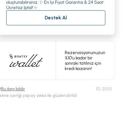
oluşturabilirsiniz. ✨ En İyi Fiyat Garantisi & 24 Saat
Ücretsiz İptal! ✨
Destek Al
Rezervasyonunuzun
%10’u kadar bir
sonraki tatiliniz için
kredi kazanın!
Bu ilanı bildir
ID:
2005
ekne içeriği yapay zeka ile güçlendirildi