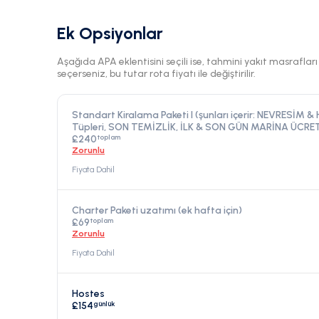
Ek Opsiyonlar
Aşağıda APA eklentisini seçili ise, tahmini yakıt masraflar
seçerseniz, bu tutar rota fiyatı ile değiştirilir.
Standart Kiralama Paketi I (şunları içerir: NEVRESİM &
Tüpleri, SON TEMİZLİK, İLK & SON GÜN MARİNA ÜCRET
toplam
£240
Zorunlu
Fiyata Dahil
Charter Paketi uzatımı (ek hafta için)
toplam
£69
Zorunlu
Fiyata Dahil
Hostes
günlük
£154