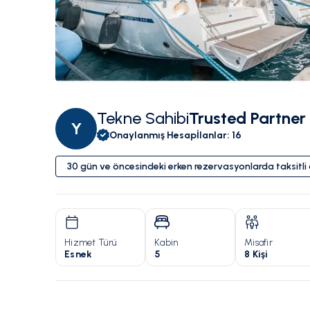
Tekne Sahibi
Trusted Partner
Y
Onaylanmış Hesap
İlanlar
:
16
30 gün ve öncesindeki erken rezervasyonlarda taksitl
Hizmet Türü
Kabin
Misafir
Esnek
5
8 Kişi