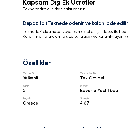
Kapsam Dışı Ek Ücretler
Tekne teslim alınırken nakit ödenir.
Depozito (Teknede ödenir ve kalan iade edilir
Teknedeki olası hasar veya ek masraflar için depozito bedeli
Kullanımlar faturaları ile size sunulacak ve kullanılmayan kı
Özellikler
Tekne Türü
:
Tekne Alt Türü
:
Yelkenli
Tek Gövdeli
Kabin
:
Marka
:
5
Bavaria Yachtbau
Bayrak
:
Genişlik
:
Greece
4.67