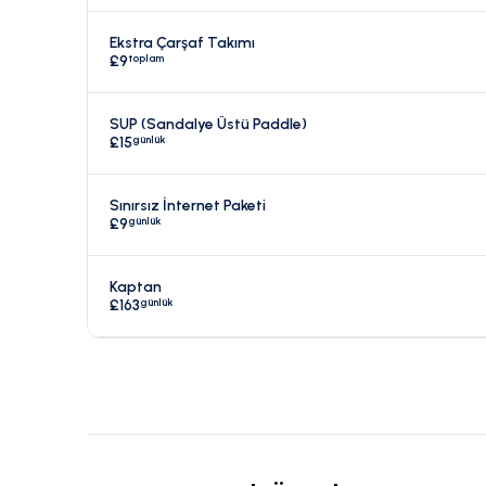
Ekstra Çarşaf Takımı
toplam
£9
SUP (Sandalye Üstü Paddle)
günlük
£15
Sınırsız İnternet Paketi
günlük
£9
Kaptan
günlük
£163