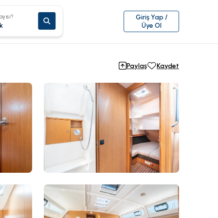
ayısı?
Giriş Yap /
k
Üye Ol
Paylaş
Kaydet