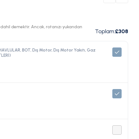
ı dahil demektir. Ancak, rotanızı yukarıdan
Toplam
:
£308
 HAVLULAR, BOT, Dış Motor, Dış Motor Yakıtı, Gaz
LERİ)