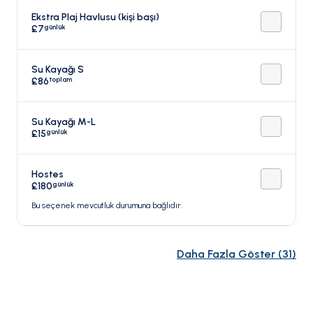
Ekstra Plaj Havlusu (kişi başı)
günlük
£7
Su Kayağı S
toplam
£86
Su Kayağı M-L
günlük
£15
Hostes
günlük
£180
Bu seçenek mevcutluk durumuna bağlıdır.
Daha Fazla Göster
(
31
)