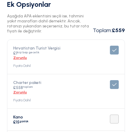
Ek Opsiyonlar
Aşağıda APA eklentisini seçili ise, tahmini
yakıt masrafları dahil demektir. Ancak,
rotanızı yukarıdan seçerseniz, bu tutar rota
Toplam
:
£559
fiyatı ile değiştirilir.
Hırvatistan Turist Vergisi
kişi başı gecelik
£1
Zorunlu
Fiyata Dahil
Charter paketi
toplam
£558
Zorunlu
Fiyata Dahil
Kano
günlük
£15