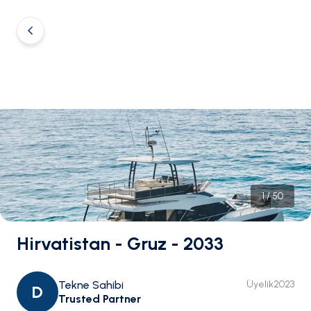
1
/
50
Hirvatistan - Gruz - 2033
Tekne Sahibi
Üyelik
2023
D
Trusted Partner