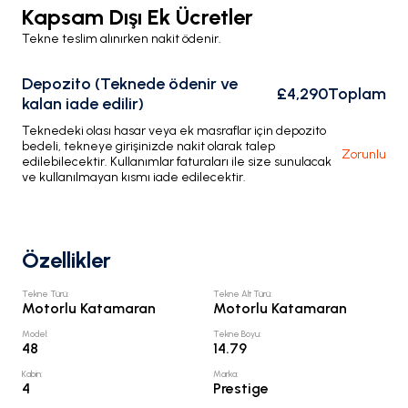
Kapsam Dışı Ek Ücretler
Tekne teslim alınırken nakit ödenir.
Depozito (Teknede ödenir ve
£4,290
Toplam
kalan iade edilir)
Teknedeki olası hasar veya ek masraflar için depozito
bedeli, tekneye girişinizde nakit olarak talep
Zorunlu
edilebilecektir. Kullanımlar faturaları ile size sunulacak
ve kullanılmayan kısmı iade edilecektir.
Özellikler
Tekne Türü
:
Tekne Alt Türü
:
Motorlu Katamaran
Motorlu Katamaran
Model
:
Tekne Boyu
:
48
14.79
Kabin
:
Marka
:
4
Prestige