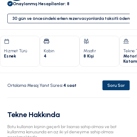
Onaylanmış Hesap
İlanlar
:
8
30 gün ve öncesindeki erken rezervasyonlarda taksitli ödeme 
Hizmet Türü
Kabin
Misafir
Tekne 
Esnek
4
8 Kişi
Motor
Katam
Ortalama Mesaj Yanıt Süresi
:
4
saat
Soru Sor
Tekne Hakkında
Botu kullanan kişinin geçerli bir lisansa sahip olması ve bot
kullanma konusunda en az iki yıl deneyime sahip olması