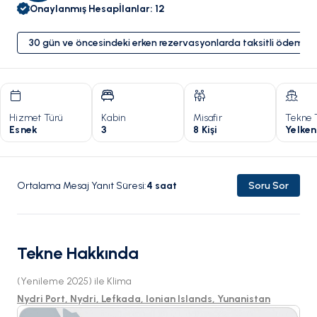
Onaylanmış Hesap
İlanlar
:
12
30 gün ve öncesindeki erken rezervasyonlarda taksitli ödeme 
Hizmet Türü
Kabin
Misafir
Tekne 
Esnek
3
8 Kişi
Yelken
Ortalama Mesaj Yanıt Süresi
:
4
saat
Soru Sor
Tekne Hakkında
(Yenileme 2025) ile Klima
Nydri Port, Nydri, Lefkada, Ionian Islands, Yunanistan