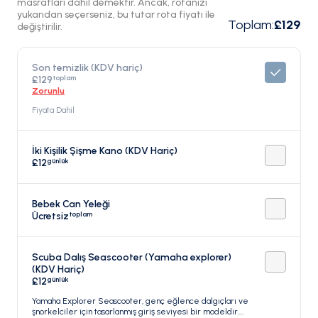
masrafları dahil demektir. Ancak, rotanızı
yukarıdan seçerseniz, bu tutar rota fiyatı ile
Toplam
:
£129
değiştirilir.
Son temizlik (KDV hariç)
toplam
£129
Zorunlu
Fiyata Dahil
İki Kişilik Şişme Kano (KDV Hariç)
günlük
£12
Bebek Can Yeleği
toplam
Ücretsiz
Scuba Dalış Seascooter (Yamaha explorer)
(KDV Hariç)
günlük
£12
Yamaha Explorer Seascooter, genç eğlence dalgıçları ve
şnorkelciler için tasarlanmış giriş seviyesi bir modeldir.