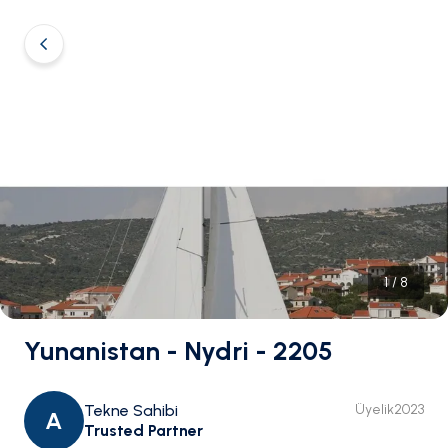
1
/
8
Yunanistan - Nydri - 2205
Tekne Sahibi
Üyelik
2023
A
Trusted Partner