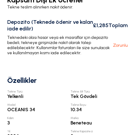
Tekne teslim alınırken nakit ödenir.
Depozito (Teknede ödenir ve kalan
£1,285
Toplam
iade edilir)
Teknedeki olası hasar veya ek masraflar için depozito
bedeli, tekneye girişinizde nakit olarak talep
Zorunlu
edilebilecektir. Kullanımlar faturaları ile size sunulacak
ve kullanılmayan kısmı iade edilecektir.
Özellikler
Tekne Türü
:
Tekne Alt Türü
:
Yelkenli
Tek Gövdeli
Model
:
Tekne Boyu
:
OCEANIS 34
10.34
Kabin
:
Marka
:
3
Beneteau
Yıl
:
Tekne Kapasitesi
: