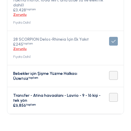
takma motor, 10GB WiFi, ana üsde su ve elektrik
dahil)
toplam
£3,428
Zorunlu
Fiyata Dahil
28 SCORPION Delos-Rhineia İçin Ek Yakıt
toplam
£245
Zorunlu
Fiyata Dahil
Bebekler için Şişme Yüzme Halkası
toplam
Ücretsiz
Transfer - Atina havaalanı - Lavrio - 9 - 16 kişi -
tek yön
toplam
£6,856