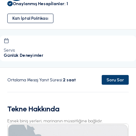
Onaylanmış Hesap
İlanlar
:
1
Katı İptal Politikası
Servis
Günlük Deneyimler
Ortalama Mesaj Yanıt Süresi
:
2
saat
Soru Sor
Tekne Hakkında
Esnek biniş yerleri, marinanın müsaitliğine bağlıdır.