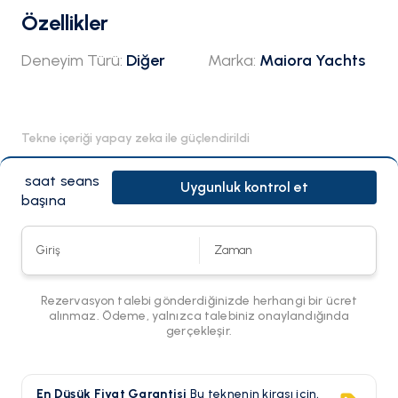
Özellikler
Deneyim Türü
:
Diğer
Marka
:
Maiora Yachts
Tekne içeriği yapay zeka ile güçlendirildi
saat seans
Uygunluk kontrol et
başına
Giriş
Zaman
Rezervasyon talebi gönderdiğinizde herhangi bir ücret
alınmaz. Ödeme, yalnızca talebiniz onaylandığında
gerçekleşir.
En Düşük Fiyat Garantisi
Bu teknenin kirası için,