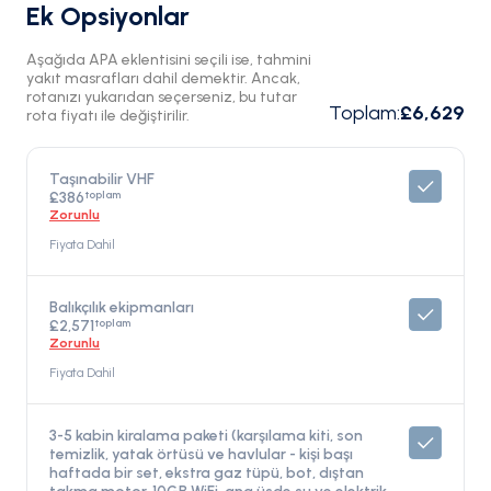
Ek Opsiyonlar
Aşağıda APA eklentisini seçili ise, tahmini
yakıt masrafları dahil demektir. Ancak,
rotanızı yukarıdan seçerseniz, bu tutar
Toplam
:
£6,629
rota fiyatı ile değiştirilir.
Taşınabilir VHF
toplam
£386
Zorunlu
Fiyata Dahil
Balıkçılık ekipmanları
toplam
£2,571
Zorunlu
Fiyata Dahil
3-5 kabin kiralama paketi (karşılama kiti, son
temizlik, yatak örtüsü ve havlular - kişi başı
haftada bir set, ekstra gaz tüpü, bot, dıştan