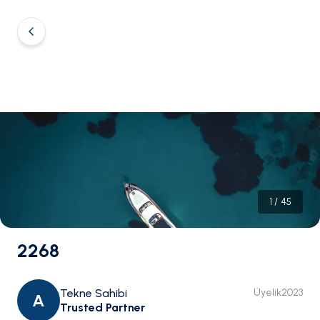
1
/
45
2268
Tekne Sahibi
Üyelik
2023
A
Trusted Partner