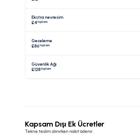
Ekstra nevresim
toplam
£4
Geceleme
toplam
£86
Güvenlik Ağı
toplam
£128
Kapsam Dışı Ek Ücretler
Tekne teslim alınırken nakit ödenir.