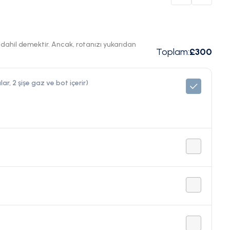
ı dahil demektir. Ancak, rotanızı yukarıdan
Toplam
:
£300
ar, 2 şişe gaz ve bot içerir)