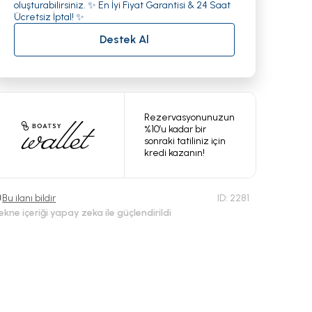
oluşturabilirsiniz. ✨ En İyi Fiyat Garantisi & 24 Saat
Ücretsiz İptal! ✨
Destek Al
Rezervasyonunuzun
%10’u kadar bir
sonraki tatiliniz için
kredi kazanın!
Bu ilanı bildir
ID:
2281
ekne içeriği yapay zeka ile güçlendirildi