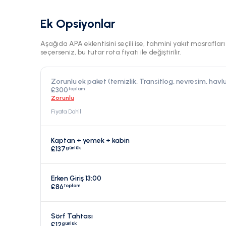
Ek Opsiyonlar
Aşağıda APA eklentisini seçili ise, tahmini yakıt masraflar
seçerseniz, bu tutar rota fiyatı ile değiştirilir.
Zorunlu ek paket (temizlik, Transitlog, nevresim, havlul
toplam
£300
Zorunlu
Fiyata Dahil
Kaptan + yemek + kabin
günlük
£137
Erken Giriş 13:00
toplam
£86
Sörf Tahtası
günlük
£12