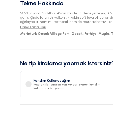
Tekne Hakkında
2023 Bavaria Yachtbau 46'nın zarafetini deneyimleyin, 14
genişliğinde ferah bir yelkenli. 4 kabin ve 3 tuvalet içeren d
ağırlayabilir, hem mürettebatlı hem de mürettebatsız kirala
Göcek'in muhteşem konumundan yola çıkın ve açık denizin gü
Daha Fazla Oku
Marinturk Gocek Village Port, Gocek, Fethiye, Mugla, 
Ne tip kiralama yapmak istersiniz
Kendim Kullanacağım
Kaptanlık lisansım var ve bu tekneyi kendim
kullanmak istiyorum.