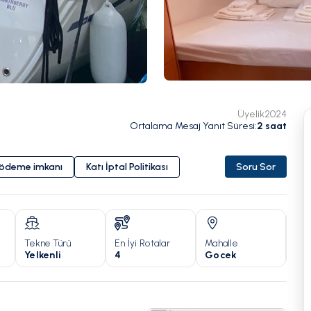
Üyelik
2024
Ortalama Mesaj Yanıt Süresi
:
2
saat
i ödeme imkanı
Katı İptal Politikası
Soru Sor
Tekne Türü
En İyi Rotalar
Mahalle
Yıl
Yelkenli
4
Gocek
20