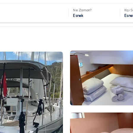
Ne Zaman?
Kişi S
Esnek
Esne