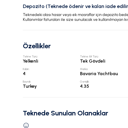
Depozito (Teknede ödenir ve kalan iade edilir
Teknedeki olası hasar veya ek masraflar için depozito bedeli
Kullanımlar faturaları ile size sunulacak ve kullanılmayan kı
Özellikler
Tekne Türü
:
Tekne Alt Türü
:
Yelkenli
Tek Gövdeli
Kabin
:
Marka
:
4
Bavaria Yachtbau
Bayrak
:
Genişlik
:
Turkey
4.35
Teknede Sunulan Olanaklar