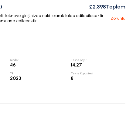
)
£2,398
Toplam
, tekneye girişinizde nakit olarak talep edilebilecektir.
Zorunlu
smı iade edilecektir.
Model
:
Tekne Boyu
:
46
14.27
Yıl
:
Tekne Kapasitesi
:
2023
8