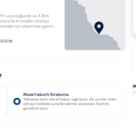
.27m uzunluğunda ve 4.35m
üzeni ile 8 misafiri rahatça
malar için ideal hale getirir.
zelliğinin tadını çıkarın.
Türkiye
?
T
Mürettebatlı Kiralama
Teknede beni mürettebat ağırlasın. Ek ücrete tabii
olması halinde ücretlendirme alanında fiyatını
görebilirsiniz.