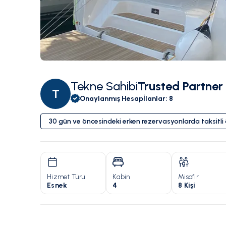
Tekne Sahibi
Trusted Partner
T
Onaylanmış Hesap
İlanlar
:
8
30 gün ve öncesindeki erken rezervasyonlarda taksitl
Hizmet Türü
Kabin
Misafir
Esnek
4
8 Kişi