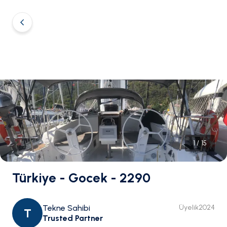
1
/
15
Türkiye - Gocek - 2290
Tekne Sahibi
Üyelik
2024
T
Trusted Partner