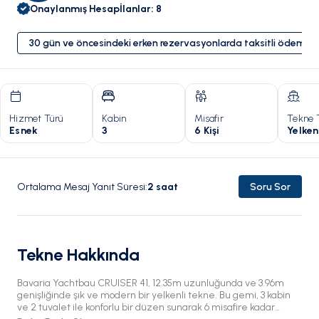
Onaylanmış Hesap
İlanlar
:
8
30 gün ve öncesindeki erken rezervasyonlarda taksitli ödeme 
Hizmet Türü
Kabin
Misafir
Tekne 
Esnek
3
6 Kişi
Yelken
Ortalama Mesaj Yanıt Süresi
:
2
saat
Soru Sor
Tekne Hakkında
Bavaria Yachtbau CRUISER 41, 12.35m uzunluğunda ve 3.96m
genişliğinde şık ve modern bir yelkenli tekne. Bu gemi, 3 kabin
ve 2 tuvalet ile konforlu bir düzen sunarak 6 misafire kadar