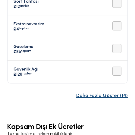
Sörf Tahtası
günlük
£12
Ekstra nevresim
toplam
£4
Geceleme
toplam
£86
Güvenlik Ağı
toplam
£128
Daha Fazla Göster
(
14
)
Kapsam Dışı Ek Ücretler
Tekne teslim alınırken nakit ödenir.