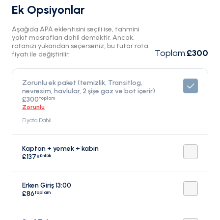
Ek Opsiyonlar
Aşağıda APA eklentisini seçili ise, tahmini
yakıt masrafları dahil demektir. Ancak,
rotanızı yukarıdan seçerseniz, bu tutar rota
Toplam
:
£300
fiyatı ile değiştirilir.
Zorunlu ek paket (temizlik, Transitlog,
nevresim, havlular, 2 şişe gaz ve bot içerir)
toplam
£300
Zorunlu
Fiyata Dahil
Kaptan + yemek + kabin
günlük
£137
Erken Giriş 13:00
toplam
£86