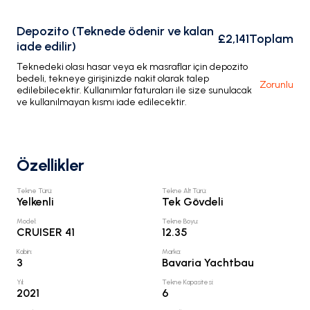
Depozito (Teknede ödenir ve kalan
£2,141
Toplam
iade edilir)
Teknedeki olası hasar veya ek masraflar için depozito
bedeli, tekneye girişinizde nakit olarak talep
Zorunlu
edilebilecektir. Kullanımlar faturaları ile size sunulacak
ve kullanılmayan kısmı iade edilecektir.
Özellikler
Tekne Türü
:
Tekne Alt Türü
:
Yelkenli
Tek Gövdeli
Model
:
Tekne Boyu
:
CRUISER 41
12.35
Kabin
:
Marka
:
3
Bavaria Yachtbau
Yıl
:
Tekne Kapasitesi
:
2021
6