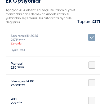
Ek Opsiyonlar
Aşağıda APA eklentisini seçili ise, tahmini yakıt
masrafları dahil demektir. Ancak, rotanızı
yukarıdan seçerseniz, bu tutar rota fiyatı ile
Toplam
:
£171
değiştirilir.
Son temizlik 2025
toplam
£171
Zorunlu
Fiyata Dahil
Mangal
toplam
£86
Erken giriş 14:00
toplam
£60
WiFi
günlük
£7