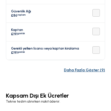
Güvenlik Ağı
toplam
£86
Kaptan
günlük
£191
Gerekli yelken lisansı veya kaptan kiralama
günlük
£191
Daha Fazla Göster
(
9
)
Kapsam Dışı Ek Ücretler
Tekne teslim alınırken nakit ödenir.