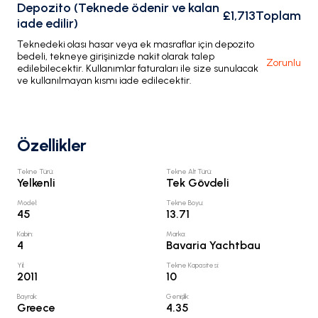
Depozito (Teknede ödenir ve kalan
£1,713
Toplam
iade edilir)
Teknedeki olası hasar veya ek masraflar için depozito
bedeli, tekneye girişinizde nakit olarak talep
Zorunlu
edilebilecektir. Kullanımlar faturaları ile size sunulacak
ve kullanılmayan kısmı iade edilecektir.
Özellikler
Tekne Türü
:
Tekne Alt Türü
:
Yelkenli
Tek Gövdeli
Model
:
Tekne Boyu
:
45
13.71
Kabin
:
Marka
:
4
Bavaria Yachtbau
Yıl
:
Tekne Kapasitesi
:
2011
10
Bayrak
:
Genişlik
:
Greece
4.35