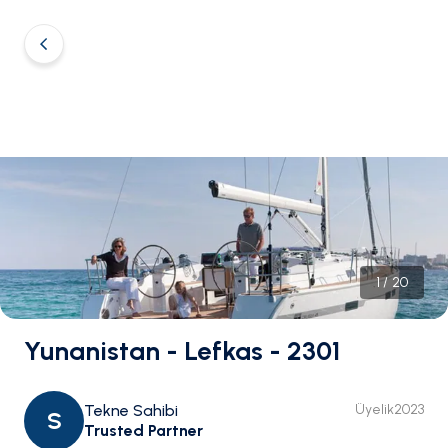
1
/
20
Yunanistan - Lefkas - 2301
Tekne Sahibi
Üyelik
2023
S
Trusted Partner