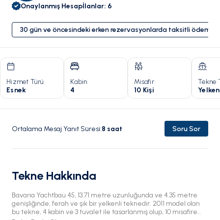
Onaylanmış Hesap
İlanlar
:
6
30 gün ve öncesindeki erken rezervasyonlarda taksitli ödeme 
Hizmet Türü
Kabin
Misafir
Tekne 
Esnek
4
10 Kişi
Yelken
Ortalama Mesaj Yanıt Süresi
:
8
saat
Soru Sor
Tekne Hakkında
Bavaria Yachtbau 45, 13.71 metre uzunluğunda ve 4.35 metre
genişliğinde, ferah ve şık bir yelkenli teknedir. 2011 model olan
bu tekne, 4 kabin ve 3 tuvalet ile tasarlanmış olup, 10 misafire