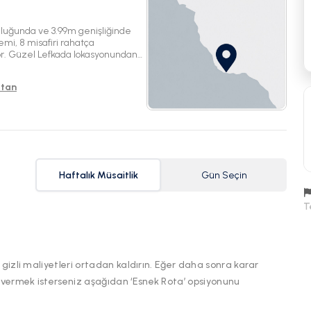
nluğunda ve 3.99m genişliğinde
mi, 8 misafiri rahatça
yor. Güzel Lefkada lokasyonundan
n.
stan
Haftalık Müsaitlik
Gün Seçin
T
 gizli maliyetleri ortadan kaldırın. Eğer daha sonra karar
 vermek isterseniz aşağıdan ‘Esnek Rota’ opsiyonunu