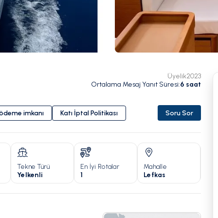
Üyelik
2023
Ortalama Mesaj Yanıt Süresi
:
6
saat
i ödeme imkanı
Katı İptal Politikası
Soru Sor
Tekne Türü
En İyi Rotalar
Mahalle
Yıl
Yelkenli
1
Lefkas
20