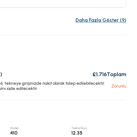
Daha Fazla Göster
(
9
)
)
£1,716
Toplam
, tekneye girişinizde nakit olarak talep edilebilecektir.
Zorunlu
smı iade edilecektir.
Model
:
Tekne Boyu
:
410
12.35