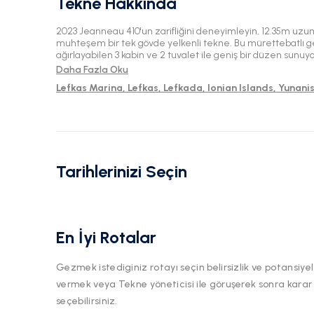
Tekne Hakkında
2023 Jeanneau 410'un zarifliğini deneyimleyin, 12.35m uzu
muhteşem bir tek gövde yelkenli tekne. Bu mürettebatlı ge
ağırlayabilen 3 kabin ve 2 tuvalet ile geniş bir düzen sunu
yola çıkın ve unutulmaz bir yelken macerasının tadını çıkarı
Daha Fazla Oku
Lefkas Marina, Lefkas, Lefkada, Ionian Islands, Yunani
Tarihlerinizi Seçin
En İyi Rotalar
Gezmek istediginiz rotayı seçin belirsizlik ve potansiyel
vermek veya Tekne yöneticisi ile göruşerek sonra karar
seçebilirsiniz.