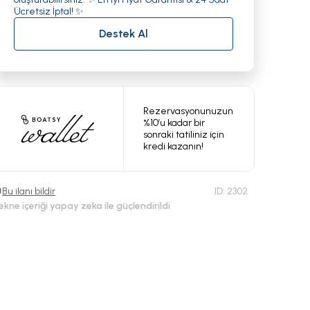
Ücretsiz İptal! ✨
Destek Al
Rezervasyonunuzun
%10’u kadar bir
sonraki tatiliniz için
kredi kazanın!
Bu ilanı bildir
ID:
2302
ekne içeriği yapay zeka ile güçlendirildi