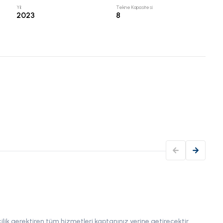
Yıl
:
Tekne Kapasitesi
:
2023
8
Kon
Spray
Yakı
lik gerektiren tüm hizmetleri kaptanınız yerine getirecektir.
Rota 