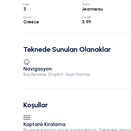
Kabin
:
Marka
:
3
Jeanneau
Bayrak
:
Genişlik
:
Greece
3.99
Teknede Sunulan Olanaklar
Navigasyon
Baş Pervane, Otopilot, Seyir Haritası
Koşullar
Kaptanlı Kiralama
Bu tekne kaptanlı olarak sunulmaktadır. Teknedeki denizci