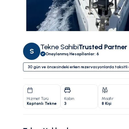
Tekne Sahibi
Trusted Partner
S
Onaylanmış Hesap
İlanlar
:
6
30 gün ve öncesindeki erken rezervasyonlarda taksitl
Hizmet Türü
Kabin
Misafir
Kaptanlı Tekne
3
8 Kişi