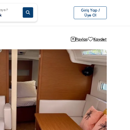
ayısı?
Giriş Yap /
k
Üye Ol
Paylaş
Kaydet