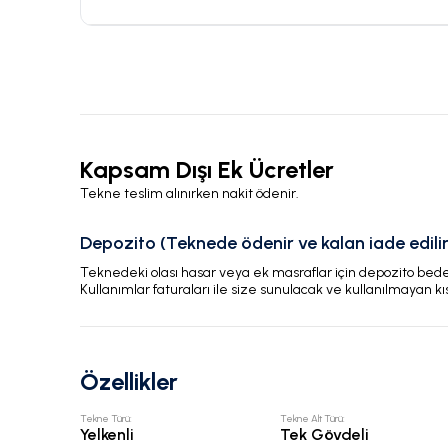
Kapsam Dışı Ek Ücretler
Tekne teslim alınırken nakit ödenir.
Depozito (Teknede ödenir ve kalan iade edilir
Teknedeki olası hasar veya ek masraflar için depozito bedeli
Kullanımlar faturaları ile size sunulacak ve kullanılmayan kı
Özellikler
Tekne Türü
:
Tekne Alt Türü
:
Yelkenli
Tek Gövdeli