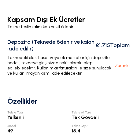
Kapsam Dışı Ek Ücretler
Tekne teslim alınırken nakit ödenir.
Depozito (Teknede ödenir ve kalan
£1,715
Toplam
iade edilir)
Teknedeki olası hasar veya ek masraflar için depozito
bedeli, tekneye girişinizde nakit olarak talep
Zorunlu
edilebilecektir. Kullanımlar faturaları ile size sunulacak
ve kullanılmayan kısmı iade edilecektir.
Özellikler
Tekne Türü
:
Tekne Alt Türü
:
Yelkenli
Tek Gövdeli
Model
:
Tekne Boyu
:
49
15.4