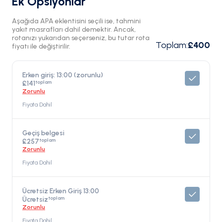
Ek Opsiyonlar
Aşağıda APA eklentisini seçili ise, tahmini
yakıt masrafları dahil demektir. Ancak,
rotanızı yukarıdan seçerseniz, bu tutar rota
Toplam
:
£400
fiyatı ile değiştirilir.
Erken giriş: 13:00 (zorunlu)
toplam
£141
Zorunlu
Fiyata Dahil
Geçiş belgesi
toplam
£257
Zorunlu
Fiyata Dahil
Ücretsiz Erken Giriş 13:00
toplam
Ücretsiz
Zorunlu
Fiyata Dahil