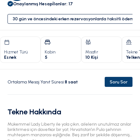
Onaylanmış Hesap
İlanlar
:
17
30 gün ve öncesindeki erken rezervasyonlarda taksitli ödeme 
Hizmet Türü
Kabin
Misafir
Tekne 
Esnek
5
10 Kişi
Yelken
Ortalama Mesaj Yanıt Süresi
:
8
saat
Soru Sor
Tekne Hakkında
Mükemmel Lady Liberty ile yola çıkın, ailelerin unutulmaz anılar
biriktirmesi için davetkar bir yat, Hırvatistan'ın Pula şehrinin
muhteşem manzarası eşliğinde. Beş zarif bir şekilde döşenmiş