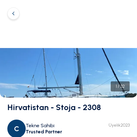
1
/
32
Hirvatistan - Stoja - 2308
Tekne Sahibi
Üyelik
2023
C
Trusted Partner