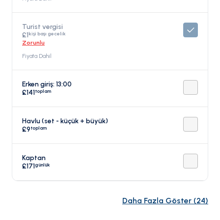
Turist vergisi
kişi başı gecelik
£1
Zorunlu
Fiyata Dahil
Erken giriş: 13:00
toplam
£141
Havlu (set - küçük + büyük)
toplam
£9
Kaptan
günlük
£171
Daha Fazla Göster
(
24
)