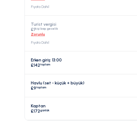
Fiyata Dahil
Turist vergisi
kişi başı gecelik
£1
Zorunlu
Fiyata Dahil
Erken giriş: 13:00
toplam
£142
Havlu (set - küçük + büyük)
toplam
£9
Kaptan
günlük
£172