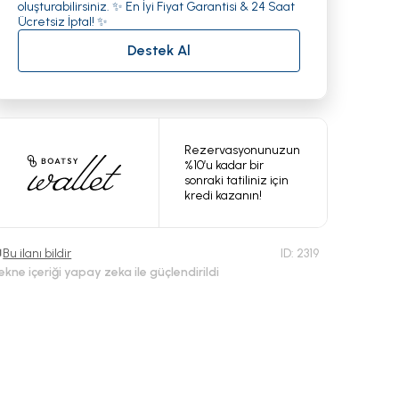
oluşturabilirsiniz. ✨ En İyi Fiyat Garantisi & 24 Saat
Ücretsiz İptal! ✨
Destek Al
Rezervasyonunuzun
%10’u kadar bir
sonraki tatiliniz için
kredi kazanın!
Bu ilanı bildir
ID:
2319
ekne içeriği yapay zeka ile güçlendirildi