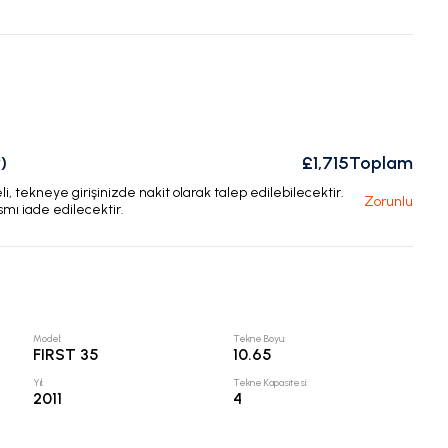
)
£1,715
Toplam
, tekneye girişinizde nakit olarak talep edilebilecektir.
Zorunlu
smı iade edilecektir.
Model
:
Tekne Boyu
:
FIRST 35
10.65
Yıl
:
Tekne Kapasitesi
:
2011
4