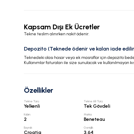
Kapsam Dışı Ek Ücretler
Tekne teslim alınırken nakit ödenir.
Depozito (Teknede ödenir ve kalan iade edilir
Teknedeki olası hasar veya ek masraflar için depozito bedeli
Kullanımlar faturaları ile size sunulacak ve kullanılmayan kı
Özellikler
Tekne Türü
:
Tekne Alt Türü
:
Yelkenli
Tek Gövdeli
Kabin
:
Marka
:
2
Beneteau
Bayrak
:
Genişlik
:
Croatia
3.64