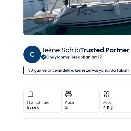
Tekne Sahibi
Trusted Partner
C
Onaylanmış Hesap
İlanlar
:
17
30 gün ve öncesindeki erken rezervasyonlarda taksitl
Hizmet Türü
Kabin
Misafir
Esnek
2
4 Kişi