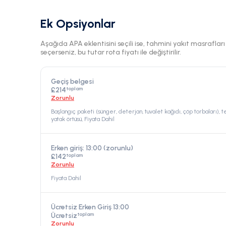
Ek Opsiyonlar
Aşağıda APA eklentisini seçili ise, tahmini yakıt masraflar
seçerseniz, bu tutar rota fiyatı ile değiştirilir.
Geçiş belgesi
toplam
£214
Zorunlu
Başlangıç paketi (sünger, deterjan, tuvalet kağıdı, çöp torbaları), t
yatak örtüsü, Fiyata Dahil
Erken giriş: 13:00 (zorunlu)
toplam
£142
Zorunlu
Fiyata Dahil
Ücretsiz Erken Giriş 13:00
toplam
Ücretsiz
Zorunlu