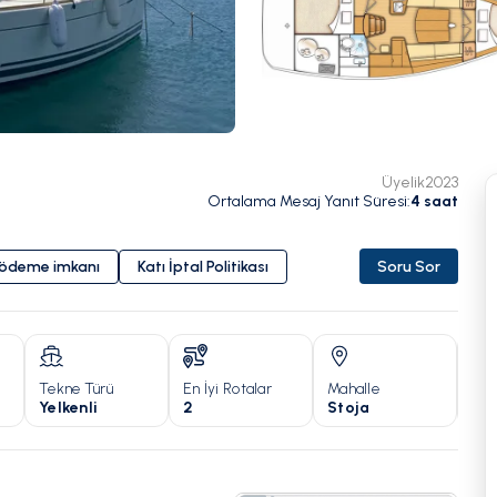
Üyelik
2023
Ortalama Mesaj Yanıt Süresi
:
4
saat
i ödeme imkanı
Katı İptal Politikası
Soru Sor
Tekne Türü
En İyi Rotalar
Mahalle
Yıl
Yelkenli
2
Stoja
201