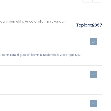
ı dahil demektir. Ancak, rotanızı yukarıdan
Toplam
:
£357
eknenin temizliği, su altı kısmının incelenmesi, 2 adet gaz tüpü,