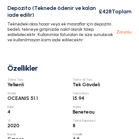
Depozito (Teknede ödenir ve kalan
£428
Toplam
iade edilir)
Teknedeki olası hasar veya ek masraflar için depozito
bedeli, tekneye girişinizde nakit olarak talep
Zorunlu
edilebilecektir. Kullanımlar faturaları ile size sunulacak
ve kullanılmayan kısmı iade edilecektir.
Özellikler
Tekne Türü
:
Tekne Alt Türü
:
Yelkenli
Tek Gövdeli
Model
:
Tekne Boyu
:
OCEANIS 51.1
15.94
Kabin
:
Marka
:
4
Beneteau
Yıl
:
Tekne Kapasitesi
:
2020
8
Bayrak
:
Genişlik
: