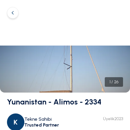
1
/
26
Yunanistan - Alimos - 2334
Tekne Sahibi
Üyelik
2023
K
Trusted Partner