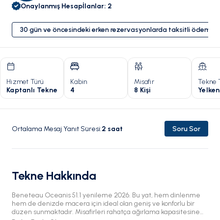
Onaylanmış Hesap
İlanlar
:
2
30 gün ve öncesindeki erken rezervasyonlarda taksitli ödeme 
Hizmet Türü
Kabin
Misafir
Tekne 
Kaptanlı Tekne
4
8 Kişi
Yelken
Ortalama Mesaj Yanıt Süresi
:
2
saat
Soru Sor
Tekne Hakkında
Beneteau Oceanis 51.1 yenileme 2026. Bu yat, hem dinlenme
hem de denizde macera için ideal olan geniş ve konforlu bir
düzen sunmaktadır. Misafirleri rahatça ağırlama kapasitesine