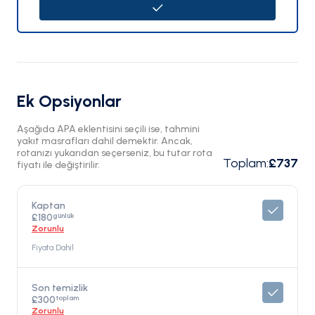
Ek Opsiyonlar
Aşağıda APA eklentisini seçili ise, tahmini
yakıt masrafları dahil demektir. Ancak,
rotanızı yukarıdan seçerseniz, bu tutar rota
Toplam
:
£737
fiyatı ile değiştirilir.
Kaptan
günlük
£180
Zorunlu
Fiyata Dahil
Son temizlik
toplam
£300
Zorunlu