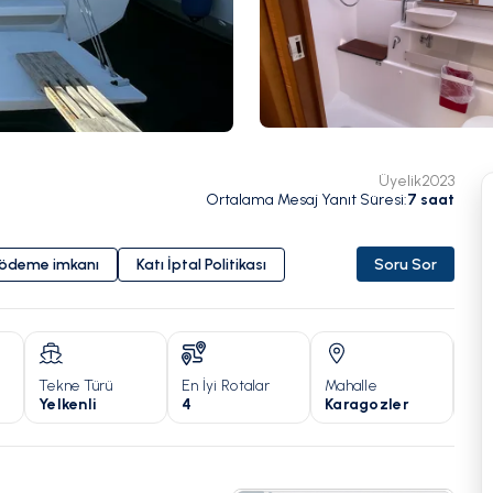
Üyelik
2023
Ortalama Mesaj Yanıt Süresi
:
7
saat
i ödeme imkanı
Katı İptal Politikası
Soru Sor
Tekne Türü
En İyi Rotalar
Mahalle
Yıl
Yelkenli
4
Karagozler
20