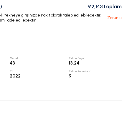
)
£2,143
Toplam
, tekneye girişinizde nakit olarak talep edilebilecektir.
Zorunlu
smı iade edilecektir.
Model
:
Tekne Boyu
:
43
13.24
Yıl
:
Tekne Kapasitesi
:
2022
9