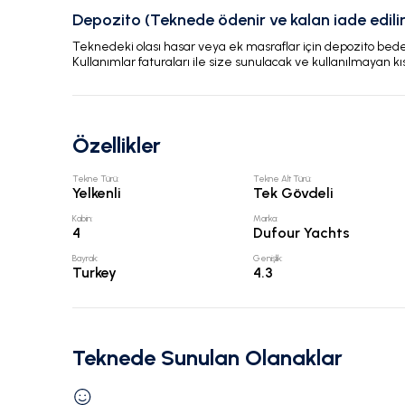
Depozito (Teknede ödenir ve kalan iade edilir
Teknedeki olası hasar veya ek masraflar için depozito bedeli
Kullanımlar faturaları ile size sunulacak ve kullanılmayan kı
Özellikler
Tekne Türü
:
Tekne Alt Türü
:
Yelkenli
Tek Gövdeli
Kabin
:
Marka
:
4
Dufour Yachts
Bayrak
:
Genişlik
:
Turkey
4.3
Teknede Sunulan Olanaklar