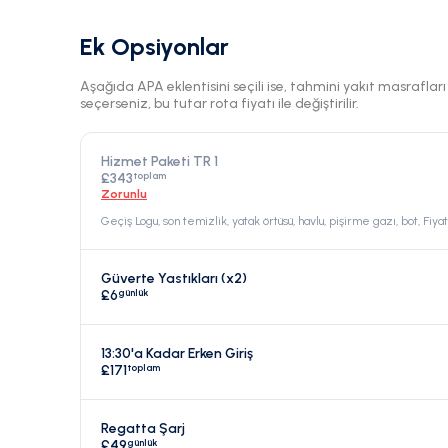
Ek Opsiyonlar
Aşağıda APA eklentisini seçili ise, tahmini yakıt masraflar
seçerseniz, bu tutar rota fiyatı ile değiştirilir.
Hizmet Paketi TR 1
toplam
£343
Zorunlu
Geçiş Logu, son temizlik, yatak örtüsü, havlu, pişirme gazı, bot, Fiya
Güverte Yastıkları (x2)
günlük
£6
13:30'a Kadar Erken Giriş
toplam
£171
Regatta Şarj
günlük
£49