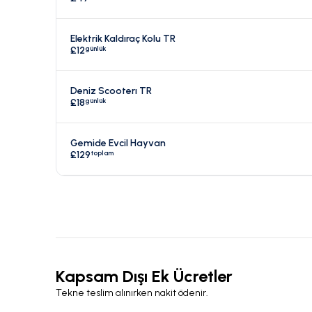
Elektrik Kaldıraç Kolu TR
günlük
£12
Deniz Scooterı TR
günlük
£18
Gemide Evcil Hayvan
toplam
£129
Kapsam Dışı Ek Ücretler
Tekne teslim alınırken nakit ödenir.