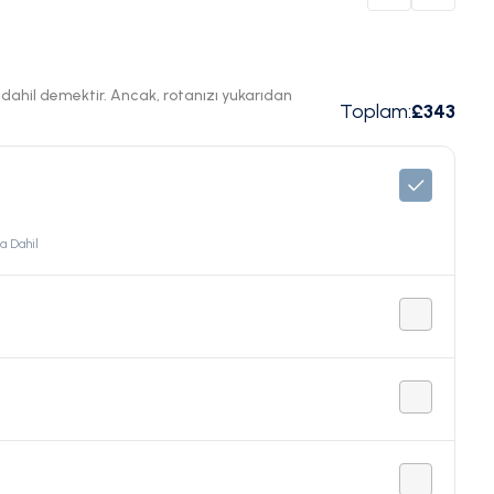
ı dahil demektir. Ancak, rotanızı yukarıdan
Toplam
:
£343
ta Dahil