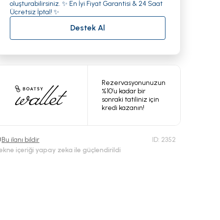
oluşturabilirsiniz. ✨ En İyi Fiyat Garantisi & 24 Saat
Ücretsiz İptal! ✨
Destek Al
Rezervasyonunuzun
%10’u kadar bir
sonraki tatiliniz için
kredi kazanın!
Bu ilanı bildir
ID:
2352
ekne içeriği yapay zeka ile güçlendirildi