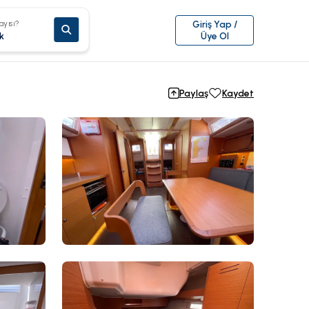
ayısı?
Giriş Yap /
k
Üye Ol
Paylaş
Kaydet