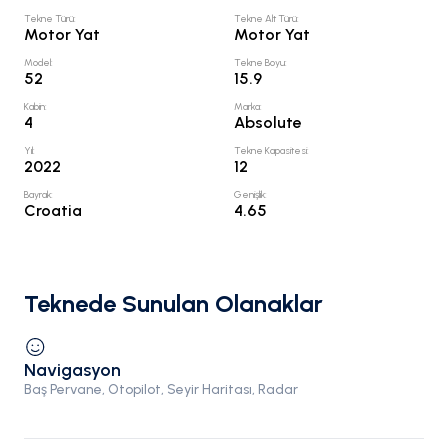
Tekne Türü
:
Tekne Alt Türü
:
Motor Yat
Motor Yat
Model
:
Tekne Boyu
:
52
15.9
Kabin
:
Marka
:
4
Absolute
Yıl
:
Tekne Kapasitesi
:
2022
12
Bayrak
:
Genişlik
:
Croatia
4.65
Teknede Sunulan Olanaklar
Navigasyon
Baş Pervane, Otopilot, Seyir Haritası, Radar