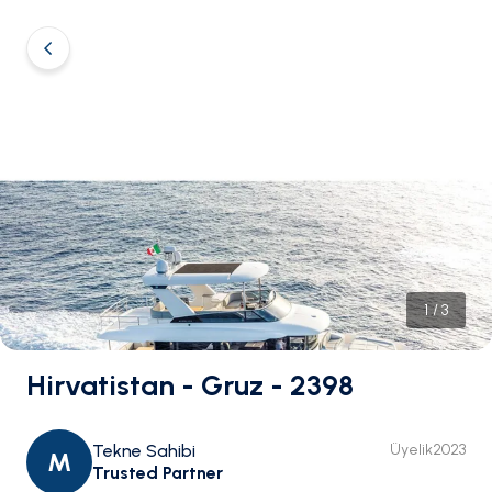
1
/
3
Hirvatistan - Gruz - 2398
Tekne Sahibi
Üyelik
2023
M
Trusted Partner