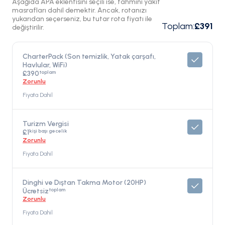
Aşağıda APA eklentisini seçili ise, tahmini yakıt
masrafları dahil demektir. Ancak, rotanızı
yukarıdan seçerseniz, bu tutar rota fiyatı ile
Toplam
:
£391
değiştirilir.
CharterPack (Son temizlik, Yatak çarşafı,
Havlular, WiFi)
toplam
£390
Zorunlu
Fiyata Dahil
Turizm Vergisi
kişi başı gecelik
£1
Zorunlu
Fiyata Dahil
Dinghi ve Dıştan Takma Motor (20HP)
toplam
Ücretsiz
Zorunlu
Fiyata Dahil