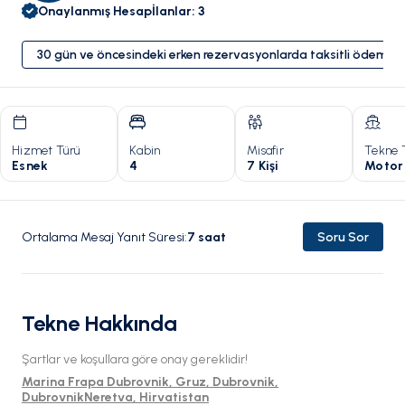
Onaylanmış Hesap
İlanlar
:
3
30 gün ve öncesindeki erken rezervasyonlarda taksitli ödeme 
Hizmet Türü
Kabin
Misafir
Tekne 
Esnek
4
7 Kişi
Motor
Ortalama Mesaj Yanıt Süresi
:
7
saat
Soru Sor
Tekne Hakkında
Şartlar ve koşullara göre onay gereklidir!
Marina Frapa Dubrovnik, Gruz, Dubrovnik,
DubrovnikNeretva, Hirvatistan