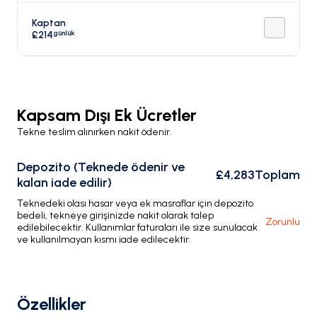
Kaptan
günlük
£214
Kapsam Dışı Ek Ücretler
Tekne teslim alınırken nakit ödenir.
Depozito (Teknede ödenir ve
£4,283
Toplam
kalan iade edilir)
Teknedeki olası hasar veya ek masraflar için depozito
bedeli, tekneye girişinizde nakit olarak talep
Zorunlu
edilebilecektir. Kullanımlar faturaları ile size sunulacak
ve kullanılmayan kısmı iade edilecektir.
Özellikler