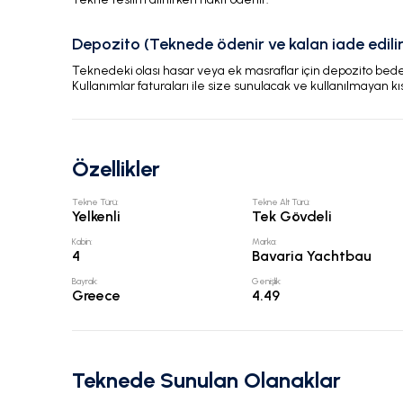
Depozito (Teknede ödenir ve kalan iade edilir
Teknedeki olası hasar veya ek masraflar için depozito bedeli
Kullanımlar faturaları ile size sunulacak ve kullanılmayan kı
Özellikler
Tekne Türü
:
Tekne Alt Türü
:
Yelkenli
Tek Gövdeli
Kabin
:
Marka
:
4
Bavaria Yachtbau
Bayrak
:
Genişlik
:
Greece
4.49
Teknede Sunulan Olanaklar