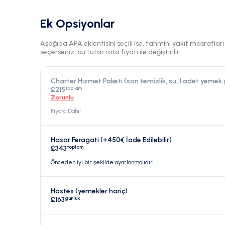
Ek Opsiyonlar
Aşağıda APA eklentisini seçili ise, tahmini yakıt masraflar
seçerseniz, bu tutar rota fiyatı ile değiştirilir.
Charter Hizmet Paketi (son temizlik, su, 1 adet yemek
toplam
£215
Zorunlu
Fiyata Dahil
Hasar Feragati (+450€ İade Edilebilir)
toplam
£343
Önceden iyi bir şekilde ayarlanmalıdır.
Hostes (yemekler hariç)
günlük
£163