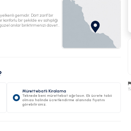
yelkenli gemidir. Dört zarif bir
r konforlu bir şekilde ev sahipliği
güzel anılar biriktirmenizi davet
raya gelirken kahkahaların
rken, sessiz düşünceler için özel
 Gizli koyları, canlı
keşfetmek için yola çıkın. Okyanus
aki muhteşem manzaraların tadını
 tekne değil; bağlantı, macera ve
ora vurgu
inde yelken açacaksınız. Her dalga
?
ler.
T
Mürettebatlı Kiralama
Teknede beni mürettebat ağırlasın. Ek ücrete tabii
olması halinde ücretlendirme alanında fiyatını
görebilirsiniz.