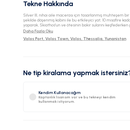
Tekne Hakkında
Silver III, nihai aile macerası için tasarlanmış muhteşem bir 
şekilde döşenmiş kabini ile bu etkileyici yat, 10 misafire kada
yaparak, Skiathos'un ve ötesinin bakir sularını keşfederken 
ediyor. Geniş güvertedeki kahve eşliğinde güneşle dolu sabahları hayal edin, iyi donanımlı
Daha Fazla Oku
mutfakta hazırlanan lezzetli paylaşılan yemekler için bir a
Volos Port, Volos Town, Volos, Thessalia, Yunanistan
yankılandığı anlar. Yatın tasarımı, birlikte olmayı teşvik ede
alanlar sunarak herkesin uyum içinde kendi alanından keyif almasını sağlar.
kıyı köylerini ve huzurlu ada geçişlerinin çekici cazibesini 
mavisi sularda eğlenceli yüzmelere dalın veya etrafınızd
çıkarırken altın güneşin keyfini çıkarın. Silver III sadece bir
doğanın harikaları karşısında unutulmaz aile anları için bir kapıdır. Güvenlik ve konf
yaparak, bu büyüleyici yolculuğa birlikte çıkarken huzur iç
Ne tip kiralama yapmak istersiniz
yeni bir hikaye getirir ve her gün batımı yeni bir anıyı müjde
Kendim Kullanacağım
Kaptanlık lisansım var ve bu tekneyi kendim
kullanmak istiyorum.