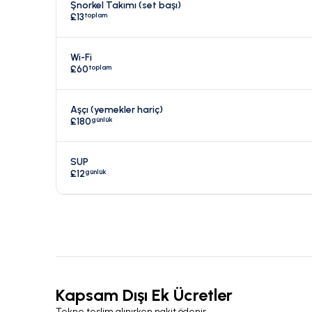
Şnorkel Takımı (set başı)
toplam
£13
Wi-Fi
toplam
£60
Aşçı (yemekler hariç)
günlük
£180
SUP
günlük
£12
Kapsam Dışı Ek Ücretler
Tekne teslim alınırken nakit ödenir.