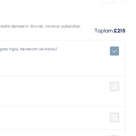
ı dahil demektir. Ancak, rotanızı yukarıdan
Toplam
:
£215
 gazı tüpü, nevresim ve havlu)