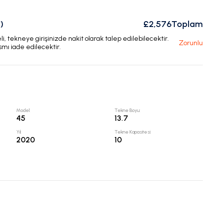
)
£2,576
Toplam
, tekneye girişinizde nakit olarak talep edilebilecektir.
Zorunlu
smı iade edilecektir.
Model
:
Tekne Boyu
:
45
13.7
Yıl
:
Tekne Kapasitesi
:
2020
10