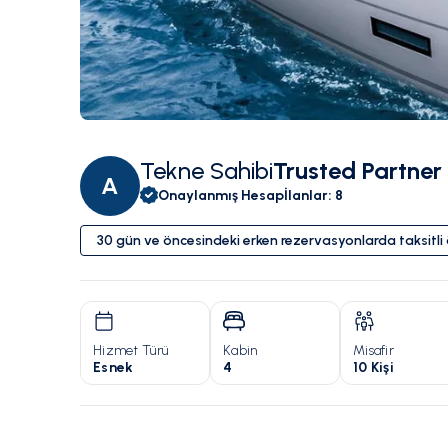
Tekne Sahibi
Trusted Partner
A
Onaylanmış Hesap
İlanlar
:
8
30 gün ve öncesindeki erken rezervasyonlarda taksitl
Hizmet Türü
Kabin
Misafir
Esnek
4
10 Kişi