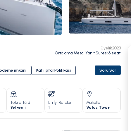
Üyelik
2023
Ortalama Mesaj Yanıt Süresi
:
6
saat
i ödeme imkanı
Katı İptal Politikası
Soru Sor
Tekne Türü
En İyi Rotalar
Mahalle
Yıl
Yelkenli
1
Volos Town
20