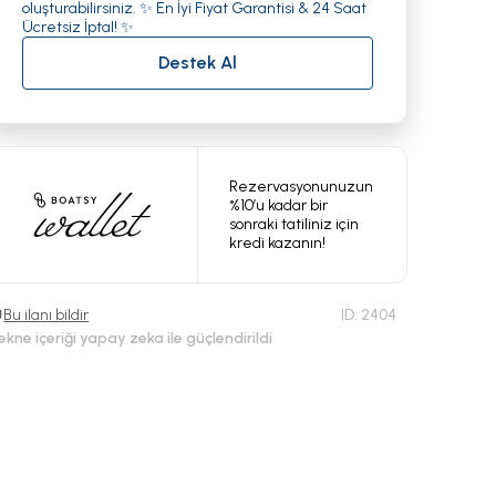
oluşturabilirsiniz. ✨ En İyi Fiyat Garantisi & 24 Saat
Ücretsiz İptal! ✨
Destek Al
Rezervasyonunuzun
%10’u kadar bir
sonraki tatiliniz için
kredi kazanın!
Bu ilanı bildir
ID:
2404
ekne içeriği yapay zeka ile güçlendirildi