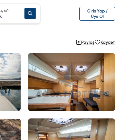
ayısı?
Giriş Yap /
k
Üye Ol
Paylaş
Kaydet