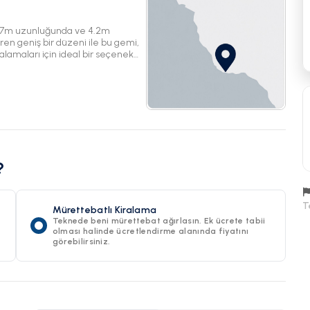
4.27m uzunluğunda ve 4.2m
ren geniş bir düzeni ile bu gemi,
alamaları için ideal bir seçenek
çıkın ve açık denizin
?
T
Mürettebatlı Kiralama
Teknede beni mürettebat ağırlasın. Ek ücrete tabii
olması halinde ücretlendirme alanında fiyatını
görebilirsiniz.