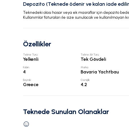
Depozito (Teknede ödenir ve kalan iade edilir
Teknedeki olası hasar veya ek masraflar için depozito bedeli
Kullanımlar faturaları ile size sunulacak ve kullanılmayan kı
Özellikler
Tekne Türü
:
Tekne Alt Türü
:
Yelkenli
Tek Gövdeli
Kabin
:
Marka
:
4
Bavaria Yachtbau
Bayrak
:
Genişlik
:
Greece
4.2
Teknede Sunulan Olanaklar