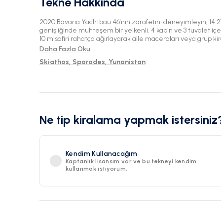
Tekne Hakkında
2020 Bavaria Yachtbau 46'nın zarafetini deneyimleyin, 1
genişliğinde muhteşem bir yelkenli. 4 kabin ve 3 tuvalet içe
10 misafiri rahatça ağırlayarak aile maceraları veya grup kir
sunuyor. Skiathos'un resmedilmeye değer konumundan yola 
Daha Fazla Oku
güzelliğinin tadını çıkarın.
Skiathos, Sporades, Yunanistan
Ne tip kiralama yapmak istersiniz
Kendim Kullanacağım
Kaptanlık lisansım var ve bu tekneyi kendim
kullanmak istiyorum.