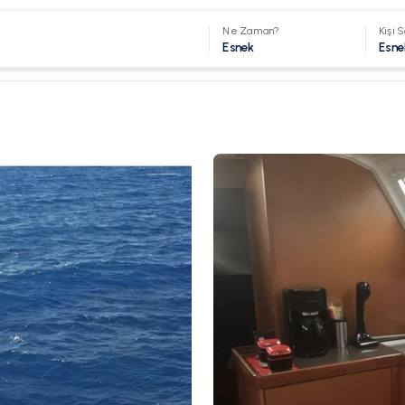
Ne Zaman?
Kişi S
Esnek
Esne