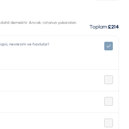
ı dahil demektir. Ancak, rotanızı yukarıdan
Toplam
:
£214
 tüpü, nevresim ve havlular)