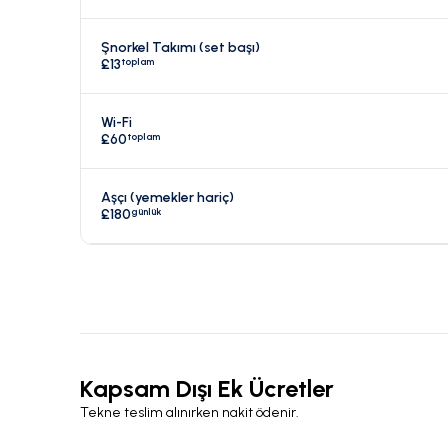
Şnorkel Takımı (set başı)
toplam
£13
Wi-Fi
toplam
£60
Aşçı (yemekler hariç)
günlük
£180
Kapsam Dışı Ek Ücretler
Tekne teslim alınırken nakit ödenir.