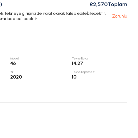
)
£2,570
Toplam
, tekneye girişinizde nakit olarak talep edilebilecektir.
Zorunlu
smı iade edilecektir.
Model
:
Tekne Boyu
:
46
14.27
Yıl
:
Tekne Kapasitesi
:
2020
10