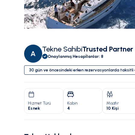
Tekne Sahibi
Trusted Partner
A
Onaylanmış Hesap
İlanlar
:
8
30 gün ve öncesindeki erken rezervasyonlarda taksitl
Hizmet Türü
Kabin
Misafir
Esnek
4
10 Kişi