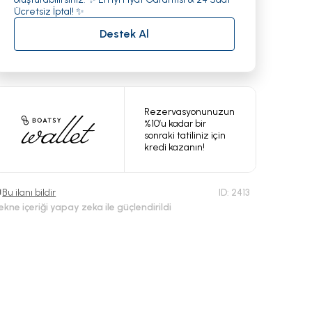
Ücretsiz İptal! ✨
Destek Al
Rezervasyonunuzun
%10’u kadar bir
sonraki tatiliniz için
kredi kazanın!
Bu ilanı bildir
ID:
2413
ekne içeriği yapay zeka ile güçlendirildi