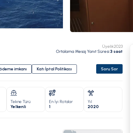
Üyelik
2023
Ortalama Mesaj Yanıt Süresi
:
3
saat
i ödeme imkanı
Katı İptal Politikası
Soru Sor
Tekne Türü
En İyi Rotalar
Yıl
Yelkenli
1
2020