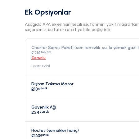
Ek Opsiyonlar
Aşağıda APA eklentisini seçili ise, tahmini yakıt masraflar
seçerseniz, bu tutar rota fiyatı ile değiştirilir.
Charter Servis Paketi (son temizlik, su, 1x yemek gazı
toplam
£214
Zorunlu
Fiyata Dahil
Dıştan Takma Motor
günlük
£10
Güvenlik Ağı
günlük
£24
Hostes (yemekler hariç)
günlük
£163