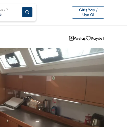
ayısı?
Giriş Yap /
k
Üye Ol
Paylaş
Kaydet