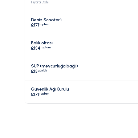
Fiyata Dahil
Deniz Scooter'ı
toplam
£171
Balık oltası
toplam
£154
SUP (mevcutluğa bağlı)
günlük
£15
Güvenlik Ağı Kurulu
toplam
£171