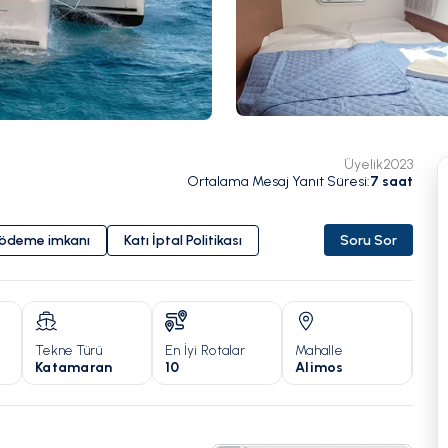
Üyelik
2023
Ortalama Mesaj Yanıt Süresi
:
7
saat
i ödeme imkanı
Katı İptal Politikası
Soru Sor
Tekne Türü
En İyi Rotalar
Mahalle
Yıl
Katamaran
10
Alimos
20