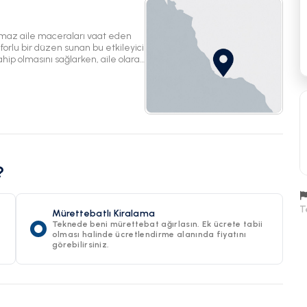
ulmaz aile maceraları vaat eden
orlu bir düzen sunan bu etkileyici
ahip olmasını sağlarken, aile olarak
ak alanlarla bağlantı ve
 nazik sallantısıyla uyanmasını,
eğlenceli yüzmeler için dalmasını
tmenize gerek yok—kendi
sürecek paylaşılan anılar yaratın.
ğlarla dolu yeni bir maceraya
ilenizin bir sonraki
?
T
Mürettebatlı Kiralama
Teknede beni mürettebat ağırlasın. Ek ücrete tabii
olması halinde ücretlendirme alanında fiyatını
görebilirsiniz.