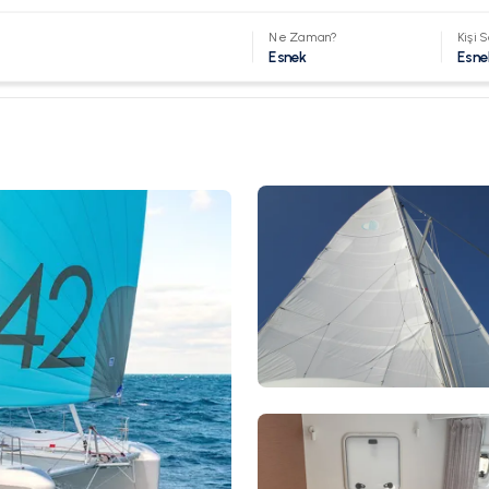
Ne Zaman?
Kişi S
Esnek
Esne