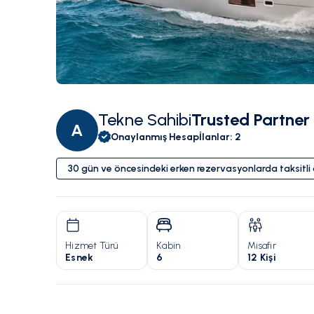
Tekne Sahibi
Trusted Partner
A
Onaylanmış Hesap
İlanlar
:
2
30 gün ve öncesindeki erken rezervasyonlarda taksitl
Hizmet Türü
Kabin
Misafir
Esnek
6
12 Kişi