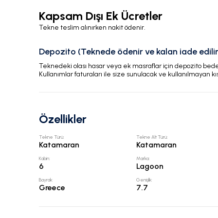
Kapsam Dışı Ek Ücretler
Tekne teslim alınırken nakit ödenir.
Depozito (Teknede ödenir ve kalan iade edilir
Teknedeki olası hasar veya ek masraflar için depozito bedeli
Kullanımlar faturaları ile size sunulacak ve kullanılmayan kı
Özellikler
Tekne Türü
:
Tekne Alt Türü
:
Katamaran
Katamaran
Kabin
:
Marka
:
6
Lagoon
Bayrak
:
Genişlik
:
Greece
7.7