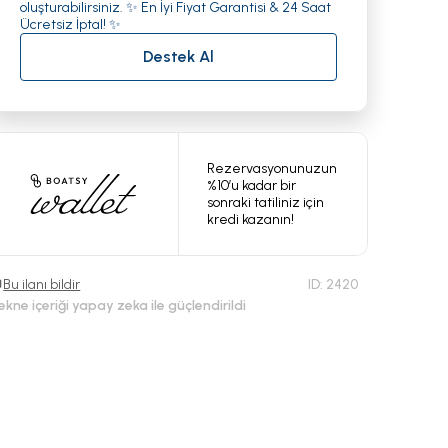
oluşturabilirsiniz. ✨ En İyi Fiyat Garantisi & 24 Saat
Ücretsiz İptal! ✨
Destek Al
Rezervasyonunuzun
%10’u kadar bir
sonraki tatiliniz için
kredi kazanın!
Bu ilanı bildir
ID:
2420
ekne içeriği yapay zeka ile güçlendirildi