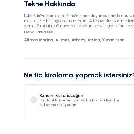
Tekne Hakkında
Lüks Aria'ya adım atın, Atina'nın parıldayan sularında unut
muhteşem bir Lagoon katamaranı. Altı davetkar kabinle konf
gemi, 12 misafiri ağırlayarak herkesin kendi kişisel alanına s
bir arada kalmanızı da garanti ediyor. Aria'nın düşünceli tasarımı, gülüş dolu öğle yemekleri
Daha Fazla Oku
veya akşam yıldızları izlemek için mükemmel olan geniş ort
Alimos Marina, Alimos, Athens, Attica, Yunanistan
paylaşılan deneyimler için anlar yaratıyor. Ailenizin denizin
güvertede keyifli kahvaltılar yapmasını veya mavi sularda 
hayal edin. Rahatlık ve konfor için beş banyo ile acele e
temponuzda ada yaşamının tadını çıkarın. Yola çıktığınızda, Yunanistan'ın nefes kesici kıyısını
keşfedin, gizli koylar ve sevimli köyler keşfedin, ömür boyu 
Her günü kıyı keşifleri, güneşle dolu anlar ve derinleşen ba
dönüştürün—hepsi lüks ve güvenliğin rahatlatıcı kollarında sarılmış olarak. A
Ne tip kiralama yapmak istersiniz
kaçamağı için Aria'yı seçin ve maceranızı başlatın.
Kendim Kullanacağım
Kaptanlık lisansım var ve bu tekneyi kendim
kullanmak istiyorum.