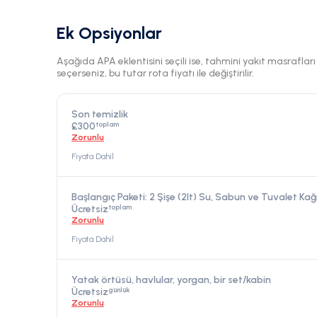
Ek Opsiyonlar
Aşağıda APA eklentisini seçili ise, tahmini yakıt masraflar
seçerseniz, bu tutar rota fiyatı ile değiştirilir.
Son temizlik
toplam
£300
Zorunlu
Fiyata Dahil
Başlangıç Paketi: 2 Şişe (2lt) Su, Sabun ve Tuvalet Kağ
toplam
Ücretsiz
Zorunlu
Fiyata Dahil
Yatak örtüsü, havlular, yorgan, bir set/kabin
günlük
Ücretsiz
Zorunlu