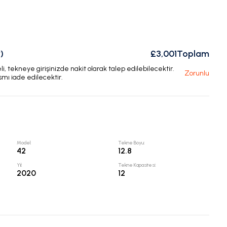
)
£3,001
Toplam
, tekneye girişinizde nakit olarak talep edilebilecektir.
Zorunlu
smı iade edilecektir.
Model
:
Tekne Boyu
:
42
12.8
Yıl
:
Tekne Kapasitesi
:
2020
12