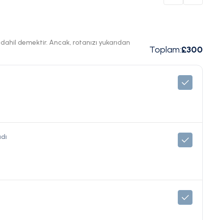
ı dahil demektir. Ancak, rotanızı yukarıdan
Toplam
:
£300
ıdı