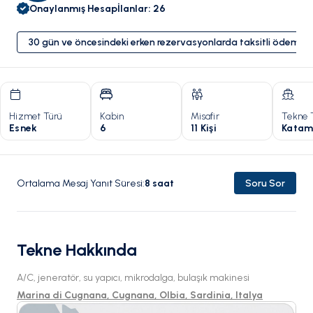
Onaylanmış Hesap
İlanlar
:
26
30 gün ve öncesindeki erken rezervasyonlarda taksitli ödeme 
Hizmet Türü
Kabin
Misafir
Tekne 
Esnek
6
11 Kişi
Katam
Ortalama Mesaj Yanıt Süresi
:
8
saat
Soru Sor
Tekne Hakkında
A/C, jeneratör, su yapıcı, mikrodalga, bulaşık makinesi
Marina di Cugnana, Cugnana, Olbia, Sardinia, Italya