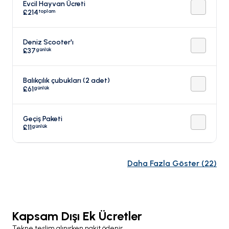
Evcil Hayvan Ücreti
toplam
£214
Deniz Scooter'ı
günlük
£37
Balıkçılık çubukları (2 adet)
günlük
£61
Geçiş Paketi
günlük
£11
Daha Fazla Göster
(
22
)
Kapsam Dışı Ek Ücretler
Tekne teslim alınırken nakit ödenir.