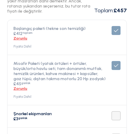
yakıt masrafları dahil demektir. Ancak,
rotanızı yukarıdan seçerseniz, bu tutar rota
Toplam
:
£457
fiyatı ile değiştirilir.
Başlangıç paketi (tekne son temizliği)
toplam
£412
Zorunlu
Fiyata Dahil
Misafir Paketi (yatak örtüleri + örtüler,
büyük/orta havlu seti, tam donanımlı mutfak,
temizlik ürünleri, kahve makinesi + kapsüller,
gaz tüpü, dıştan takma motorlu 20 Hp zodyak)
günlük
£45
Zorunlu
Fiyata Dahil
Şnorkel ekipmanları
günlük
£3