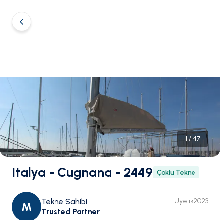
1
/
47
Italya - Cugnana - 2449
Çoklu Tekne
Tekne Sahibi
Üyelik
2023
M
Trusted Partner