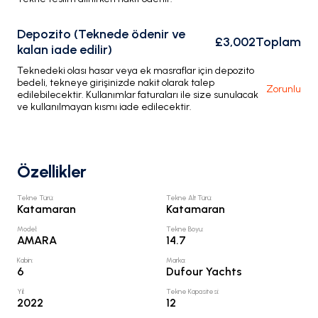
Depozito (Teknede ödenir ve
£3,002
Toplam
kalan iade edilir)
Teknedeki olası hasar veya ek masraflar için depozito
bedeli, tekneye girişinizde nakit olarak talep
Zorunlu
edilebilecektir. Kullanımlar faturaları ile size sunulacak
ve kullanılmayan kısmı iade edilecektir.
Özellikler
Tekne Türü
:
Tekne Alt Türü
:
Katamaran
Katamaran
Model
:
Tekne Boyu
:
AMARA
14.7
Kabin
:
Marka
:
6
Dufour Yachts
Yıl
:
Tekne Kapasitesi
:
2022
12