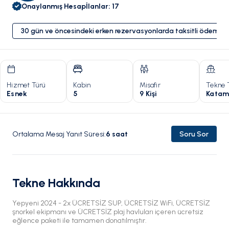
Onaylanmış Hesap
İlanlar
:
17
30 gün ve öncesindeki erken rezervasyonlarda taksitli ödeme 
Hizmet Türü
Kabin
Misafir
Tekne 
Esnek
5
9 Kişi
Katam
Ortalama Mesaj Yanıt Süresi
:
6
saat
Soru Sor
Tekne Hakkında
Yepyeni 2024 - 2x ÜCRETSİZ SUP, ÜCRETSİZ WiFi, ÜCRETSİZ
şnorkel ekipmanı ve ÜCRETSİZ plaj havluları içeren ücretsiz
eğlence paketi ile tamamen donatılmıştır.