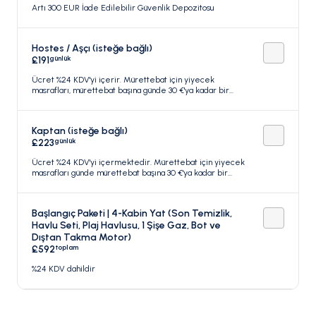
Artı 300 EUR İade Edilebilir Güvenlik Depozitosu
Hostes / Aşçı (isteğe bağlı)
günlük
£191
Ücret %24 KDV'yi içerir. Mürettebat için yiyecek
masrafları, mürettebat başına günde 30 €'ya kadar bir
ödenek içermelidir. Ödeme makbuzları mürettebat
tarafından sağlanmalıdır. Mürettebat, misafirlerle karada
yemek yerse, ödenek geçerli değildir. Mürettebat
Kaptan (isteğe bağlı)
bahşişleri ücrete dahil değildir.
günlük
£223
Ücret %24 KDV'yi içermektedir. Mürettebat için yiyecek
masrafları günde mürettebat başına 30 €'ya kadar bir
ödenek içermelidir. Ödeme makbuzları mürettebat
tarafından sağlanmalıdır. Mürettebat, misafirlerle karada
yemek yerse, ödenek geçerli değildir. Mürettebat
Başlangıç Paketi | 4-Kabin Yat (Son Temizlik,
bahşişleri ücrete dahil değildir.
Havlu Seti, Plaj Havlusu, 1 Şişe Gaz, Bot ve
Dıştan Takma Motor)
toplam
£592
%24 KDV dahildir