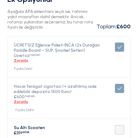
Aşağıda APA eklentisini seçili ise, tahmini
yakıt masrafları dahil demektir. Ancak,
rotanızı yukarıdan seçerseniz, bu tutar rota
Toplam
:
£600
fiyatı ile değiştirilir.
ÜCRETSİZ Eğlence Paketi INCA (2x Durağan
Paddle Board – SUP, Şnorkel Setleri)
toplam
Ücretsiz
Zorunlu
Fiyata Dahil
Hasar feragat sigortası (+ azaltılmış iade
edilebilir depozito 1500 Euro)
toplam
£600
Zorunlu
, Fiyata Dahil
Su Altı Scooterı
günlük
£31