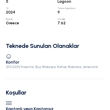
5
Lagoon
Yıl
:
Tekne Kapasitesi
:
2024
9
Bayrak
:
Genişlik
:
Greece
7.62
Teknede Sunulan Olanaklar
Konfor
12V/220V İnventör, Buz Makinesi, Kahve Makinesi, Jeneratör
Koşullar
Kaptanlı veya Kaptansız