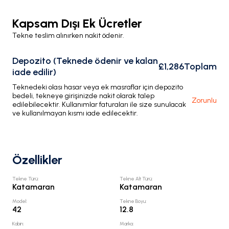
Kapsam Dışı Ek Ücretler
Tekne teslim alınırken nakit ödenir.
Depozito (Teknede ödenir ve kalan
£1,286
Toplam
iade edilir)
Teknedeki olası hasar veya ek masraflar için depozito
bedeli, tekneye girişinizde nakit olarak talep
Zorunlu
edilebilecektir. Kullanımlar faturaları ile size sunulacak
ve kullanılmayan kısmı iade edilecektir.
Özellikler
Tekne Türü
:
Tekne Alt Türü
:
Katamaran
Katamaran
Model
:
Tekne Boyu
:
42
12.8
Kabin
:
Marka
: