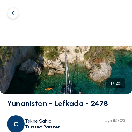
1
/
28
Yunanistan - Lefkada - 2478
Tekne Sahibi
Üyelik
2023
C
Trusted Partner