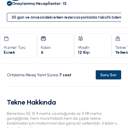
Onaylanmış Hesap
İlanlar
:
15
30 gün ve öncesindeki erken rezervasyonlarda taksitli ödeme 
Hizmet Türü
Kabin
Misafir
Tekne 
Esnek
6
12 Kişi
Yelken
Ortalama Mesaj Yanıt Süresi
:
7
saat
Soru Sor
Tekne Hakkında
Beneteau 50, 15.4 metre uzunluğunda ve 4.98 metre
genişliğinde, hem mürettebatlı hem de çıplak tekne
kiralamaları için mükemmel olan geniş bir yelkenlidir. 6 kabin ve