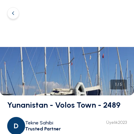
1
/
5
Yunanistan - Volos Town - 2489
Tekne Sahibi
Üyelik
2023
D
Trusted Partner