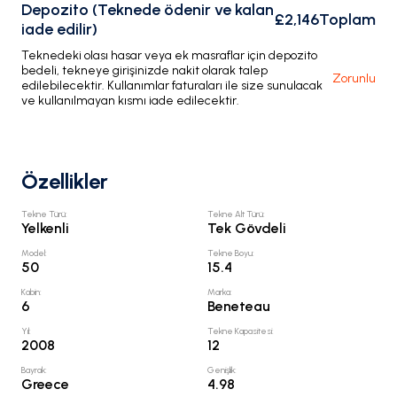
Depozito (Teknede ödenir ve kalan
£2,146
Toplam
iade edilir)
Teknedeki olası hasar veya ek masraflar için depozito
bedeli, tekneye girişinizde nakit olarak talep
Zorunlu
edilebilecektir. Kullanımlar faturaları ile size sunulacak
ve kullanılmayan kısmı iade edilecektir.
Özellikler
Tekne Türü
:
Tekne Alt Türü
:
Yelkenli
Tek Gövdeli
Model
:
Tekne Boyu
:
50
15.4
Kabin
:
Marka
:
6
Beneteau
Yıl
:
Tekne Kapasitesi
:
2008
12
Bayrak
:
Genişlik
:
Greece
4.98