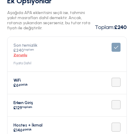
Ek Opsiyonlar
Aşağıda APA eklentisini seçili ise, tahmini
yakıt masrafları dahil demektir. Ancak,
rotanızı yukarıdan seçerseniz, bu tutar rota
Toplam
:
£240
fiyatı ile değiştirilir.
Son temizlik
toplam
£240
Zorunlu
Fiyata Dahil
WiFi
günlük
£6
Erken Giriş
toplam
£129
Hostes + İkmal
günlük
£146