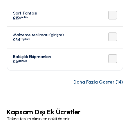
Sörf Tahtası
günlük
£15
Malzeme teslimatı (girişte)
toplam
£34
Balıkçılık Ekipmanları
günlük
£6
Daha Fazla Göster
(
14
)
Kapsam Dışı Ek Ücretler
Tekne teslim alınırken nakit ödenir.