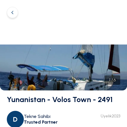
1
/
6
Yunanistan - Volos Town - 2491
Tekne Sahibi
Üyelik
2023
D
Trusted Partner