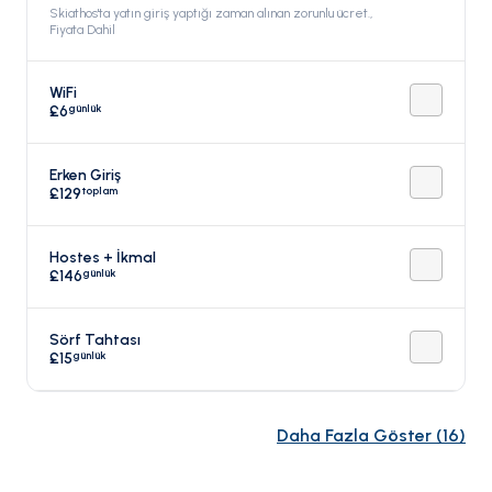
Skiathos'ta yatın giriş yaptığı zaman alınan zorunlu ücret.,
Fiyata Dahil
WiFi
günlük
£6
Erken Giriş
toplam
£129
Hostes + İkmal
günlük
£146
Sörf Tahtası
günlük
£15
Daha Fazla Göster
(
16
)