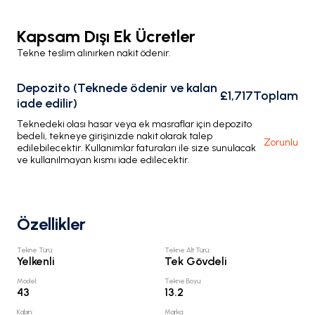
Kapsam Dışı Ek Ücretler
Tekne teslim alınırken nakit ödenir.
Depozito (Teknede ödenir ve kalan
£1,717
Toplam
iade edilir)
Teknedeki olası hasar veya ek masraflar için depozito
bedeli, tekneye girişinizde nakit olarak talep
Zorunlu
edilebilecektir. Kullanımlar faturaları ile size sunulacak
ve kullanılmayan kısmı iade edilecektir.
Özellikler
Tekne Türü
:
Tekne Alt Türü
:
Yelkenli
Tek Gövdeli
Model
:
Tekne Boyu
:
43
13.2
Kabin
:
Marka
: