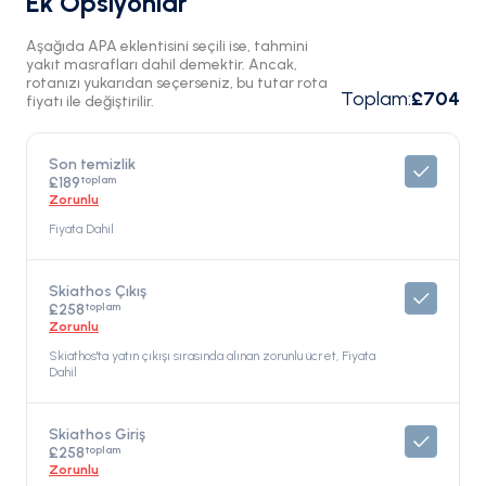
Ek Opsiyonlar
Aşağıda APA eklentisini seçili ise, tahmini
yakıt masrafları dahil demektir. Ancak,
rotanızı yukarıdan seçerseniz, bu tutar rota
Toplam
:
£704
fiyatı ile değiştirilir.
Son temizlik
toplam
£189
Zorunlu
Fiyata Dahil
Skiathos Çıkış
toplam
£258
Zorunlu
Skiathos'ta yatın çıkışı sırasında alınan zorunlu ücret, Fiyata
Dahil
Skiathos Giriş
toplam
£258
Zorunlu