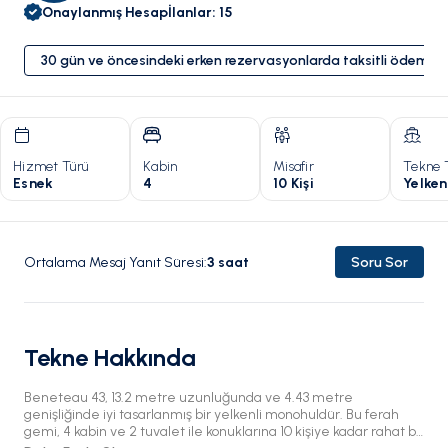
Onaylanmış Hesap
İlanlar
:
15
30 gün ve öncesindeki erken rezervasyonlarda taksitli ödeme 
Hizmet Türü
Kabin
Misafir
Tekne 
Esnek
4
10 Kişi
Yelken
Ortalama Mesaj Yanıt Süresi
:
3
saat
Soru Sor
Tekne Hakkında
Beneteau 43, 13.2 metre uzunluğunda ve 4.43 metre
genişliğinde iyi tasarlanmış bir yelkenli monohuldür. Bu ferah
gemi, 4 kabin ve 2 tuvalet ile konuklarına 10 kişiye kadar rahat bir