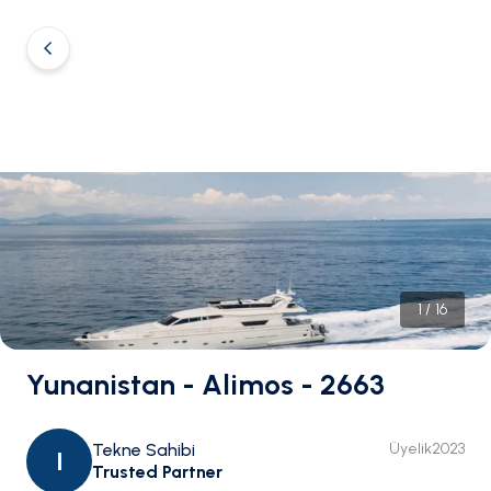
1
/
16
Yunanistan - Alimos - 2663
Tekne Sahibi
Üyelik
2023
I
Trusted Partner