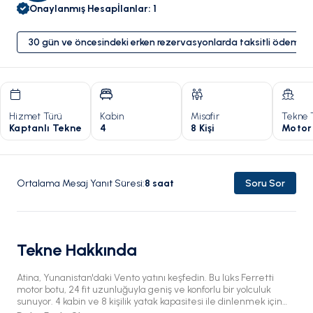
Onaylanmış Hesap
İlanlar
:
1
30 gün ve öncesindeki erken rezervasyonlarda taksitli ödeme 
Hizmet Türü
Kabin
Misafir
Tekne 
Kaptanlı Tekne
4
8 Kişi
Motor
Ortalama Mesaj Yanıt Süresi
:
8
saat
Soru Sor
Tekne Hakkında
Atina, Yunanistan'daki Vento yatını keşfedin. Bu lüks Ferretti
motor botu, 24 fit uzunluğuyla geniş ve konforlu bir yolculuk
sunuyor. 4 kabin ve 8 kişilik yatak kapasitesi ile dinlenmek için