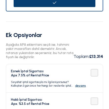
Ek Opsiyonlar
Aşağıda APA eklentisini seçili ise, tahmini
yakıt masrafları dahil demektir. Ancak,
rotanızı yukarıdan seçerseniz, bu tutar rota
Toplam
:
£13,314
fiyatı ile değiştirilir.
Esnek İptal Sigortası
Apx 7.5% of Rental Price
Seyahat iptal sigortasıyla mı ilgileniyorsunuz?
Kalkıştan 3 gün önce herhangi bir nedenle iptal
devamı
edebilirsiniz.
Haklı İptal Sigortası
Apx. %3.5 of Rental Price