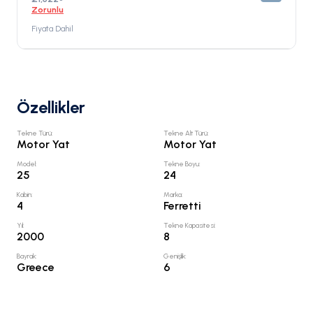
Zorunlu
Fiyata Dahil
Özellikler
Tekne Türü
:
Tekne Alt Türü
:
Motor Yat
Motor Yat
Model
:
Tekne Boyu
:
25
24
Kabin
:
Marka
:
4
Ferretti
Yıl
:
Tekne Kapasitesi
:
2000
8
Bayrak
:
Genişlik
:
Greece
6