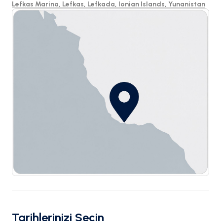
Lefkas Marina, Lefkas, Lefkada, Ionian Islands, Yunanistan
Tarihlerinizi Seçin