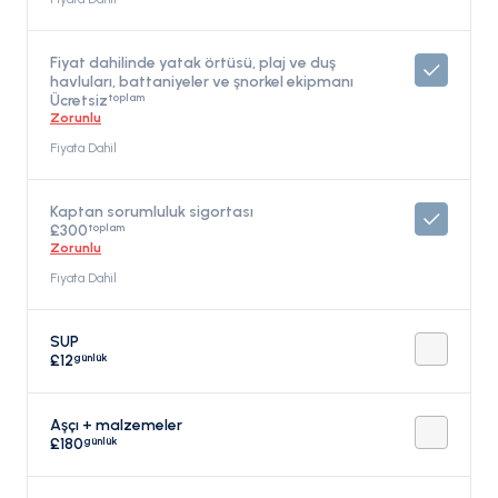
Fiyat dahilinde yatak örtüsü, plaj ve duş
havluları, battaniyeler ve şnorkel ekipmanı
toplam
Ücretsiz
Zorunlu
Fiyata Dahil
Kaptan sorumluluk sigortası
toplam
£300
Zorunlu
Fiyata Dahil
SUP
günlük
£12
Aşçı + malzemeler
günlük
£180