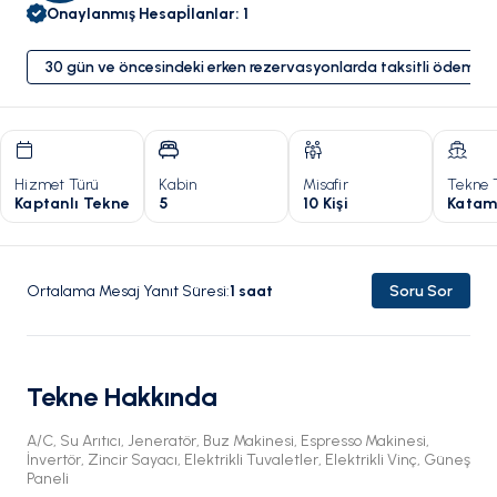
Onaylanmış Hesap
İlanlar
:
1
30 gün ve öncesindeki erken rezervasyonlarda taksitli ödeme 
Hizmet Türü
Kabin
Misafir
Tekne 
Kaptanlı Tekne
5
10 Kişi
Katam
Ortalama Mesaj Yanıt Süresi
:
1
saat
Soru Sor
Tekne Hakkında
A/C, Su Arıtıcı, Jeneratör, Buz Makinesi, Espresso Makinesi,
İnvertör, Zincir Sayacı, Elektrikli Tuvaletler, Elektrikli Vinç, Güneş
Paneli