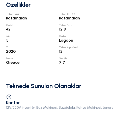
Özellikler
Tekne Türü
:
Tekne Alt Türü
:
Katamaran
Katamaran
Model
:
Tekne Boyu
:
42
12.8
Kabin
:
Marka
:
5
Lagoon
Yıl
:
Tekne Kapasitesi
:
2020
12
Bayrak
:
Genişlik
:
Greece
7.7
Teknede Sunulan Olanaklar
Konfor
12V/220V İnventör, Buz Makinesi, Buzdolabı, Kahve Makinesi, Jener