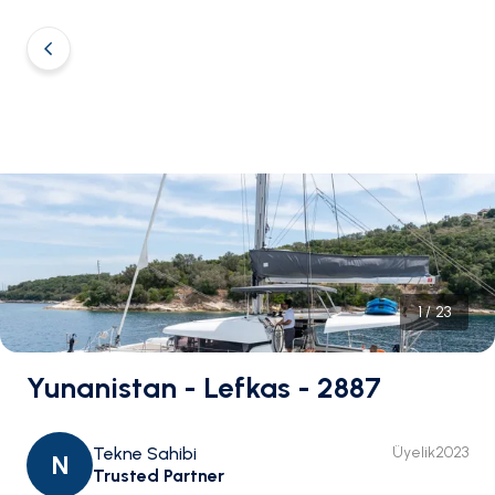
1
/
23
Yunanistan - Lefkas - 2887
Tekne Sahibi
Üyelik
2023
N
Trusted Partner