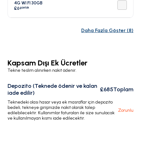
4G WI FI 30GB
günlük
£6
Daha Fazla Göster
(
8
)
Kapsam Dışı Ek Ücretler
Tekne teslim alınırken nakit ödenir.
Depozito (Teknede ödenir ve kalan
£685
Toplam
iade edilir)
Teknedeki olası hasar veya ek masraflar için depozito
bedeli, tekneye girişinizde nakit olarak talep
Zorunlu
edilebilecektir. Kullanımlar faturaları ile size sunulacak
ve kullanılmayan kısmı iade edilecektir.