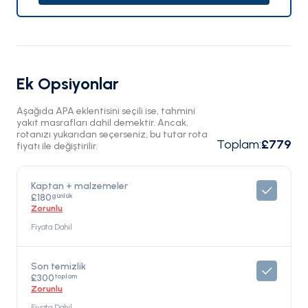
Ek Opsiyonlar
Aşağıda APA eklentisini seçili ise, tahmini
yakıt masrafları dahil demektir. Ancak,
rotanızı yukarıdan seçerseniz, bu tutar rota
Toplam
:
£779
fiyatı ile değiştirilir.
Kaptan + malzemeler
günlük
£180
Zorunlu
Fiyata Dahil
Son temizlik
toplam
£300
Zorunlu
Fiyata Dahil