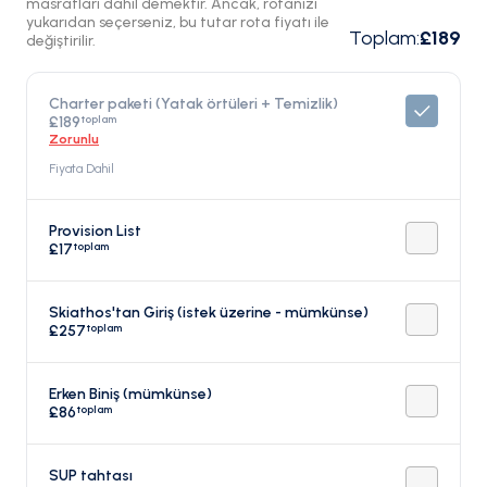
masrafları dahil demektir. Ancak, rotanızı
yukarıdan seçerseniz, bu tutar rota fiyatı ile
Toplam
:
£189
değiştirilir.
Charter paketi (Yatak örtüleri + Temizlik)
toplam
£189
Zorunlu
Fiyata Dahil
Provision List
toplam
£17
Skiathos'tan Giriş (istek üzerine - mümkünse)
toplam
£257
Erken Biniş (mümkünse)
toplam
£86
SUP tahtası