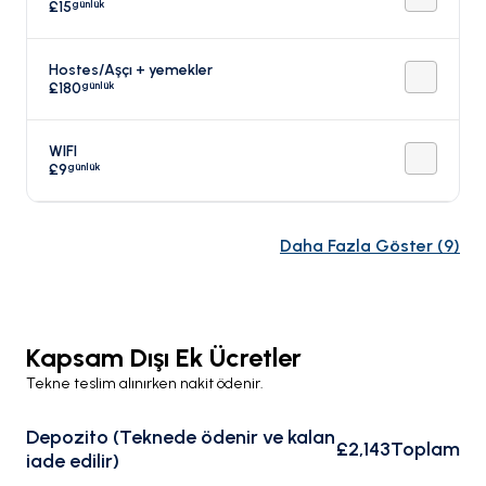
günlük
£15
Hostes/Aşçı + yemekler
günlük
£180
WIFI
günlük
£9
Daha Fazla Göster
(
9
)
Kapsam Dışı Ek Ücretler
Tekne teslim alınırken nakit ödenir.
Depozito (Teknede ödenir ve kalan
£2,143
Toplam
iade edilir)