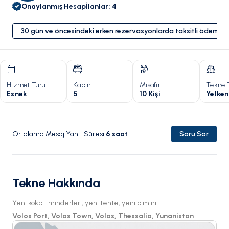
Onaylanmış Hesap
İlanlar
:
4
30 gün ve öncesindeki erken rezervasyonlarda taksitli ödeme 
Hizmet Türü
Kabin
Misafir
Tekne 
Esnek
5
10 Kişi
Yelken
Ortalama Mesaj Yanıt Süresi
:
6
saat
Soru Sor
Tekne Hakkında
Yeni kokpit minderleri, yeni tente, yeni bimini.
Volos Port, Volos Town, Volos, Thessalia, Yunanistan