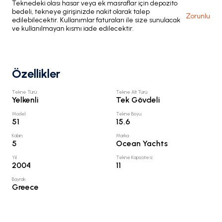
Teknedeki olası hasar veya ek masraflar için depozito
bedeli, tekneye girişinizde nakit olarak talep
Zorunlu
edilebilecektir. Kullanımlar faturaları ile size sunulacak
ve kullanılmayan kısmı iade edilecektir.
Özellikler
Tekne Türü
:
Tekne Alt Türü
:
Yelkenli
Tek Gövdeli
Model
:
Tekne Boyu
:
51
15.6
Kabin
:
Marka
:
5
Ocean Yachts
Yıl
:
Tekne Kapasitesi
:
2004
11
Bayrak
:
Greece