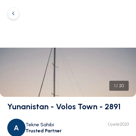
1
/
20
Yunanistan - Volos Town - 2891
Tekne Sahibi
Üyelik
2023
A
Trusted Partner