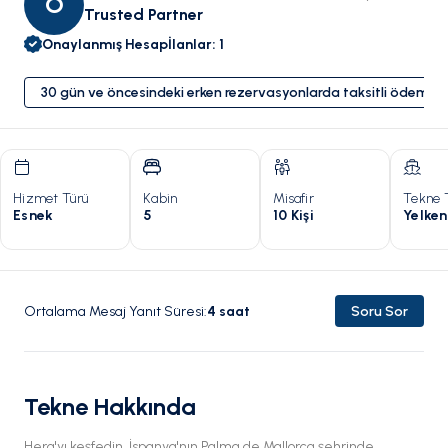
O
Trusted Partner
Onaylanmış Hesap
İlanlar
:
1
30 gün ve öncesindeki erken rezervasyonlarda taksitli ödeme 
Hizmet Türü
Kabin
Misafir
Tekne 
Esnek
5
10 Kişi
Yelken
Ortalama Mesaj Yanıt Süresi
:
4
saat
Soru Sor
Tekne Hakkında
Hera'yı keşfedin, İspanya'nın Palma de Mallorca şehrinde