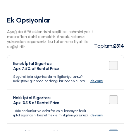
Ek Opsiyonlar
Aşağıda APA eklentisini seçili ise, tahmini yakıt
masrafları dahil demektir. Ancak, rotanızı
yukarıdan seçerseniz, bu tutar rota fiyatı ile
Toplam
:
£314
değiştirilir.
Esnek İptal Sigortası
Apx 7.5% of Rental Price
Seyahat iptal sigortasıyla mı ilgileniyorsunuz?
Kalkıştan 3 gün önce herhangi bir nedenle iptal
devamı
edebilirsiniz.
Haklı İptal Sigortası
Apx. %3.5 of Rental Price
Tıbbi nedenler ve daha fazlasını kapsayan haklı
iptal sigortasını keşfetmekle mi ilgileniyorsunuz?
devamı