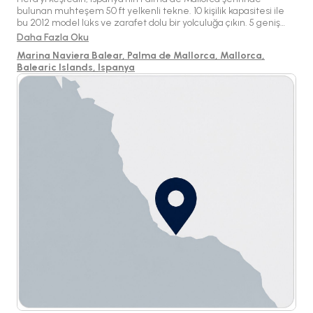
bulunan muhteşem 50 ft yelkenli tekne. 10 kişilik kapasitesi ile
bu 2012 model lüks ve zarafet dolu bir yolculuğa çıkın. 5 geniş
kabin ve 3 banyo ile yeterli uyku ve tuvalet olanakları
Daha Fazla Oku
sunmaktadır. Modern olanaklarla donatılmış Hera ile Akdeniz'de
Marina Naviera Balear, Palma de Mallorca, Mallorca,
yelken açmanın özgürlüğünü yaşayın; bar, TV ve ücretsiz WiFi
Balearic Islands, Ispanya
gibi imkanlar mevcuttur. Balea Adaları'nın güzelliklerini keşfedin
ve bu Bavaria Yachtbau şaheserinde unutulmaz anılar biriktirin.