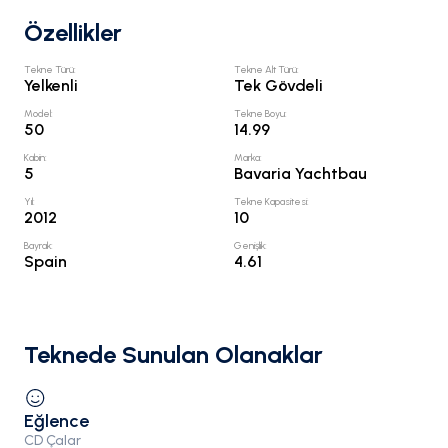
Özellikler
Tekne Türü
:
Tekne Alt Türü
:
Yelkenli
Tek Gövdeli
Model
:
Tekne Boyu
:
50
14.99
Kabin
:
Marka
:
5
Bavaria Yachtbau
Yıl
:
Tekne Kapasitesi
:
2012
10
Bayrak
:
Genişlik
:
Spain
4.61
Teknede Sunulan Olanaklar
Eğlence
CD Çalar