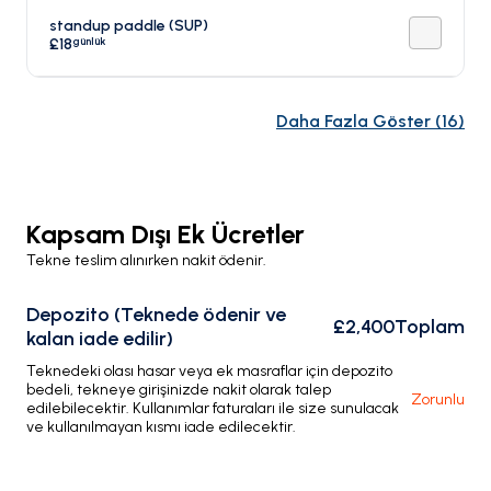
standup paddle (SUP)
günlük
£18
Daha Fazla Göster
(
16
)
Kapsam Dışı Ek Ücretler
Tekne teslim alınırken nakit ödenir.
Depozito (Teknede ödenir ve
£2,400
Toplam
kalan iade edilir)
Teknedeki olası hasar veya ek masraflar için depozito
bedeli, tekneye girişinizde nakit olarak talep
Zorunlu
edilebilecektir. Kullanımlar faturaları ile size sunulacak
ve kullanılmayan kısmı iade edilecektir.