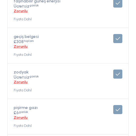
taşınabilir güneş enerjisi
günlük
Ücretsiz
Zorunlu
Fiyata Dahil
geçiş belgesi
toplam
£308
Zorunlu
Fiyata Dahil
zodyak
günlük
Ücretsiz
Zorunlu
Fiyata Dahil
pişirme gazı
günlük
£6
Zorunlu
Fiyata Dahil