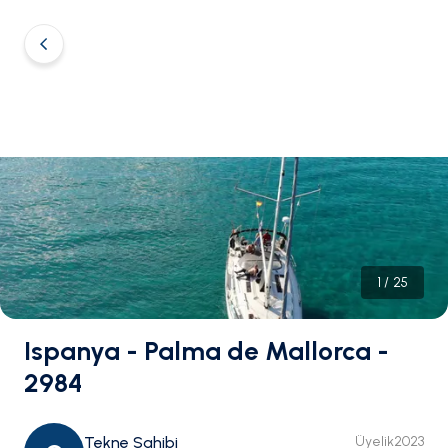
1
/
25
Ispanya - Palma de Mallorca -
2984
Tekne Sahibi
Üyelik
2023