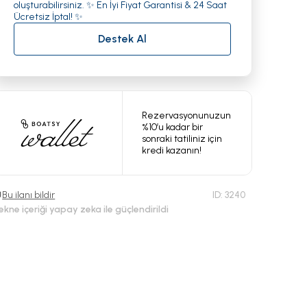
oluşturabilirsiniz. ✨ En İyi Fiyat Garantisi & 24 Saat
Ücretsiz İptal! ✨
Destek Al
Rezervasyonunuzun
%10’u kadar bir
sonraki tatiliniz için
kredi kazanın!
Bu ilanı bildir
ID:
3240
ekne içeriği yapay zeka ile güçlendirildi