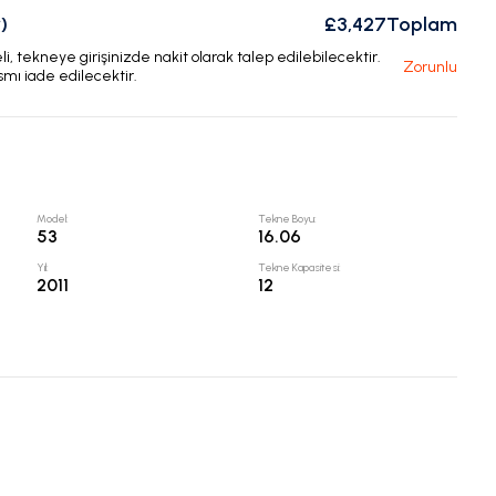
)
£3,427
Toplam
, tekneye girişinizde nakit olarak talep edilebilecektir.
Zorunlu
smı iade edilecektir.
Model
:
Tekne Boyu
:
53
16.06
Yıl
:
Tekne Kapasitesi
:
2011
12