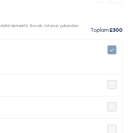
ı dahil demektir. Ancak, rotanızı yukarıdan
Toplam
:
£300