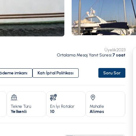
Üyelik
2023
Ortalama Mesaj Yanıt Süresi
:
7
saat
i ödeme imkanı
Katı İptal Politikası
Soru Sor
Tekne Türü
En İyi Rotalar
Mahalle
Yıl
Yelkenli
10
Alimos
201