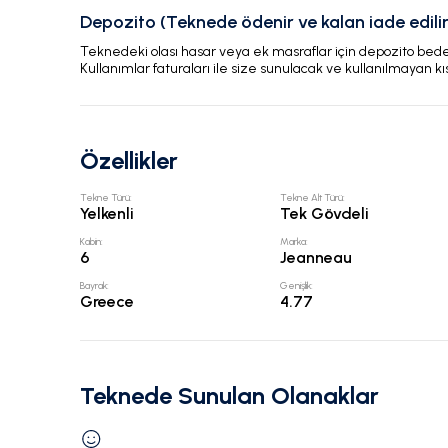
Depozito (Teknede ödenir ve kalan iade edilir
Teknedeki olası hasar veya ek masraflar için depozito bedeli
Kullanımlar faturaları ile size sunulacak ve kullanılmayan kı
Özellikler
Tekne Türü
:
Tekne Alt Türü
:
Yelkenli
Tek Gövdeli
Kabin
:
Marka
:
6
Jeanneau
Bayrak
:
Genişlik
:
Greece
4.77
Teknede Sunulan Olanaklar