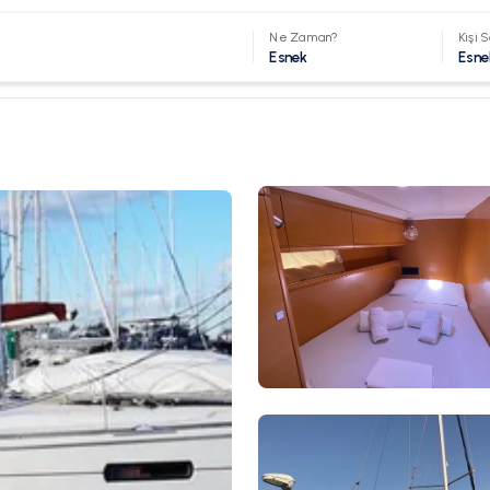
Ne Zaman?
Kişi S
Esnek
Esne