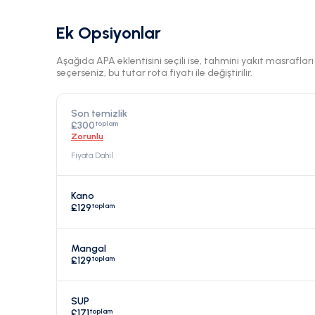
Ek Opsiyonlar
Aşağıda APA eklentisini seçili ise, tahmini yakıt masraflar
seçerseniz, bu tutar rota fiyatı ile değiştirilir.
Son temizlik
toplam
£300
Zorunlu
Fiyata Dahil
Kano
toplam
£129
Mangal
toplam
£129
SUP
toplam
£171