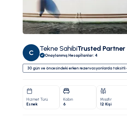
Tekne Sahibi
Trusted Partner
C
Onaylanmış Hesap
İlanlar
:
4
30 gün ve öncesindeki erken rezervasyonlarda taksitl
Hizmet Türü
Kabin
Misafir
Esnek
6
12 Kişi