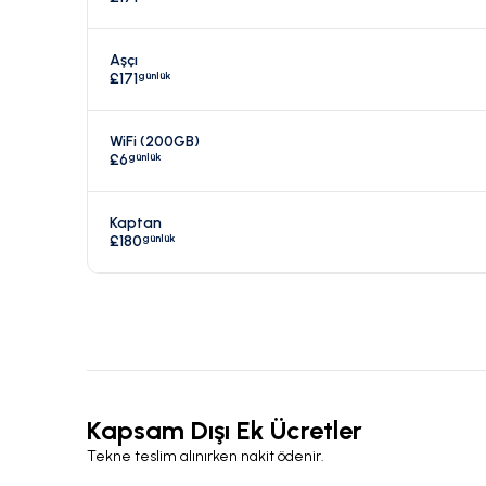
Aşçı
günlük
£171
WiFi (200GB)
günlük
£6
Kaptan
günlük
£180
Kapsam Dışı Ek Ücretler
Tekne teslim alınırken nakit ödenir.