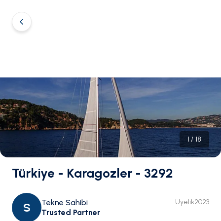
1
/
18
Türkiye - Karagozler - 3292
Tekne Sahibi
Üyelik
2023
S
Trusted Partner