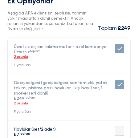
Ek Opsiyonlar
Aşağıda APA eklentisini seçili ise, tahmini
yakıt masrafları dahil demektir. Ancak,
rotanızı yukarıdan seçerseniz, bu tutar rota
Toplam
:
£249
fiyatı ile değiştirilir.
Ücretsiz dıştan takma motor - özel kampanya
toplam
Ücretsiz
Zorunlu
Fiyata Dahil
Geçiş belgesi (geçiş belgesi, son temizlik, yatak
takımı, pişirme gazı, havlular - kişi başı 1 set, 1
şnorkel seti dahil)
toplam
£249
Zorunlu
Fiyata Dahil
Havlular (set/2 adet)
toplam
£7