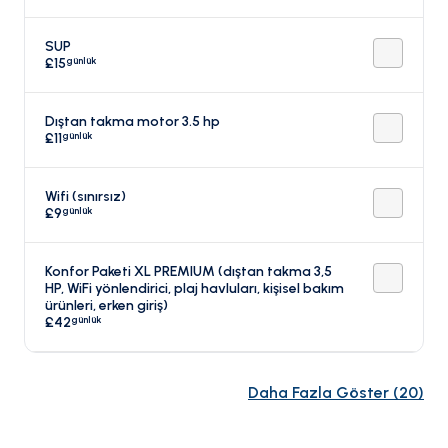
SUP
günlük
£15
Dıştan takma motor 3.5 hp
günlük
£11
Wifi (sınırsız)
günlük
£9
Konfor Paketi XL PREMIUM (dıştan takma 3,5
HP, WiFi yönlendirici, plaj havluları, kişisel bakım
ürünleri, erken giriş)
günlük
£42
Daha Fazla Göster
(
20
)