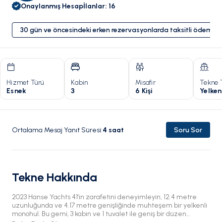
Onaylanmış Hesap
İlanlar
:
16
30 gün ve öncesindeki erken rezervasyonlarda taksitli ödeme 
Hizmet Türü
Kabin
Misafir
Tekne 
Esnek
3
6 Kişi
Yelken
Ortalama Mesaj Yanıt Süresi
:
4
saat
Soru Sor
Tekne Hakkında
2023 Hanse Yachts 41'in zarafetini deneyimleyin, 12.4 metre
uzunluğunda ve 4.17 metre genişliğinde muhteşem bir yelkenli
monohul. Bu gemi, 3 kabin ve 1 tuvalet ile geniş bir düzen