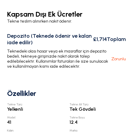
Kapsam Dışı Ek Ücretler
Tekne teslim alınırken nakit ödenir.
Depozito (Teknede ödenir ve kalan
£1,714
Toplam
iade edilir)
Teknedeki olası hasar veya ek masraflar için depozito
bedeli, tekneye girişinizde nakit olarak talep
Zorunlu
edilebilecektir. Kullanımlar faturaları ile size sunulacak
ve kullanılmayan kısmı iade edilecektir.
Özellikler
Tekne Türü
:
Tekne Alt Türü
:
Yelkenli
Tek Gövdeli
Model
:
Tekne Boyu
:
41
12.4
Kabin
:
Marka
: