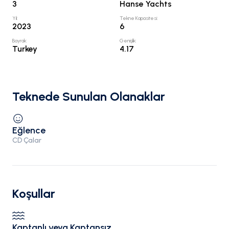
3
Hanse Yachts
Yıl
:
Tekne Kapasitesi
:
2023
6
Bayrak
:
Genişlik
:
Turkey
4.17
Teknede Sunulan Olanaklar
Eğlence
CD Çalar
Koşullar
Kaptanlı veya Kaptansız