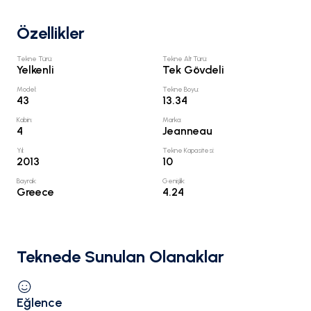
Özellikler
Tekne Türü
:
Tekne Alt Türü
:
Yelkenli
Tek Gövdeli
Model
:
Tekne Boyu
:
43
13.34
Kabin
:
Marka
:
4
Jeanneau
Yıl
:
Tekne Kapasitesi
:
2013
10
Bayrak
:
Genişlik
:
Greece
4.24
Teknede Sunulan Olanaklar
Eğlence