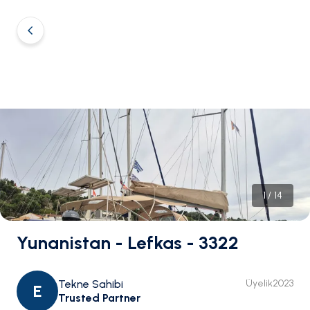
1
/
14
Yunanistan - Lefkas - 3322
Tekne Sahibi
Üyelik
2023
E
Trusted Partner