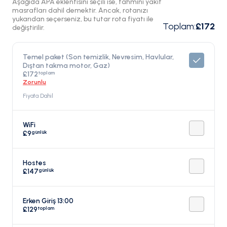
Aşağıda APA eklentisini seçili ise, tahmini yakıt
masrafları dahil demektir. Ancak, rotanızı
yukarıdan seçerseniz, bu tutar rota fiyatı ile
Toplam
:
£172
değiştirilir.
Temel paket (Son temizlik, Nevresim, Havlular,
Dıştan takma motor, Gaz)
toplam
£172
Zorunlu
Fiyata Dahil
WiFi
günlük
£9
Hostes
günlük
£147
Erken Giriş 13:00
toplam
£129