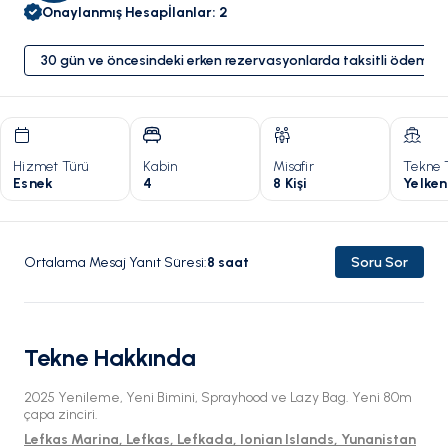
Onaylanmış Hesap
İlanlar
:
2
30 gün ve öncesindeki erken rezervasyonlarda taksitli ödeme 
Hizmet Türü
Kabin
Misafir
Tekne 
Esnek
4
8 Kişi
Yelken
Ortalama Mesaj Yanıt Süresi
:
8
saat
Soru Sor
Tekne Hakkında
2025 Yenileme, Yeni Bimini, Sprayhood ve Lazy Bag. Yeni 80m
çapa zinciri.
Lefkas Marina, Lefkas, Lefkada, Ionian Islands, Yunanistan