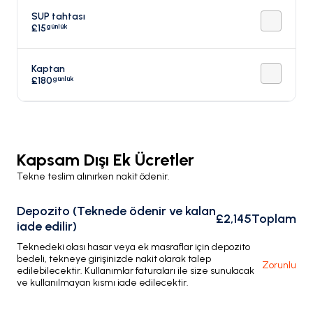
SUP tahtası
günlük
£15
Kaptan
günlük
£180
Kapsam Dışı Ek Ücretler
Tekne teslim alınırken nakit ödenir.
Depozito (Teknede ödenir ve kalan
£2,145
Toplam
iade edilir)
Teknedeki olası hasar veya ek masraflar için depozito
bedeli, tekneye girişinizde nakit olarak talep
Zorunlu
edilebilecektir. Kullanımlar faturaları ile size sunulacak
ve kullanılmayan kısmı iade edilecektir.