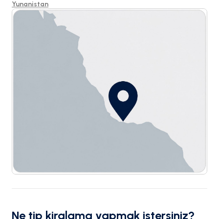
Yunanistan
Ne tip kiralama yapmak istersiniz?