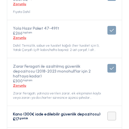
Zorunlu
Fiyata Dahil
Yola Hazır Paket 47-49ft
toplam
£266
Zorunlu
Dahil: Temizlik, sabun ve tuvalet kağıdı (her tuvalet için 1),
Yatak Çarşafı (çift kabin/hafta başına): 2 üst çarşaf, 1 alt
çarşaf, 2 yastık kılıfı, 2 yorgan, Havlular (kişi başı/hafta): 1
yüz havlusu, 1 banyo havlusu, 2 Gaz Şişesi (bir tanesi dolu),
Bağlama ücretleri (ilk ve son gün iskelemizde veya
Zarar Feragati ile azaltılmış güvenlik
limandaki bağlama yerinde), Üs elektrik tüketimi (ilk ve
depozitosu (2018-2023 monohull'lar için 2
son gece), su doldurma (ilk ve son gün), Fiyata Dahil
haftaya kadar)
toplam
£300
Zorunlu
Zarar Feragati, yatınıza verilen zarar, ek ekipmanın kaybı
veya zararı ya da charter süresince üçüncü şahıslar
tarafından verilen zarar durumunda mali sorumluluğunuzu
azaltır. İade edilmez: Zarar Feragati, herhangi bir koşulda
iade edilmez. İade edilebilir depozito, zarar feragati
Kano (300€ iade edilebilir güvenlik depozitosu)
tutarını aşan herhangi bir zarar veya kaybı kapsar ve
günlük
£17
müşterinin toplam mali sorumluluğu zarar feragati ve iade
edilebilir depozito tutarını aşmayacaktır. Kapsam:
Herhangi bir kayıp veya kazayı kapsar., Fiyata Dahil