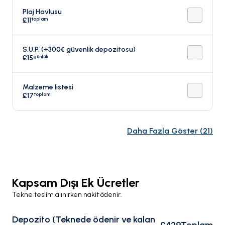
Plaj Havlusu
toplam
£11
S.U.P. (+300€ güvenlik depozitosu)
günlük
£15
Malzeme listesi
toplam
£17
Daha Fazla Göster
(
21
)
Kapsam Dışı Ek Ücretler
Tekne teslim alınırken nakit ödenir.
Depozito (Teknede ödenir ve kalan