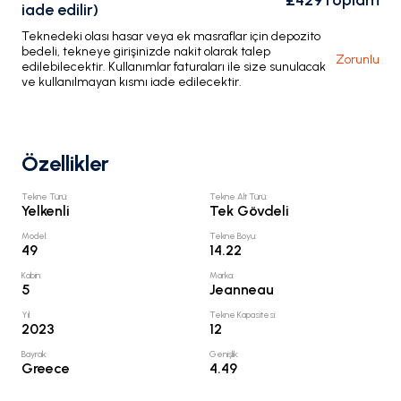
£429
Toplam
iade edilir)
Teknedeki olası hasar veya ek masraflar için depozito
bedeli, tekneye girişinizde nakit olarak talep
Zorunlu
edilebilecektir. Kullanımlar faturaları ile size sunulacak
ve kullanılmayan kısmı iade edilecektir.
Özellikler
Tekne Türü
:
Tekne Alt Türü
:
Yelkenli
Tek Gövdeli
Model
:
Tekne Boyu
:
49
14.22
Kabin
:
Marka
:
5
Jeanneau
Yıl
:
Tekne Kapasitesi
:
2023
12
Bayrak
:
Genişlik
:
Greece
4.49