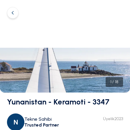
1
/
18
Yunanistan - Keramoti - 3347
Tekne Sahibi
Üyelik
2023
N
Trusted Partner