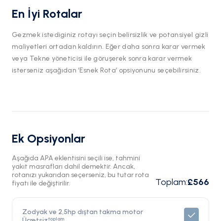
En İyi Rotalar
Gezmek istediginiz rotayı seçin belirsizlik ve potansiyel gizli
maliyetleri ortadan kaldırın. Eğer daha sonra karar vermek
veya Tekne yöneticisi ile göruşerek sonra karar vermek
isterseniz aşağıdan ‘Esnek Rota’ opsiyonunu seçebilirsiniz.
Ek Opsiyonlar
Aşağıda APA eklentisini seçili ise, tahmini
yakıt masrafları dahil demektir. Ancak,
rotanızı yukarıdan seçerseniz, bu tutar rota
Toplam
:
£566
fiyatı ile değiştirilir.
Zodyak ve 2,5hp dıştan takma motor
toplam
Ücretsiz