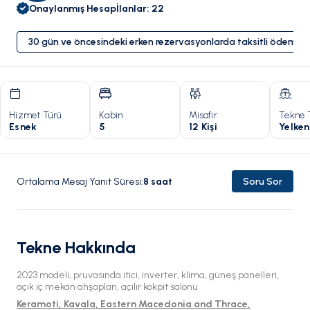
Onaylanmış Hesap
İlanlar
:
22
30 gün ve öncesindeki erken rezervasyonlarda taksitli ödeme 
Hizmet Türü
Kabin
Misafir
Tekne 
Esnek
5
12 Kişi
Yelken
Ortalama Mesaj Yanıt Süresi
:
8
saat
Soru Sor
Tekne Hakkında
2023 modeli, pruvasında itici, inverter, klima, güneş panelleri,
açık iç mekan ahşapları, açılır kokpit salonu
Keramoti, Kavala, Eastern Macedonia and Thrace,