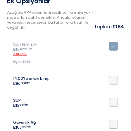
Ek Opsiyonlar
Aşağıda APA eklentisini seçili ise, tahmini yakıt
masrafları dahil demektir. Ancak, rotanızı
yukarıdan seçerseniz, bu tutar rota fiyatı ile
Toplam
:
£154
değiştirilir.
Son temizlik
toplam
£154
Zorunlu
Fiyata Dahil
14:00'te erken biniş
toplam
£86
SUP
günlük
£15
Güvenlik Ağı
toplam
£103