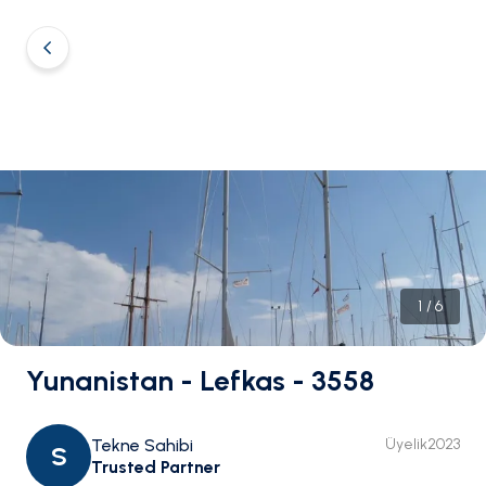
1
/
6
Yunanistan - Lefkas - 3558
Tekne Sahibi
Üyelik
2023
S
Trusted Partner