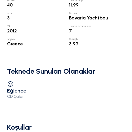
Model
:
Tekne Boyu
:
40
11.99
Kabin
:
Marka
:
3
Bavaria Yachtbau
Yıl
:
Tekne Kapasitesi
:
2012
7
Bayrak
:
Genişlik
:
Greece
3.99
Teknede Sunulan Olanaklar
Eğlence
CD Çalar
Koşullar