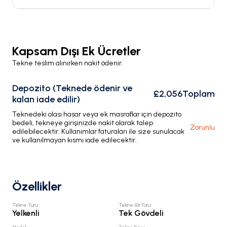
Kapsam Dışı Ek Ücretler
Tekne teslim alınırken nakit ödenir.
Depozito (Teknede ödenir ve
£2,056
Toplam
kalan iade edilir)
Teknedeki olası hasar veya ek masraflar için depozito
bedeli, tekneye girişinizde nakit olarak talep
Zorunlu
edilebilecektir. Kullanımlar faturaları ile size sunulacak
ve kullanılmayan kısmı iade edilecektir.
Özellikler
Tekne Türü
:
Tekne Alt Türü
:
Yelkenli
Tek Gövdeli