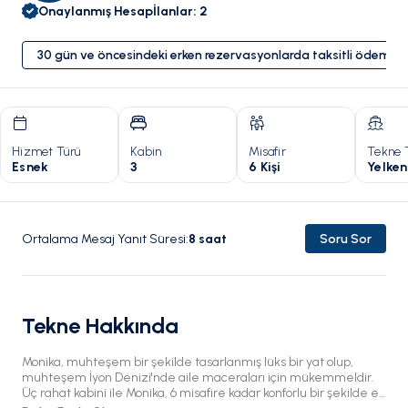
Onaylanmış Hesap
İlanlar
:
2
30 gün ve öncesindeki erken rezervasyonlarda taksitli ödeme 
Hizmet Türü
Kabin
Misafir
Tekne 
Esnek
3
6 Kişi
Yelken
Ortalama Mesaj Yanıt Süresi
:
8
saat
Soru Sor
Tekne Hakkında
Monika, muhteşem bir şekilde tasarlanmış lüks bir yat olup,
muhteşem İyon Denizi'nde aile maceraları için mükemmeldir.
Üç rahat kabini ile Monika, 6 misafire kadar konforlu bir şekilde ev