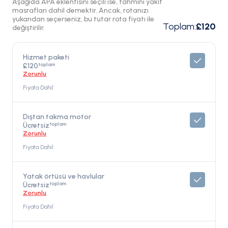
Aşağıda APA eklentisini seçili ise, tahmini yakıt
masrafları dahil demektir. Ancak, rotanızı
yukarıdan seçerseniz, bu tutar rota fiyatı ile
Toplam
:
£120
değiştirilir.
Hizmet paketi
toplam
£120
Zorunlu
Fiyata Dahil
Dıştan takma motor
toplam
Ücretsiz
Zorunlu
Fiyata Dahil
Yatak örtüsü ve havlular
toplam
Ücretsiz
Zorunlu
Fiyata Dahil