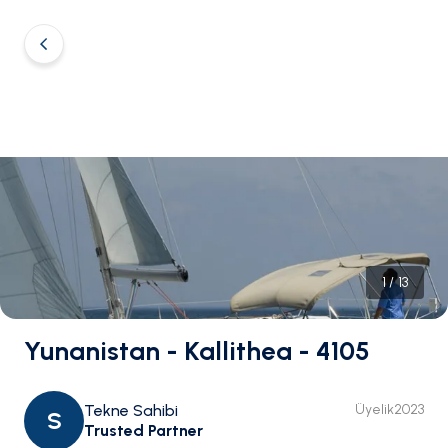
1
/
13
Yunanistan - Kallithea - 4105
Tekne Sahibi
Üyelik
2023
S
Trusted Partner