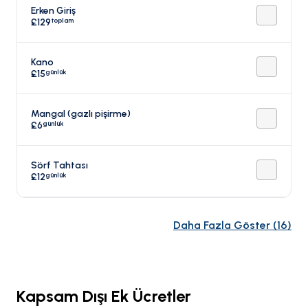
Erken Giriş
toplam
£129
Kano
günlük
£15
Mangal (gazlı pişirme)
günlük
£6
Sörf Tahtası
günlük
£12
Daha Fazla Göster
(
16
)
Kapsam Dışı Ek Ücretler