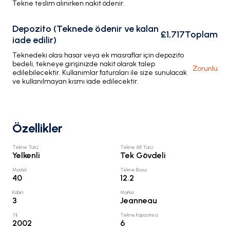
Tekne teslim alınırken nakit ödenir.
Depozito (Teknede ödenir ve kalan
£1,717
Toplam
iade edilir)
Teknedeki olası hasar veya ek masraflar için depozito
bedeli, tekneye girişinizde nakit olarak talep
Zorunlu
edilebilecektir. Kullanımlar faturaları ile size sunulacak
ve kullanılmayan kısmı iade edilecektir.
Özellikler
Tekne Türü
:
Tekne Alt Türü
:
Yelkenli
Tek Gövdeli
Model
:
Tekne Boyu
:
40
12.2
Kabin
:
Marka
:
3
Jeanneau
Yıl
:
Tekne Kapasitesi
:
2002
6