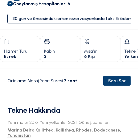
Onaylanmış Hesap
İlanlar
:
6
30 gün ve öncesindeki erken rezervasyonlarda taksitli ödeme 
Hizmet Türü
Kabin
Misafir
Tekne 
Esnek
3
6 Kişi
Yelken
Ortalama Mesaj Yanıt Süresi
:
7
saat
Soru Sor
Tekne Hakkında
Yeni motor 2016, Yeni yelkenler 2021, Güneş panelleri
Marina Delta Kallithea, Kallithea, Rhodes, Dodecanese,
Yunanistan