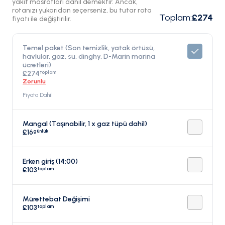
yakıt masrafları dahil demektir. Ancak,
rotanızı yukarıdan seçerseniz, bu tutar rota
Toplam
:
£274
fiyatı ile değiştirilir.
Temel paket (Son temizlik, yatak örtüsü,
havlular, gaz, su, dinghy, D-Marin marina
ücretleri)
toplam
£274
Zorunlu
Fiyata Dahil
Mangal (Taşınabilir, 1 x gaz tüpü dahil)
günlük
£16
Erken giriş (14:00)
toplam
£103
Mürettebat Değişimi
toplam
£103