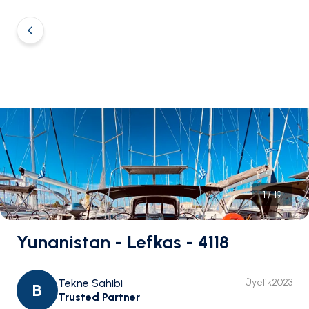
1
/
19
Yunanistan - Lefkas - 4118
Tekne Sahibi
Üyelik
2023
B
Trusted Partner