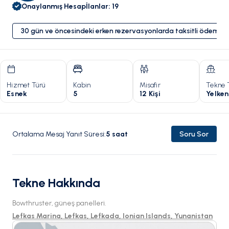
Onaylanmış Hesap
İlanlar
:
19
30 gün ve öncesindeki erken rezervasyonlarda taksitli ödeme 
Hizmet Türü
Kabin
Misafir
Tekne 
Esnek
5
12 Kişi
Yelken
Ortalama Mesaj Yanıt Süresi
:
5
saat
Soru Sor
Tekne Hakkında
Bowthruster, güneş panelleri.
Lefkas Marina, Lefkas, Lefkada, Ionian Islands, Yunanistan