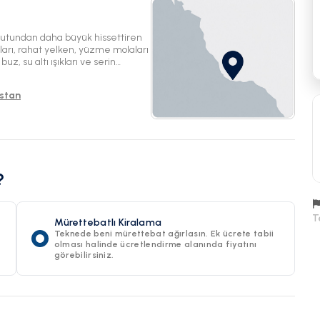
yutundan daha büyük hissettiren
ahları, rahat yelken, yüzme molaları
z, su altı ışıkları ve serin
istan
?
T
Mürettebatlı Kiralama
Teknede beni mürettebat ağırlasın. Ek ücrete tabii
olması halinde ücretlendirme alanında fiyatını
görebilirsiniz.