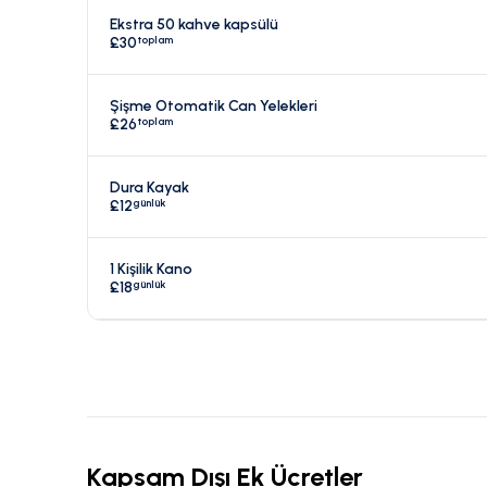
Ekstra 50 kahve kapsülü
toplam
£30
Şişme Otomatik Can Yelekleri
toplam
£26
Dura Kayak
günlük
£12
1 Kişilik Kano
günlük
£18
Kapsam Dışı Ek Ücretler