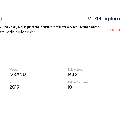
)
£1,714
Toplam
, tekneye girişinizde nakit olarak talep edilebilecektir.
Zorunlu
smı iade edilecektir.
Model
:
Tekne Boyu
:
GRAND
14.15
Yıl
:
Tekne Kapasitesi
:
2019
10