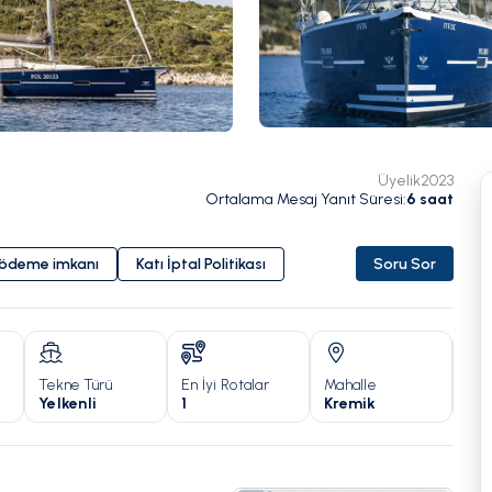
Üyelik
2023
Ortalama Mesaj Yanıt Süresi
:
6
saat
i ödeme imkanı
Katı İptal Politikası
Soru Sor
Tekne Türü
En İyi Rotalar
Mahalle
Yıl
Yelkenli
1
Kremik
20