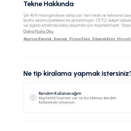
Tekne Hakkında
Şık 46 ft mavi gövdeye sahip yat, tam teak ve teknenin bo
konfor ekstra özellikleri ile donatılmıştır. CETO, kokpit sab
ve ızgara etrafında kolay akşamlar için tasarlanmıştır. Taze bu
kabinler, karanlık çöktükten sonra atmosferi konforlu tutar.
Daha Fazla Oku
Marina Kremik, Kremik, PrimoSten, SibenikKnin, Hirvat
Ne tip kiralama yapmak istersiniz
Kendim Kullanacağım
Kaptanlık lisansım var ve bu tekneyi kendim
kullanmak istiyorum.