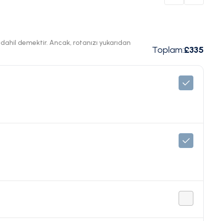
ı dahil demektir. Ancak, rotanızı yukarıdan
Toplam
:
£335