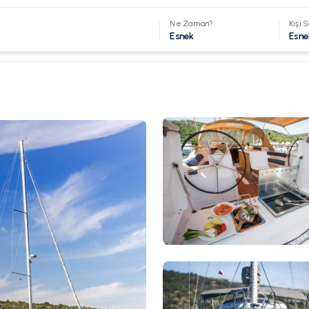
Ne Zaman?
Kişi S
Esnek
Esne