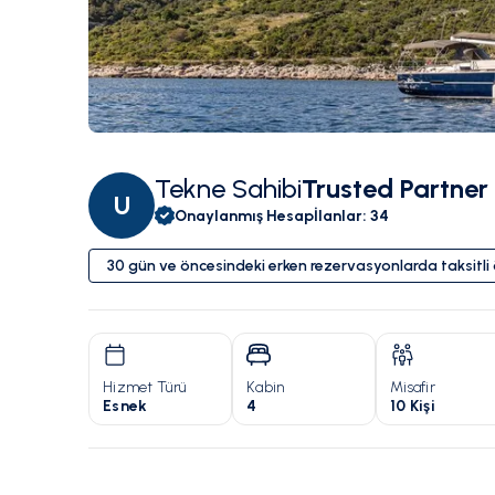
Tekne Sahibi
Trusted Partner
U
Onaylanmış Hesap
İlanlar
:
34
30 gün ve öncesindeki erken rezervasyonlarda taksitl
Hizmet Türü
Kabin
Misafir
Esnek
4
10 Kişi