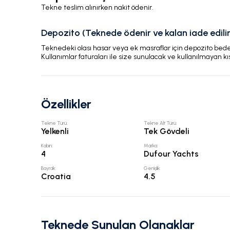
Tekne teslim alınırken nakit ödenir.
Depozito (Teknede ödenir ve kalan iade edilir
Teknedeki olası hasar veya ek masraflar için depozito bedeli
Kullanımlar faturaları ile size sunulacak ve kullanılmayan kı
Özellikler
Tekne Türü
:
Tekne Alt Türü
:
Yelkenli
Tek Gövdeli
Kabin
:
Marka
:
4
Dufour Yachts
Bayrak
:
Genişlik
:
Croatia
4.5
Teknede Sunulan Olanaklar