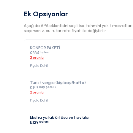
Ek Opsiyonlar
Aşağıda APA eklentisini seçili ise, tahmini yakıt masraflar
seçerseniz, bu tutar rota fiyatı ile değiştirilir.
KONFOR PAKETİ
toplam
£334
Zorunlu
Fiyata Dahil
Turist vergisi (kişi başı/hafta)
kişi başı gecelik
£1
Zorunlu
Fiyata Dahil
Ekstra yatak örtüsü ve havlular
toplam
£129