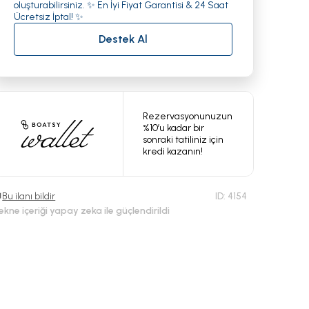
oluşturabilirsiniz. ✨ En İyi Fiyat Garantisi & 24 Saat
Ücretsiz İptal! ✨
Destek Al
Rezervasyonunuzun
%10’u kadar bir
sonraki tatiliniz için
kredi kazanın!
Bu ilanı bildir
ID:
4154
ekne içeriği yapay zeka ile güçlendirildi