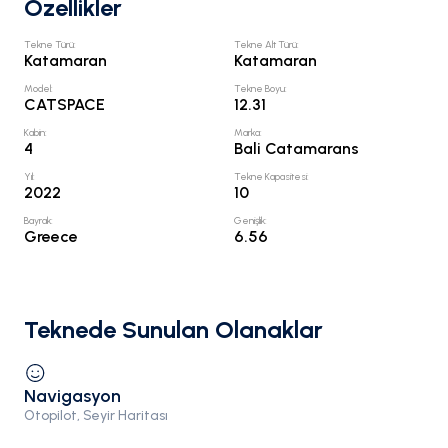
Özellikler
Tekne Türü
:
Tekne Alt Türü
:
Katamaran
Katamaran
Model
:
Tekne Boyu
:
CATSPACE
12.31
Kabin
:
Marka
:
4
Bali Catamarans
Yıl
:
Tekne Kapasitesi
:
2022
10
Bayrak
:
Genişlik
:
Greece
6.56
Teknede Sunulan Olanaklar
Navigasyon
Otopilot, Seyir Haritası