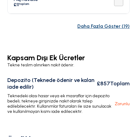
toplam
£11
Daha Fazla Göster
(
19
)
Kapsam Dışı Ek Ücretler
Tekne teslim alınırken nakit ödenir.
Depozito (Teknede ödenir ve kalan
£857
Toplam
iade edilir)
Teknedeki olası hasar veya ek masraflar için depozito
bedeli, tekneye girişinizde nakit olarak talep
Zorunlu
edilebilecektir. Kullanımlar faturaları ile size sunulacak
ve kullanılmayan kısmı iade edilecektir.