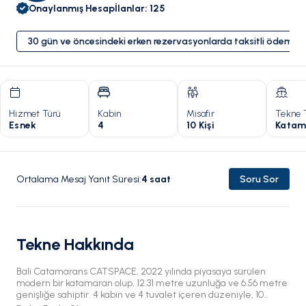
Onaylanmış Hesap
İlanlar
:
125
30 gün ve öncesindeki erken rezervasyonlarda taksitli ödeme 
Hizmet Türü
Kabin
Misafir
Tekne 
Esnek
4
10 Kişi
Katam
Ortalama Mesaj Yanıt Süresi
:
4
saat
Soru Sor
Tekne Hakkında
Bali Catamarans CATSPACE, 2022 yılında piyasaya sürülen
modern bir katamaran olup, 12.31 metre uzunluğa ve 6.56 metre
genişliğe sahiptir. 4 kabin ve 4 tuvalet içeren düzeniyle, 10