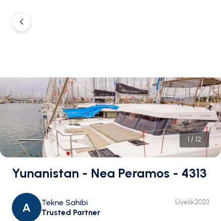
1
/
12
Yunanistan - Nea Peramos - 4313
Tekne Sahibi
Üyelik
2023
A
Trusted Partner