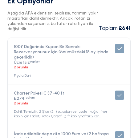
Ek Opsiyonlar
Aşağıda APA eklentisini seçili ise, tahmini yakıt
masrafları dahil demektir. Ancak, rotanızı
yukarıdan seçerseniz, bu tutar rota fiyatı ile
Toplam
:
£641
değiştirilir.
100€ Değerinde Kupon Bir Sonraki
Rezervasyonunuz İçin (önümüzdeki 18 ay içinde
geçerlidir)
toplam
Ücretsiz
Zorunlu
Fiyata Dahil
Charter Paketi C 37-40 ft
toplam
£274
Zorunlu
Dahil: Temizlik, 2 Şişe (2lt) su, sabun ve tuvalet kağıdı (her
kabin için 1 adet) Yatak Çarşafı (çift kabin/hafta): 2 üst
çarşaf, 1 alt çarşaf, 2 yastık kılıfı, 2 yorgan Havlular (kişi
başı/hafta): 1 yüz havlusu, 1 banyo havlusu, 2 Gaz Tüpü (bir
tanesi tam) Demirleme ücretleri (Athenian İskelesi'nde,
İade edilebilir depozito 1000 Euro ve (2 haftaya
Marinalar/Limanlar'da ilk ve son gün) Şnorkel ekipmanı