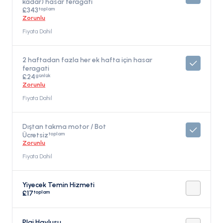
kadar) hasar feragati
(her kabin için bir set) Üsse elektrik tüketimi, su doldurma
toplam
ve dıştan takma benzin., Fiyata Dahil
£343
Zorunlu
Fiyata Dahil
2 haftadan fazla her ek hafta için hasar
feragati
günlük
£24
Zorunlu
Fiyata Dahil
Dıştan takma motor / Bot
toplam
Ücretsiz
Zorunlu
Fiyata Dahil
Yiyecek Temin Hizmeti
toplam
£17
Plaj Havlusu