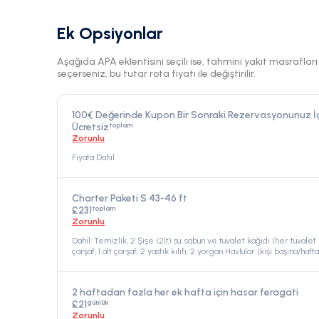
Ek Opsiyonlar
Aşağıda APA eklentisini seçili ise, tahmini yakıt masraflar
seçerseniz, bu tutar rota fiyatı ile değiştirilir.
100€ Değerinde Kupon Bir Sonraki Rezervasyonunuz İçi
toplam
Ücretsiz
Zorunlu
Fiyata Dahil
Charter Paketi S 43-46 ft
toplam
£231
Zorunlu
Dahil: Temizlik, 2 Şişe (2lt) su, sabun ve tuvalet kağıdı (her tuvalet i
çarşaf, 1 alt çarşaf, 2 yastık kılıfı, 2 yorgan Havlular (kişi başına/haf
Bağlama ücretleri (Athenian İskelesi'nde ilk ve son gün, Marinalar
tüketimi, su doldurma ve dıştan takma benzin., Fiyata Dahil
2 haftadan fazla her ek hafta için hasar feragati
günlük
£21
Zorunlu