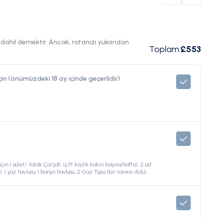
ı dahil demektir. Ancak, rotanızı yukarıdan
Toplam
:
£553
n (önümüzdeki 18 ay içinde geçerlidir)
çin 1 adet) Yatak Çarşafı (çift kişilik kabin başına/hafta): 2 üst
ta): 1 yüz havlusu, 1 banyo havlusu, 2 Gaz Tüpü (bir tanesi dolu)
/Limanlar) Şnorkel ekipmanı (her kabin için bir set) Üs elektrik