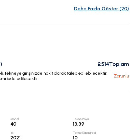
Daha Fazla Göster
(
20
)
)
£514
Toplam
, tekneye girişinizde nakit olarak talep edilebilecektir.
Zorunlu
smı iade edilecektir.
Model
:
Tekne Boyu
:
40
13.39
Yıl
:
Tekne Kapasitesi
:
2021
10