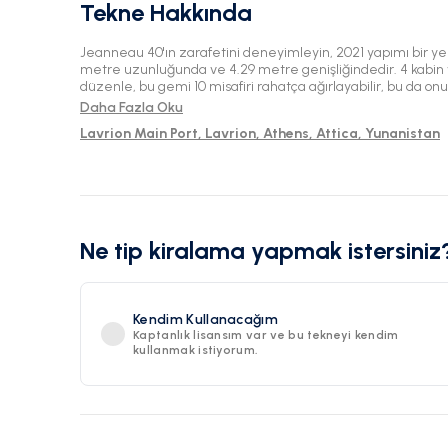
Tekne Hakkında
Jeanneau 40'ın zarafetini deneyimleyin, 2021 yapımı bir ye
metre uzunluğunda ve 4.29 metre genişliğindedir. 4 kabin v
düzenle, bu gemi 10 misafiri rahatça ağırlayabilir, bu da 
mürettebatsız kiralamalar için ideal kılar. Lavrion'un güze
Daha Fazla Oku
muhteşem sularda keşfe çıkın.
Lavrion Main Port, Lavrion, Athens, Attica, Yunanistan
Ne tip kiralama yapmak istersiniz
Kendim Kullanacağım
Kaptanlık lisansım var ve bu tekneyi kendim
kullanmak istiyorum.