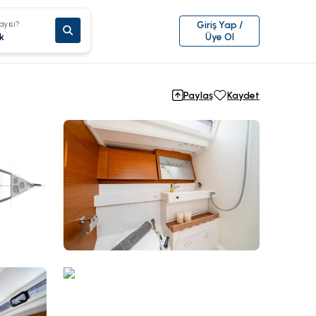
ayısı?
Giriş Yap /
k
Üye Ol
Paylaş
Kaydet