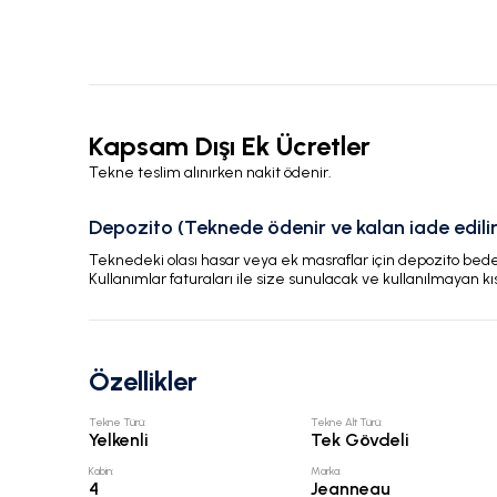
Kapsam Dışı Ek Ücretler
Tekne teslim alınırken nakit ödenir.
Depozito (Teknede ödenir ve kalan iade edilir
Teknedeki olası hasar veya ek masraflar için depozito bedeli
Kullanımlar faturaları ile size sunulacak ve kullanılmayan kı
Özellikler
Tekne Türü
:
Tekne Alt Türü
:
Yelkenli
Tek Gövdeli
Kabin
:
Marka
:
4
Jeanneau