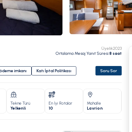
Üyelik
2023
Ortalama Mesaj Yanıt Süresi
:
8
saat
i ödeme imkanı
Katı İptal Politikası
Soru Sor
Tekne Türü
En İyi Rotalar
Mahalle
Yıl
Yelkenli
10
Lavrion
20