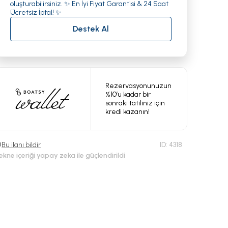
oluşturabilirsiniz. ✨ En İyi Fiyat Garantisi & 24 Saat
Ücretsiz İptal! ✨
Destek Al
Rezervasyonunuzun
%10’u kadar bir
sonraki tatiliniz için
kredi kazanın!
Bu ilanı bildir
ID:
4318
ekne içeriği yapay zeka ile güçlendirildi