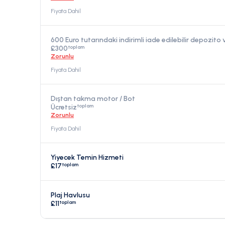
Fiyata Dahil
600 Euro tutarındaki indirimli iade edilebilir depozit
toplam
£300
Zorunlu
Fiyata Dahil
Dıştan takma motor / Bot
toplam
Ücretsiz
Zorunlu
Fiyata Dahil
Yiyecek Temin Hizmeti
toplam
£17
Plaj Havlusu
toplam
£11