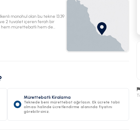
lkenli monohul olan bu tekne 13.39
e 2 tuvalet içeren ferah bir
onu hem mürettebatlı hem de
l konumundan yola çıkarak
?
T
Mürettebatlı Kiralama
Teknede beni mürettebat ağırlasın. Ek ücrete tabii
olması halinde ücretlendirme alanında fiyatını
görebilirsiniz.