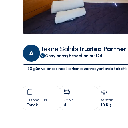
Tekne Sahibi
Trusted Partner
A
Onaylanmış Hesap
İlanlar
:
124
30 gün ve öncesindeki erken rezervasyonlarda taksitl
Hizmet Türü
Kabin
Misafir
Esnek
4
10 Kişi