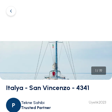
1
/
19
Italya - San Vincenzo - 4341
Tekne Sahibi
Üyelik
2023
P
Trusted Partner