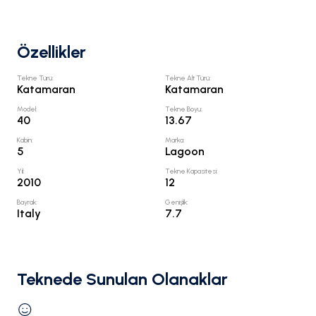
Özellikler
Tekne Türü
:
Tekne Alt Türü
:
Katamaran
Katamaran
Model
:
Tekne Boyu
:
40
13.67
Kabin
:
Marka
:
5
Lagoon
Yıl
:
Tekne Kapasitesi
:
2010
12
Bayrak
:
Genişlik
:
Italy
7.7
Teknede Sunulan Olanaklar