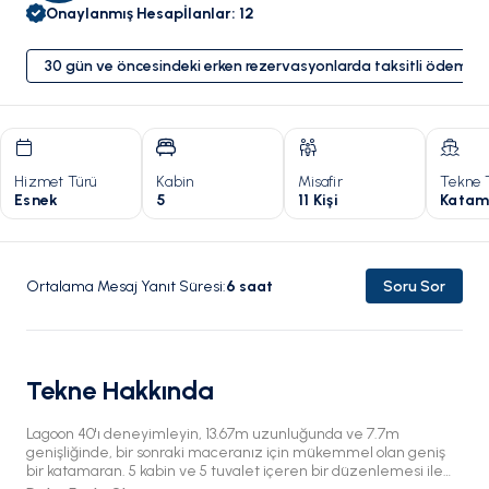
Onaylanmış Hesap
İlanlar
:
12
30 gün ve öncesindeki erken rezervasyonlarda taksitli ödeme 
Hizmet Türü
Kabin
Misafir
Tekne 
Esnek
5
11 Kişi
Katam
Ortalama Mesaj Yanıt Süresi
:
6
saat
Soru Sor
Tekne Hakkında
Lagoon 40'ı deneyimleyin, 13.67m uzunluğunda ve 7.7m
genişliğinde, bir sonraki maceranız için mükemmel olan geniş
bir katamaran. 5 kabin ve 5 tuvalet içeren bir düzenlemesi ile