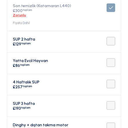
Son temizlik (Katamaran L440)
toplam
£300
Zorunlu
Fiyata Dahil
SUP 2 hafta
toplam
£129
Yatta Evcil Hayvan
toplam
£86
4 Haftalık SUP
toplam
£257
SUP 3 hafta
toplam
£193
Dinghy + dıştan takma motor