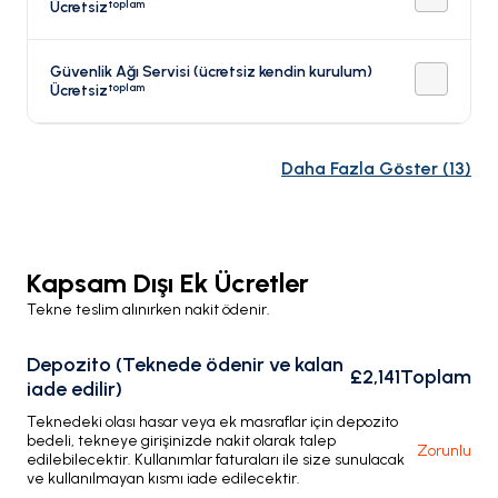
toplam
Ücretsiz
Güvenlik Ağı Servisi (ücretsiz kendin kurulum)
toplam
Ücretsiz
Daha Fazla Göster
(
13
)
Kapsam Dışı Ek Ücretler
Tekne teslim alınırken nakit ödenir.
Depozito (Teknede ödenir ve kalan
£2,141
Toplam
iade edilir)
Teknedeki olası hasar veya ek masraflar için depozito
bedeli, tekneye girişinizde nakit olarak talep
Zorunlu
edilebilecektir. Kullanımlar faturaları ile size sunulacak
ve kullanılmayan kısmı iade edilecektir.