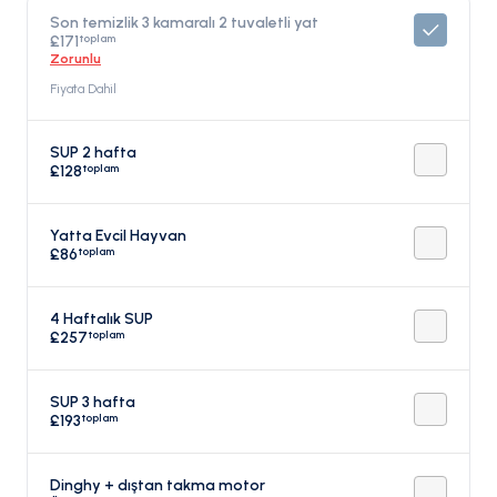
Son temizlik 3 kamaralı 2 tuvaletli yat
toplam
£171
Zorunlu
Fiyata Dahil
SUP 2 hafta
toplam
£128
Yatta Evcil Hayvan
toplam
£86
4 Haftalık SUP
toplam
£257
SUP 3 hafta
toplam
£193
Dinghy + dıştan takma motor