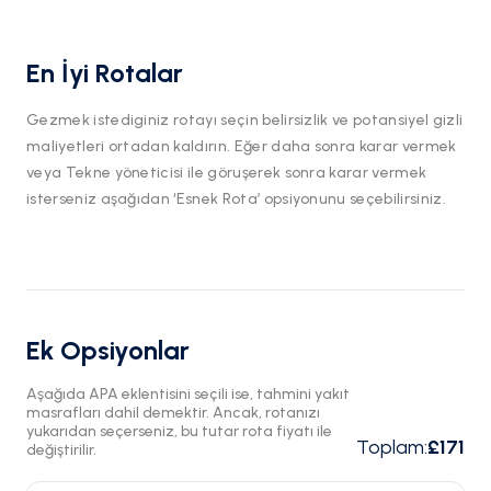
En İyi Rotalar
Gezmek istediginiz rotayı seçin belirsizlik ve potansiyel gizli
maliyetleri ortadan kaldırın. Eğer daha sonra karar vermek
veya Tekne yöneticisi ile göruşerek sonra karar vermek
isterseniz aşağıdan ‘Esnek Rota’ opsiyonunu seçebilirsiniz.
Ek Opsiyonlar
Aşağıda APA eklentisini seçili ise, tahmini yakıt
masrafları dahil demektir. Ancak, rotanızı
yukarıdan seçerseniz, bu tutar rota fiyatı ile
Toplam
:
£171
değiştirilir.