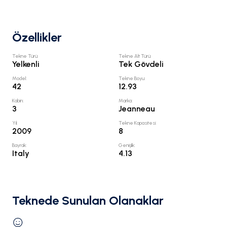
Özellikler
Tekne Türü
:
Tekne Alt Türü
:
Yelkenli
Tek Gövdeli
Model
:
Tekne Boyu
:
42
12.93
Kabin
:
Marka
:
3
Jeanneau
Yıl
:
Tekne Kapasitesi
:
2009
8
Bayrak
:
Genişlik
:
Italy
4.13
Teknede Sunulan Olanaklar