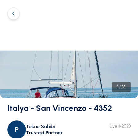
1
/
18
Italya - San Vincenzo - 4352
Tekne Sahibi
Üyelik
2023
P
Trusted Partner