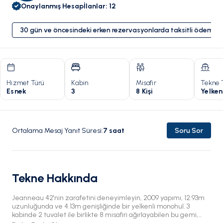
Onaylanmış Hesap
İlanlar
:
12
30 gün ve öncesindeki erken rezervasyonlarda taksitli ödeme 
Hizmet Türü
Kabin
Misafir
Tekne 
Esnek
3
8 Kişi
Yelken
Ortalama Mesaj Yanıt Süresi
:
7
saat
Soru Sor
Tekne Hakkında
Jeanneau 42'nin zarafetini deneyimleyin, 2009 yapımı, 12.93m
uzunluğunda ve 4.13m genişliğinde bir yelkenli monohul. 3
kabinde 2 tuvalet ile birlikte 8 misafiri ağırlayabilen bu gemi,