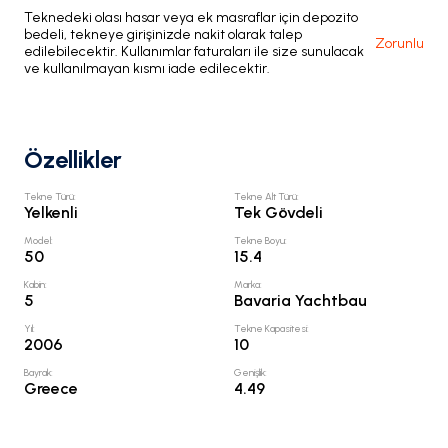
Teknedeki olası hasar veya ek masraflar için depozito
bedeli, tekneye girişinizde nakit olarak talep
Zorunlu
edilebilecektir. Kullanımlar faturaları ile size sunulacak
ve kullanılmayan kısmı iade edilecektir.
Özellikler
Tekne Türü
:
Tekne Alt Türü
:
Yelkenli
Tek Gövdeli
Model
:
Tekne Boyu
:
50
15.4
Kabin
:
Marka
:
5
Bavaria Yachtbau
Yıl
:
Tekne Kapasitesi
:
2006
10
Bayrak
:
Genişlik
:
Greece
4.49