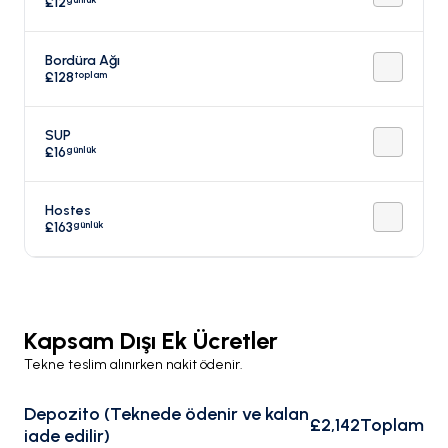
£12
Bordüra Ağı
toplam
£128
SUP
günlük
£16
Hostes
günlük
£163
Kapsam Dışı Ek Ücretler
Tekne teslim alınırken nakit ödenir.
Depozito (Teknede ödenir ve kalan
£2,142
Toplam
iade edilir)