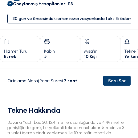
Onaylanmış Hesap
İlanlar
:
113
30 gün ve öncesindeki erken rezervasyonlarda taksitli ödeme 
Hizmet Türü
Kabin
Misafir
Tekne 
Esnek
5
10 Kişi
Yelken
Ortalama Mesaj Yanıt Süresi
:
7
saat
Soru Sor
Tekne Hakkında
Bavaria Yachtbau 50, 15.4 metre uzunluğunda ve 4.49 metre
genişliğinde geniş bir yelkenli tekne monohuldur. 5 kabin ve 3
tuvalet içeren bir düzenlemesi ile 10 misafiri rahatlıkla