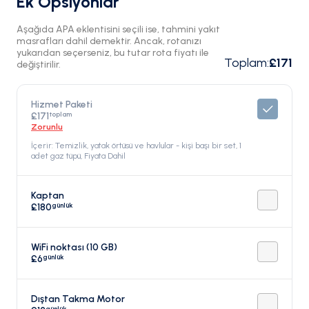
Ek Opsiyonlar
Aşağıda APA eklentisini seçili ise, tahmini yakıt
masrafları dahil demektir. Ancak, rotanızı
yukarıdan seçerseniz, bu tutar rota fiyatı ile
Toplam
:
£171
değiştirilir.
Hizmet Paketi
toplam
£171
Zorunlu
İçerir: Temizlik, yatak örtüsü ve havlular - kişi başı bir set, 1
adet gaz tüpü, Fiyata Dahil
Kaptan
günlük
£180
WiFi noktası (10 GB)
günlük
£6
Dıştan Takma Motor
günlük