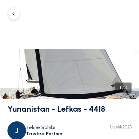
1
/
3
Yunanistan - Lefkas - 4418
Tekne Sahibi
Üyelik
2023
J
Trusted Partner