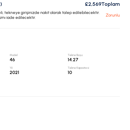
)
£2,569
Toplam
, tekneye girişinizde nakit olarak talep edilebilecektir.
Zorunlu
smı iade edilecektir.
Model
:
Tekne Boyu
:
46
14.27
Yıl
:
Tekne Kapasitesi
:
2021
10