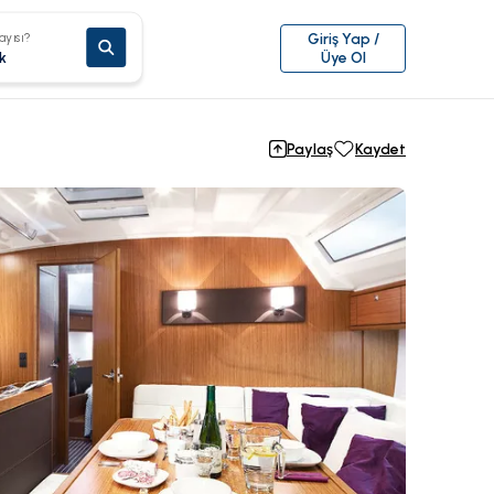
ayısı?
Giriş Yap /
k
Üye Ol
Paylaş
Kaydet