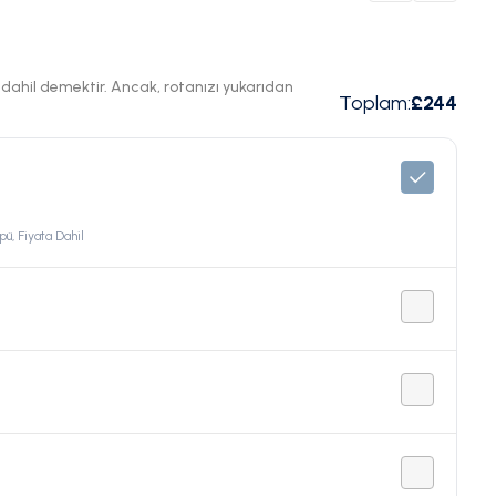
ı dahil demektir. Ancak, rotanızı yukarıdan
Toplam
:
£244
pü, Fiyata Dahil