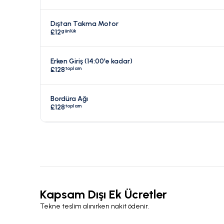
Dıştan Takma Motor
günlük
£12
Erken Giriş (14:00'e kadar)
toplam
£128
Bordüra Ağı
toplam
£128
Kapsam Dışı Ek Ücretler
Tekne teslim alınırken nakit ödenir.