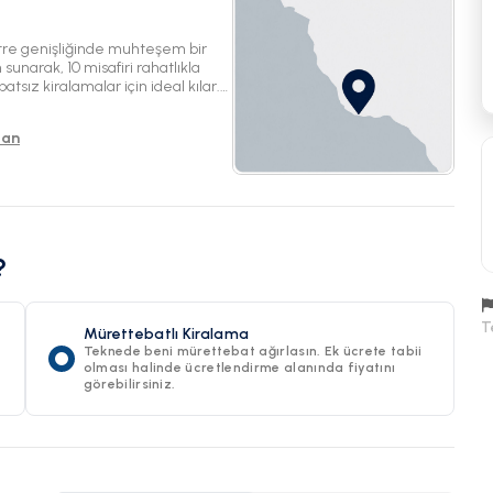
tre genişliğinde muhteşem bir
sunarak, 10 misafiri rahatlıkla
sız kiralamalar için ideal kılar.
eneyimi vaat ediyor.
tan
?
T
Mürettebatlı Kiralama
Teknede beni mürettebat ağırlasın. Ek ücrete tabii
olması halinde ücretlendirme alanında fiyatını
görebilirsiniz.