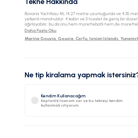
Tekne Hakkında
Bavaria Yachtbau 46, 14.27 metre uzunluğunda ve 4.35 me
yelkenli monohuldür. 4 kabin ve 3 tuvalet ile geniş bir düzen 
ağırlayabilir, bu da onu hem mürettebatlı hem de mürettebat
Gouvia'da bulunan bu 2021 modeli, olağanüstü bir yelken d
Daha Fazla Oku
Marina Gouvia, Gouvia, Corfu, Ionian Islands, Yunanis
Ne tip kiralama yapmak istersiniz
Kendim Kullanacağım
Kaptanlık lisansım var ve bu tekneyi kendim
kullanmak istiyorum.