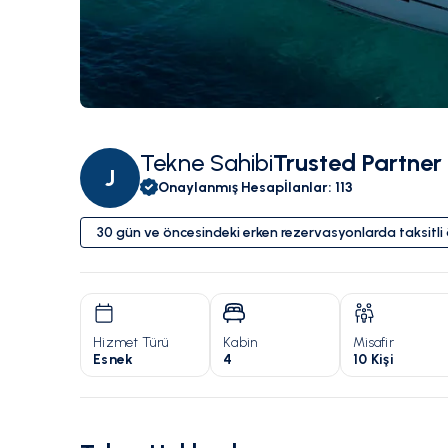
Tekne Sahibi
Trusted Partner
J
Onaylanmış Hesap
İlanlar
:
113
30 gün ve öncesindeki erken rezervasyonlarda taksitl
Hizmet Türü
Kabin
Misafir
Esnek
4
10 Kişi