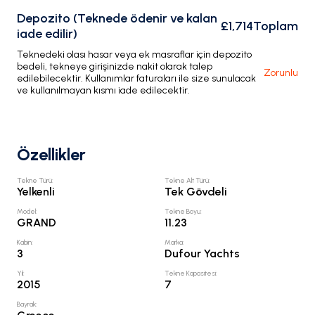
Depozito (Teknede ödenir ve kalan
£1,714
Toplam
iade edilir)
Teknedeki olası hasar veya ek masraflar için depozito
bedeli, tekneye girişinizde nakit olarak talep
Zorunlu
edilebilecektir. Kullanımlar faturaları ile size sunulacak
ve kullanılmayan kısmı iade edilecektir.
Özellikler
Tekne Türü
:
Tekne Alt Türü
:
Yelkenli
Tek Gövdeli
Model
:
Tekne Boyu
:
GRAND
11.23
Kabin
:
Marka
:
3
Dufour Yachts
Yıl
:
Tekne Kapasitesi
:
2015
7
Bayrak
: