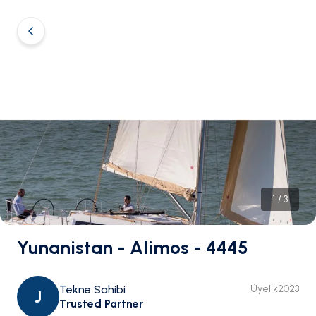
1
/
3
Yunanistan - Alimos - 4445
Tekne Sahibi
Üyelik
2023
J
Trusted Partner