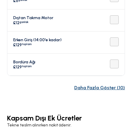
£6
Dıştan Takma Motor
günlük
£12
Erken Giriş (14:00'e kadar)
toplam
£129
Bordüra Ağı
toplam
£129
Daha Fazla Göster
(
10
)
Kapsam Dışı Ek Ücretler
Tekne teslim alınırken nakit ödenir.