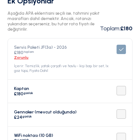
Ek Opsiyonlar
Aşağıda APA eklentisini seçili ise, tahmini yakıt
masrafları dahil demektir. Ancak, rotanızı
yukarıdan seçerseniz, bu tutar rota fiyatı ile
Toplam
:
£180
değiştirilir.
Servis Paketi JF(3a) - 2026
toplam
£180
Zorunlu
İçerir: Temizlik, yatak çarşafı ve havlu - kişi başı bir set, 1x
gaz tüpü, Fiyata Dahil
Kaptan
günlük
£180
Gennaker (mevcut olduğunda)
günlük
£24
WiFi noktası (10 GB)
günlük