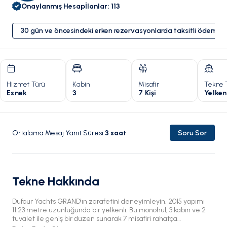
Onaylanmış Hesap
İlanlar
:
113
30 gün ve öncesindeki erken rezervasyonlarda taksitli ödeme 
Hizmet Türü
Kabin
Misafir
Tekne 
Esnek
3
7 Kişi
Yelken
Ortalama Mesaj Yanıt Süresi
:
3
saat
Soru Sor
Tekne Hakkında
Dufour Yachts GRAND'ın zarafetini deneyimleyin, 2015 yapımı
11.23 metre uzunluğunda bir yelkenli. Bu monohul, 3 kabin ve 2
tuvalet ile geniş bir düzen sunarak 7 misafiri rahatça