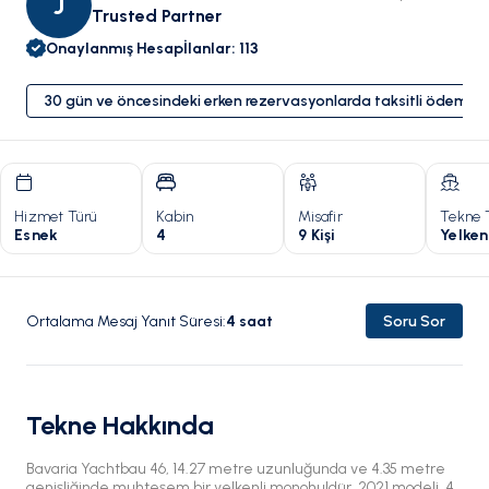
J
Trusted Partner
Onaylanmış Hesap
İlanlar
:
113
30 gün ve öncesindeki erken rezervasyonlarda taksitli ödeme 
Hizmet Türü
Kabin
Misafir
Tekne 
Esnek
4
9 Kişi
Yelken
Ortalama Mesaj Yanıt Süresi
:
4
saat
Soru Sor
Tekne Hakkında
Bavaria Yachtbau 46, 14.27 metre uzunluğunda ve 4.35 metre
genişliğinde muhteşem bir yelkenli monohuldür. 2021 modeli, 4