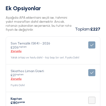
Ek Opsiyonlar
Aşağıda APA eklentisini seçili ise, tahmini
yakıt masrafları dahil demektir. Ancak,
rotanızı yukarıdan seçerseniz, bu tutar rota
Toplam
:
£227
fiyatı ile değiştirilir.
Son Temizlik (SK4) - 2026
toplam
£206
Zorunlu
Yatak örtüsü ve havlu dahil - kişi başı bir set, Fiyata Dahil
Skiathos Liman Ücreti
toplam
£21
Zorunlu
Fiyata Dahil
Kaptan
günlük
£180