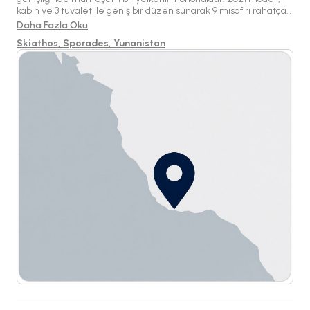
kabin ve 3 tuvalet ile geniş bir düzen sunarak 9 misafiri rahatça
ağırlayabilmektedir. Hem mürettebatlı hem de mürettebatsız
Daha Fazla Oku
kiralamalar için mevcut olup, Skiathos'ta ideal bir konumda yer
Skiathos, Sporades, Yunanistan
alarak güzel Yunan adalarını keşfetmek için mükemmeldir.