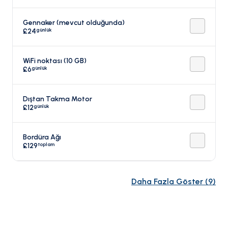
Gennaker (mevcut olduğunda)
günlük
£24
WiFi noktası (10 GB)
günlük
£6
Dıştan Takma Motor
günlük
£12
Bordüra Ağı
toplam
£129
Daha Fazla Göster
(
9
)