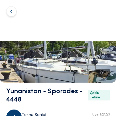
1
/
5
Yunanistan - Sporades -
Çoklu
4448
Tekne
Tekne Sahibi
Üyelik
2023