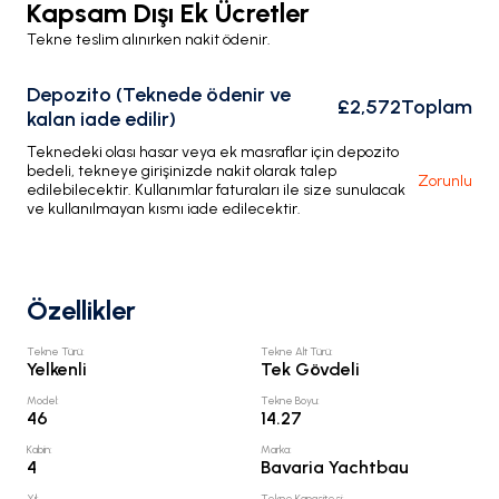
Kapsam Dışı Ek Ücretler
Tekne teslim alınırken nakit ödenir.
Depozito (Teknede ödenir ve
£2,572
Toplam
kalan iade edilir)
Teknedeki olası hasar veya ek masraflar için depozito
bedeli, tekneye girişinizde nakit olarak talep
Zorunlu
edilebilecektir. Kullanımlar faturaları ile size sunulacak
ve kullanılmayan kısmı iade edilecektir.
Özellikler
Tekne Türü
:
Tekne Alt Türü
:
Yelkenli
Tek Gövdeli
Model
:
Tekne Boyu
:
46
14.27
Kabin
:
Marka
:
4
Bavaria Yachtbau
Yıl
:
Tekne Kapasitesi
: