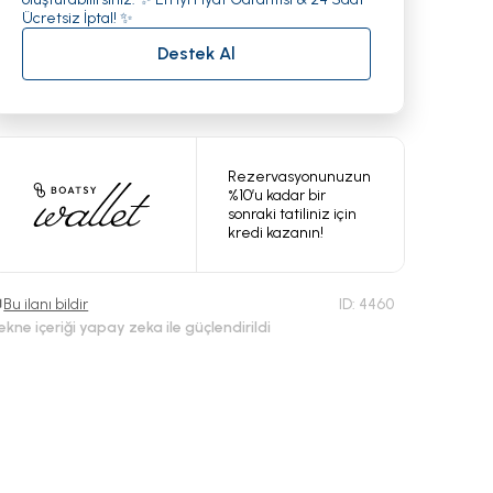
Ücretsiz İptal! ✨
Destek Al
Rezervasyonunuzun
%10’u kadar bir
sonraki tatiliniz için
kredi kazanın!
Bu ilanı bildir
ID:
4460
ekne içeriği yapay zeka ile güçlendirildi