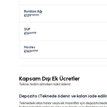
Bordüra Ağı
toplam
£129
SUP
günlük
£16
Hostes
günlük
£163
Kapsam Dışı Ek Ücretler
Tekne teslim alınırken nakit ödenir.
Depozito (Teknede ödenir ve kalan iade edilir
Teknedeki olası hasar veya ek masraflar için depozito bedeli