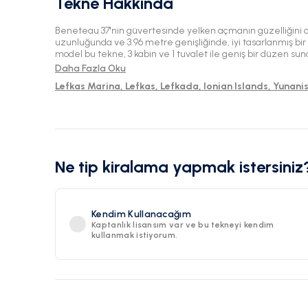
Tekne Hakkında
Beneteau 37'nin güvertesinde yelken açmanın güzelliğini 
uzunluğunda ve 3.96 metre genişliğinde, iyi tasarlanmış bir
model bu tekne, 3 kabin ve 1 tuvalet ile geniş bir düzen sun
ağırlayabiliyor. Lefkada'nın muhteşem sularında bulunan 
Daha Fazla Oku
mürettebatsız kiralamalar için mükemmel bir seçenek olup
Lefkas Marina, Lefkas, Lefkada, Ionian Islands, Yunani
sunuyor.
Ne tip kiralama yapmak istersiniz
Kendim Kullanacağım
Kaptanlık lisansım var ve bu tekneyi kendim
kullanmak istiyorum.