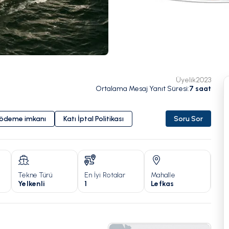
Üyelik
2023
Ortalama Mesaj Yanıt Süresi
:
7
saat
i ödeme imkanı
Katı İptal Politikası
Soru Sor
Tekne Türü
En İyi Rotalar
Mahalle
Yıl
Yelkenli
1
Lefkas
201