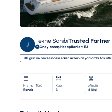
Tekne Sahibi
Trusted Partner
J
Onaylanmış Hesap
İlanlar
:
113
30 gün ve öncesindeki erken rezervasyonlarda taksitl
Hizmet Türü
Kabin
Misafir
Esnek
3
8 Kişi