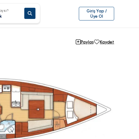
ayısı?
Giriş Yap /
k
Üye Ol
Paylaş
Kaydet