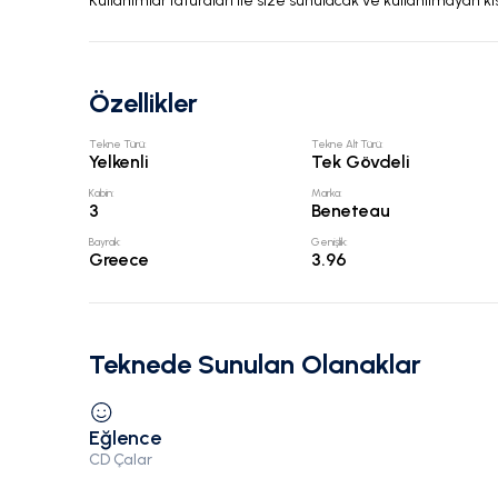
Kullanımlar faturaları ile size sunulacak ve kullanılmayan kı
Özellikler
Tekne Türü
:
Tekne Alt Türü
:
Yelkenli
Tek Gövdeli
Kabin
:
Marka
:
3
Beneteau
Bayrak
:
Genişlik
:
Greece
3.96
Teknede Sunulan Olanaklar
Eğlence
CD Çalar