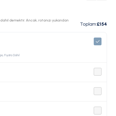
ı dahil demektir. Ancak, rotanızı yukarıdan
Toplam
:
£154
pü, Fiyata Dahil