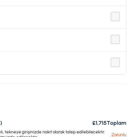
)
£1,715
Toplam
, tekneye girişinizde nakit olarak talep edilebilecektir.
Zorunlu