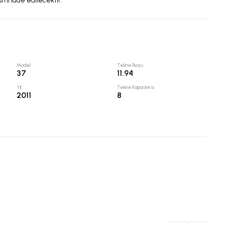
smı iade edilecektir.
Model
:
Tekne Boyu
:
37
11.94
Yıl
:
Tekne Kapasitesi
:
2011
8
Kon
Spra