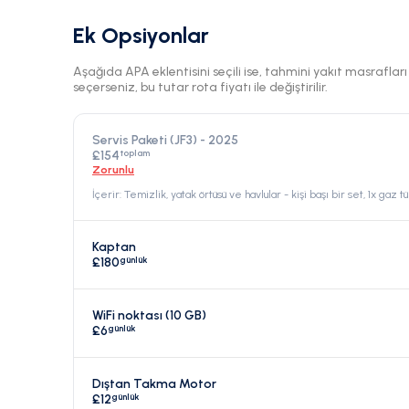
Ek Opsiyonlar
Aşağıda APA eklentisini seçili ise, tahmini yakıt masraflar
seçerseniz, bu tutar rota fiyatı ile değiştirilir.
Servis Paketi (JF3) - 2025
toplam
£154
Zorunlu
İçerir: Temizlik, yatak örtüsü ve havlular - kişi başı bir set, 1x gaz tü
Kaptan
günlük
£180
WiFi noktası (10 GB)
günlük
£6
Dıştan Takma Motor
günlük
£12