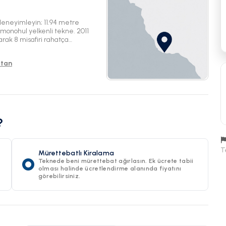
deneyimleyin; 11.94 metre
 monohul yelkenli tekne. 2011
arak 8 misafiri rahatça
bu gemi, hem mürettebatlı hem de
, harika bir yelken deneyimi
stan
?
T
Mürettebatlı Kiralama
Teknede beni mürettebat ağırlasın. Ek ücrete tabii
olması halinde ücretlendirme alanında fiyatını
görebilirsiniz.