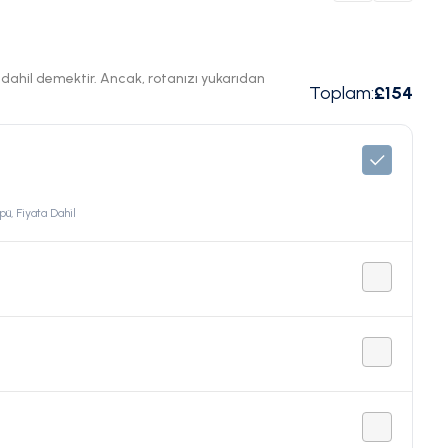
ı dahil demektir. Ancak, rotanızı yukarıdan
Toplam
:
£154
pü, Fiyata Dahil