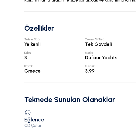
Kullanımlar faturaları ile size sunulacak ve kullanılmayan kı
Özellikler
Tekne Türü
:
Tekne Alt Türü
:
Yelkenli
Tek Gövdeli
Kabin
:
Marka
:
3
Dufour Yachts
Bayrak
:
Genişlik
:
Greece
3.99
Teknede Sunulan Olanaklar
Eğlence
CD Çalar