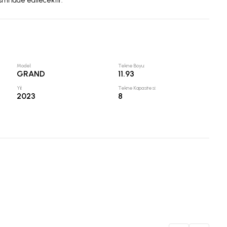
smı iade edilecektir.
Model
:
Tekne Boyu
:
GRAND
11.93
Yıl
:
Tekne Kapasitesi
:
2023
8
Nav
Baş 