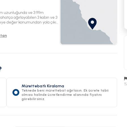
93m uzunluğunda ve 3.99m
ahatça ağırlayabilen 3 kabin ve 3
meye değer konumundan yola çıkın
adını çıkarın.
stan
?
T
Mürettebatlı Kiralama
Teknede beni mürettebat ağırlasın. Ek ücrete tabii
olması halinde ücretlendirme alanında fiyatını
görebilirsiniz.