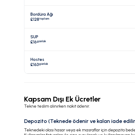
Bordüra Ağı
toplam
£128
SUP
günlük
£16
Hostes
günlük
£163
Kapsam Dışı Ek Ücretler
Tekne teslim alınırken nakit ödenir.
Depozito (Teknede ödenir ve kalan iade edilir
Teknedeki olası hasar veya ek masraflar için depozito bedeli