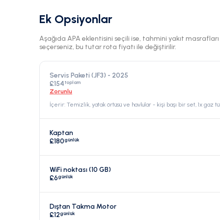
Ek Opsiyonlar
Aşağıda APA eklentisini seçili ise, tahmini yakıt masraflar
seçerseniz, bu tutar rota fiyatı ile değiştirilir.
Servis Paketi (JF3) - 2025
toplam
£154
Zorunlu
İçerir: Temizlik, yatak örtüsü ve havlular - kişi başı bir set, 1x gaz tü
Kaptan
günlük
£180
WiFi noktası (10 GB)
günlük
£6
Dıştan Takma Motor
günlük
£12