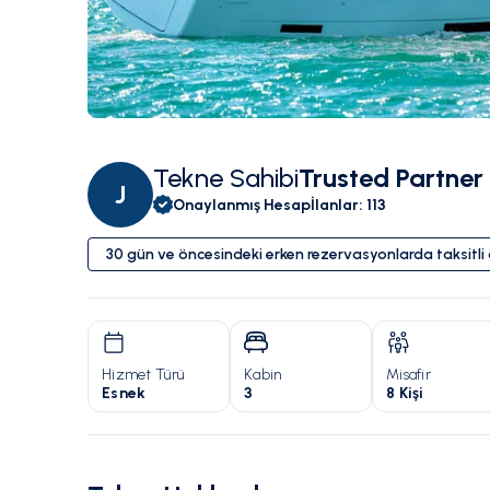
Tekne Sahibi
Trusted Partner
J
Onaylanmış Hesap
İlanlar
:
113
30 gün ve öncesindeki erken rezervasyonlarda taksitl
Hizmet Türü
Kabin
Misafir
Esnek
3
8 Kişi