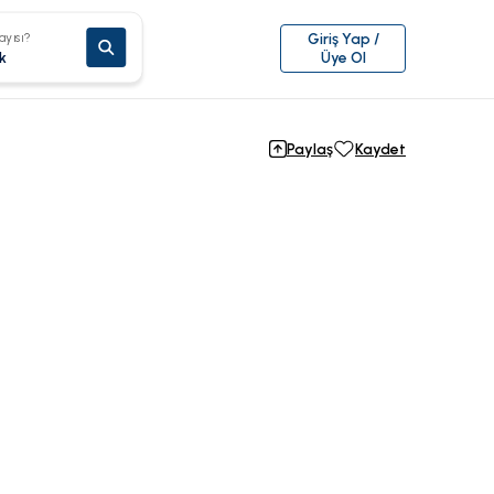
ayısı?
Giriş Yap /
k
Üye Ol
Paylaş
Kaydet