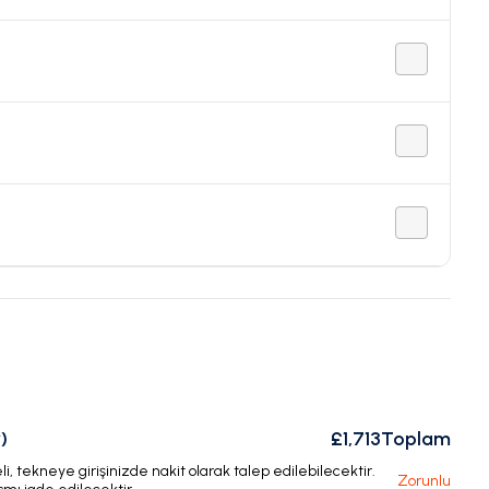
)
£1,713
Toplam
, tekneye girişinizde nakit olarak talep edilebilecektir.
Zorunlu