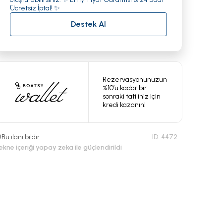
Ücretsiz İptal! ✨
Destek Al
Rezervasyonunuzun
%10’u kadar bir
sonraki tatiliniz için
kredi kazanın!
Bu ilanı bildir
ID:
4472
ekne içeriği yapay zeka ile güçlendirildi