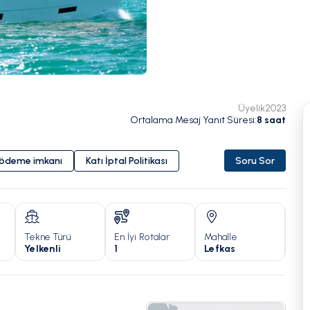
Üyelik
2023
Ortalama Mesaj Yanıt Süresi
:
8
saat
i ödeme imkanı
Katı İptal Politikası
Soru Sor
Tekne Türü
En İyi Rotalar
Mahalle
Yıl
Yelkenli
1
Lefkas
20