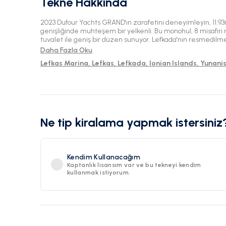
Tekne Hakkında
2023 Dufour Yachts GRAND'ın zarafetini deneyimleyin, 11.
genişliğinde muhteşem bir yelkenli. Bu monohul, 8 misafiri r
tuvalet ile geniş bir düzen sunuyor. Lefkada'nın resmedil
ve su üzerindeki lüks ile maceranın mükemmel karışımının t
Daha Fazla Oku
Lefkas Marina, Lefkas, Lefkada, Ionian Islands, Yunani
Ne tip kiralama yapmak istersiniz
Kendim Kullanacağım
Kaptanlık lisansım var ve bu tekneyi kendim
kullanmak istiyorum.