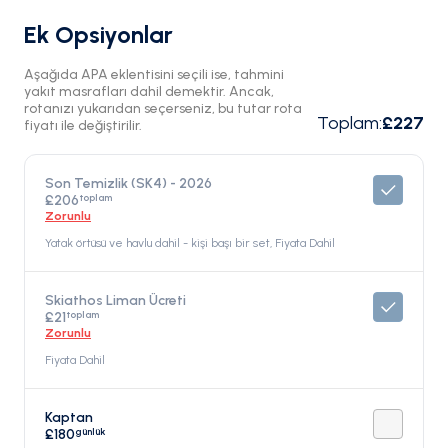
Ek Opsiyonlar
Aşağıda APA eklentisini seçili ise, tahmini
yakıt masrafları dahil demektir. Ancak,
rotanızı yukarıdan seçerseniz, bu tutar rota
Toplam
:
£227
fiyatı ile değiştirilir.
Son Temizlik (SK4) - 2026
toplam
£206
Zorunlu
Yatak örtüsü ve havlu dahil - kişi başı bir set, Fiyata Dahil
Skiathos Liman Ücreti
toplam
£21
Zorunlu
Fiyata Dahil
Kaptan
günlük
£180