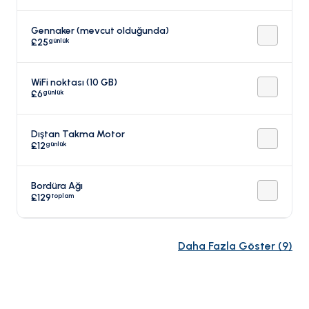
Gennaker (mevcut olduğunda)
günlük
£25
WiFi noktası (10 GB)
günlük
£6
Dıştan Takma Motor
günlük
£12
Bordüra Ağı
toplam
£129
Daha Fazla Göster
(
9
)