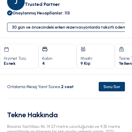
J
Trusted Partner
Onaylanmış Hesap
İlanlar
:
113
30 gün ve öncesindeki erken rezervasyonlarda taksitli ödeme 
Hizmet Türü
Kabin
Misafir
Tekne 
Esnek
4
9 Kişi
Yelken
Ortalama Mesaj Yanıt Süresi
:
2
saat
Soru Sor
Tekne Hakkında
Bavaria Yachtbau 46, 14.27 metre uzunluğunda ve 4.35 metre
genişliğinde muhteşem bir tek gövde yelkenli yatıdır. 2021