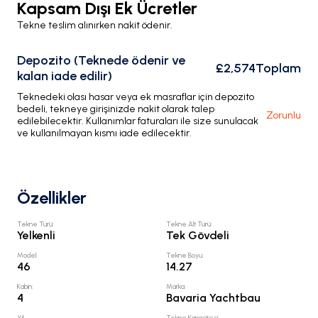
Kapsam Dışı Ek Ücretler
Tekne teslim alınırken nakit ödenir.
Depozito (Teknede ödenir ve
£2,574
Toplam
kalan iade edilir)
Teknedeki olası hasar veya ek masraflar için depozito
bedeli, tekneye girişinizde nakit olarak talep
Zorunlu
edilebilecektir. Kullanımlar faturaları ile size sunulacak
ve kullanılmayan kısmı iade edilecektir.
Özellikler
Tekne Türü
:
Tekne Alt Türü
:
Yelkenli
Tek Gövdeli
Model
:
Tekne Boyu
:
46
14.27
Kabin
:
Marka
:
4
Bavaria Yachtbau
Yıl
:
Tekne Kapasitesi
: