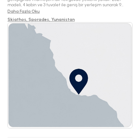
modeli, 4 kabin ve 3 tuvalet ile geniş bir yerleşim sunarak 9
misafiri rahatça ağırlayabilmektedir. Hem mürettebatlı hem de
Daha Fazla Oku
mürettebatsız kiralamalar için uygun olan bu yat, Skiathos'un
Skiathos, Sporades, Yunanistan
güzel sularında ideal bir konumda bulunmaktadır.