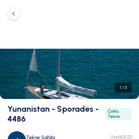
1
/
3
Yunanistan - Sporades -
Çoklu
4486
Tekne
Tekne Sahibi
Üyelik
2023