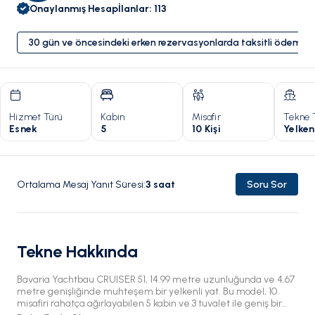
Onaylanmış Hesap
İlanlar
:
113
30 gün ve öncesindeki erken rezervasyonlarda taksitli ödeme 
Hizmet Türü
Kabin
Misafir
Tekne 
Esnek
5
10 Kişi
Yelken
Ortalama Mesaj Yanıt Süresi
:
3
saat
Soru Sor
Tekne Hakkında
Bavaria Yachtbau CRUISER 51, 14.99 metre uzunluğunda ve 4.67
metre genişliğinde muhteşem bir yelkenli yat. Bu model, 10
misafiri rahatça ağırlayabilen 5 kabin ve 3 tuvalet ile geniş bir