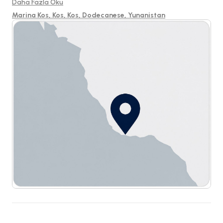
düzen sunuyor. Hem mürettebatlı hem de mürettebatsız
Daha Fazla Oku
kiralamalar için mevcut olan bu yat, Kos'un güzel sularında yer
Marina Kos, Kos, Kos, Dodecanese, Yunanistan
alıyor ve yelkenli maceranız için ideal bir seçim.