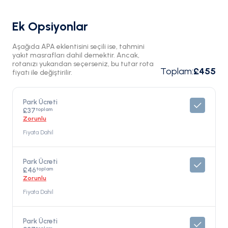
Ek Opsiyonlar
Aşağıda APA eklentisini seçili ise, tahmini
yakıt masrafları dahil demektir. Ancak,
rotanızı yukarıdan seçerseniz, bu tutar rota
Toplam
:
£455
fiyatı ile değiştirilir.
Park Ücreti
toplam
£37
Zorunlu
Fiyata Dahil
Park Ücreti
toplam
£46
Zorunlu
Fiyata Dahil
Park Ücreti