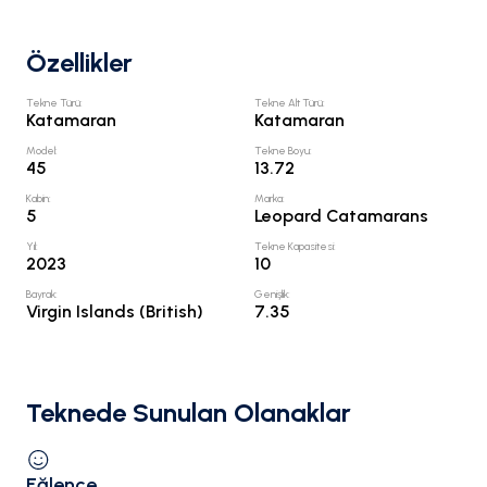
Özellikler
Tekne Türü
:
Tekne Alt Türü
:
Katamaran
Katamaran
Model
:
Tekne Boyu
:
45
13.72
Kabin
:
Marka
:
5
Leopard Catamarans
Yıl
:
Tekne Kapasitesi
:
2023
10
Bayrak
:
Genişlik
:
Virgin Islands (British)
7.35
Teknede Sunulan Olanaklar
Eğlence