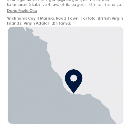
katamaran. 5 kabin ve 4 tuvaleti ile bu gemi, 10 misafiri rahatça
ağırlayarak aile tatilleri veya grup kiralamaları için ideal bir
Daha Fazla Oku
seçenek sunuyor. Road Town'da bulunan bu katamaran, güzel
Wickhams Cay II Marina, Road Town, Tortola, British Virgin
suları keşfetmek için mükemmel bir üs sağlıyor.
Islands, Virgin Adalari (Britanya)