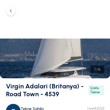
1
/
6
Virgin Adalari (Britanya) -
Çoklu
Road Town - 4539
Tekne
Tekne Sahibi
Üyelik
2023