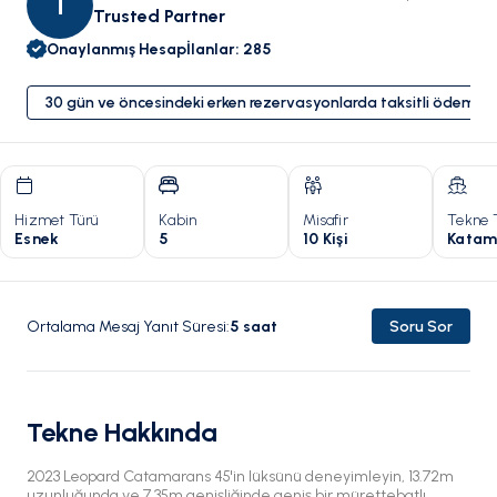
T
Trusted Partner
Onaylanmış Hesap
İlanlar
:
285
30 gün ve öncesindeki erken rezervasyonlarda taksitli ödeme 
Hizmet Türü
Kabin
Misafir
Tekne 
Esnek
5
10 Kişi
Katam
Ortalama Mesaj Yanıt Süresi
:
5
saat
Soru Sor
Tekne Hakkında
2023 Leopard Catamarans 45'in lüksünü deneyimleyin, 13.72m
uzunluğunda ve 7.35m genişliğinde geniş bir mürettebatlı