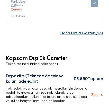
Park Ücreti
toplam
£21
Zorunlu
Fiyata Dahil
Daha Fazla Göster
(
25
)
Kapsam Dışı Ek Ücretler
Tekne teslim alınırken nakit ödenir.
Depozito (Teknede ödenir ve
£8,550
Toplam
kalan iade edilir)
Teknedeki olası hasar veya ek masraflar için depozito
bedeli, tekneye girişinizde nakit olarak talep
Zorunlu
edilebilecektir. Kullanımlar faturaları ile size sunulacak
ve kullanılmayan kısmı iade edilecektir.