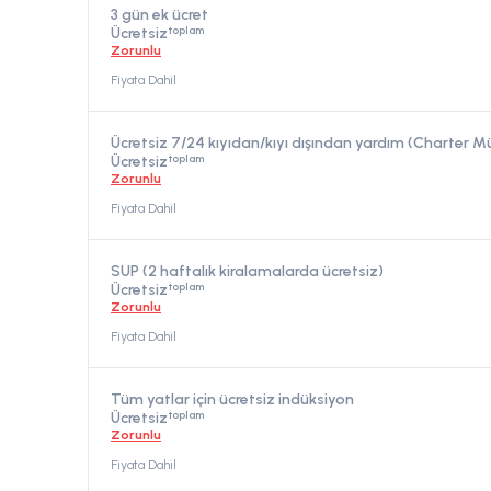
3 gün ek ücret
toplam
Ücretsiz
Zorunlu
Fiyata Dahil
Ücretsiz 7/24 kıyıdan/kıyı dışından yardım (Charter 
toplam
Ücretsiz
Zorunlu
Fiyata Dahil
SUP (2 haftalık kiralamalarda ücretsiz)
toplam
Ücretsiz
Zorunlu
Fiyata Dahil
Tüm yatlar için ücretsiz indüksiyon
toplam
Ücretsiz
Zorunlu
Fiyata Dahil