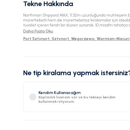
Tekne Hakkında
Northman Shipyard MAX, 11.32m uzunluğunda muhteşem bir
mürettebatlı hem de mürettebatsız kiralamalar için idealdir.
tuvalet içeren ferah bir düzen sunarak, 10 misafiri rahatça a
Węgorzewo'nun güzel sularını keşfetmek için mükemmeldi
Daha Fazla Oku
Port Sztynort, Sztynort, Wegorzewo, Warmian-Masuri
Ne tip kiralama yapmak istersiniz
Kendim Kullanacağım
Kaptanlık lisansım var ve bu tekneyi kendim
kullanmak istiyorum.