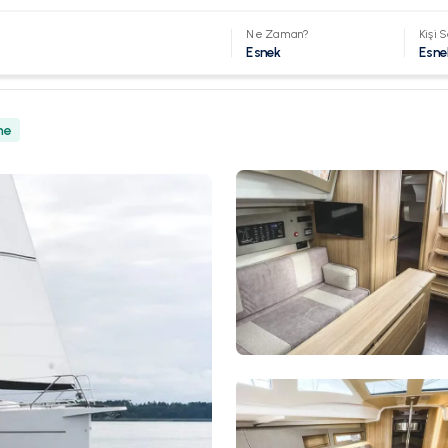
Ne Zaman?
Kişi S
Esnek
Esne
ne