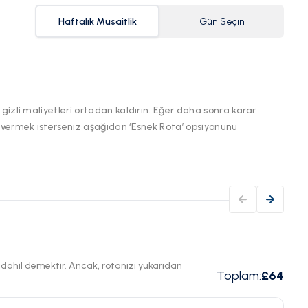
Haftalık Müsaitlik
Gün Seçin
 gizli maliyetleri ortadan kaldırın. Eğer daha sonra karar
 vermek isterseniz aşağıdan ‘Esnek Rota’ opsiyonunu
ı dahil demektir. Ancak, rotanızı yukarıdan
Toplam
:
£64