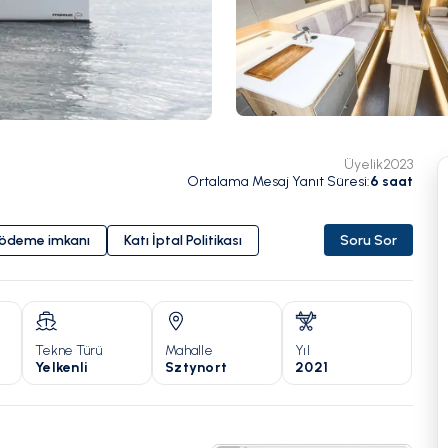
Üyelik
2023
Ortalama Mesaj Yanıt Süresi
:
6
saat
i ödeme imkanı
Katı İptal Politikası
Soru Sor
Tekne Türü
Mahalle
Yıl
Yelkenli
Sztynort
2021