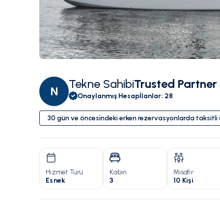
Tekne Sahibi
Trusted Partner
N
Onaylanmış Hesap
İlanlar
:
28
30 gün ve öncesindeki erken rezervasyonlarda taksitl
Hizmet Türü
Kabin
Misafir
Esnek
3
10 Kişi