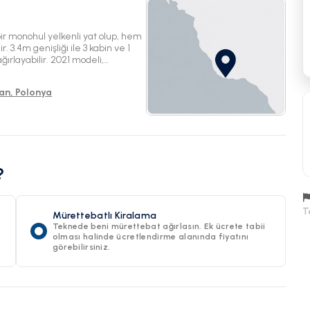
 monohul yelkenli yat olup, hem
 3.4m genişliği ile 3 kabin ve 1
ğırlayabilir. 2021 modeli,
r.
an, Polonya
?
T
Mürettebatlı Kiralama
Teknede beni mürettebat ağırlasın. Ek ücrete tabii
olması halinde ücretlendirme alanında fiyatını
görebilirsiniz.