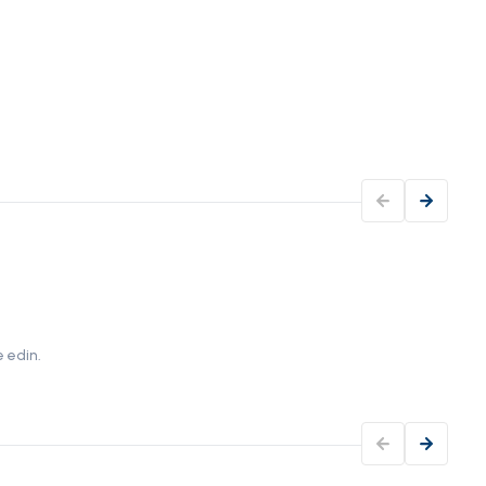
Nav
Baş 
Yakı
 edin.
Rota 
sonun
bir t