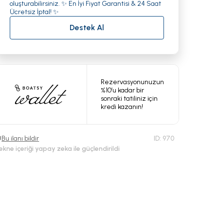
oluşturabilirsiniz. ✨ En İyi Fiyat Garantisi & 24 Saat
Ücretsiz İptal! ✨
Destek Al
Rezervasyonunuzun
%10’u kadar bir
sonraki tatiliniz için
kredi kazanın!
Bu ilanı bildir
ID:
970
ekne içeriği yapay zeka ile güçlendirildi