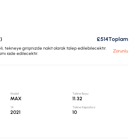
)
£514
Toplam
, tekneye girişinizde nakit olarak talep edilebilecektir.
Zorunlu
smı iade edilecektir.
Model
:
Tekne Boyu
:
MAX
11.32
Yıl
:
Tekne Kapasitesi
:
2021
10