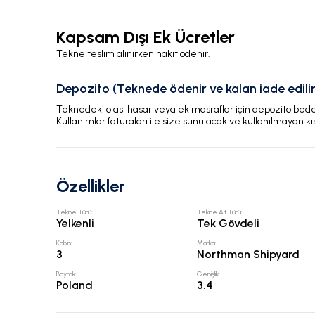
Kapsam Dışı Ek Ücretler
Tekne teslim alınırken nakit ödenir.
Depozito (Teknede ödenir ve kalan iade edilir
Teknedeki olası hasar veya ek masraflar için depozito bedeli
Kullanımlar faturaları ile size sunulacak ve kullanılmayan kı
Özellikler
Tekne Türü
:
Tekne Alt Türü
:
Yelkenli
Tek Gövdeli
Kabin
:
Marka
:
3
Northman Shipyard
Bayrak
:
Genişlik
:
Poland
3.4